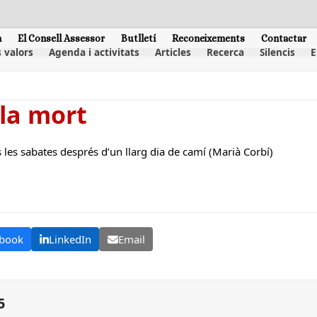
m
El Consell Assessor
Butlletí
Reconeixements
Contactar
 valors
Agenda i activitats
Articles
Recerca
Silencis
E
lla mort
 les sabates després d’un llarg dia de camí (Marià Corbí)
book
LinkedIn
Email
5