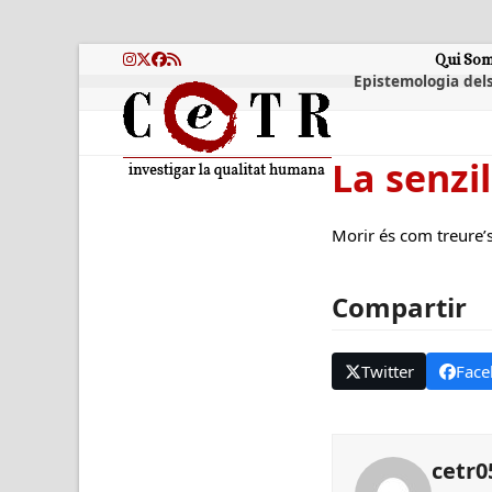
Skip
to
content
Qui So
Instagram
Twitter
Facebook
RSS
Epistemologia dels
La senzi
Morir és com treure’s
Compartir
Twitter
Face
cetr0