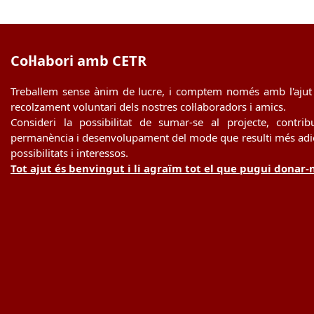
Col·labori amb CETR
Treballem sense ànim de lucre, i comptem només amb l'ajut 
recolzament voluntari dels nostres col·laboradors i amics.
Consideri la possibilitat de sumar-se al projecte, contrib
permanència i desenvolupament del mode que resulti més adie
possibilitats i interessos.
Tot ajut és benvingut i li agraïm tot el que pugui donar-