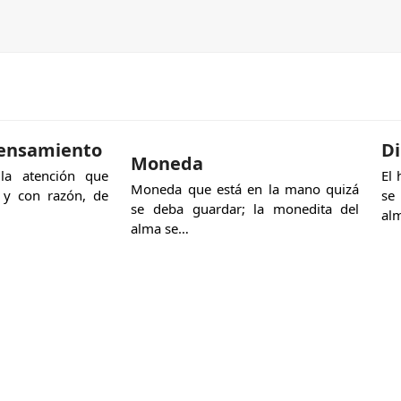
pensamiento
D
Moneda
a atención que
El 
Moneda que está en la mano quizá
 y con razón, de
se
se deba guardar; la monedita del
al
alma se…