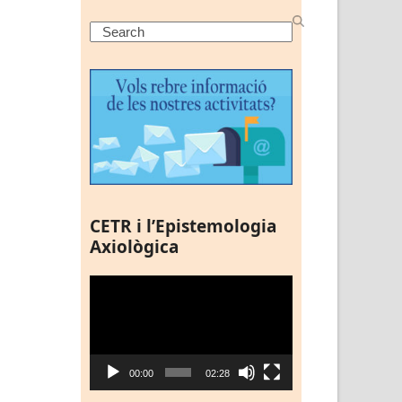
Search
CETR i l’Epistemologia
Axiològica
Reproductor
de
vídeo
00:00
02:28