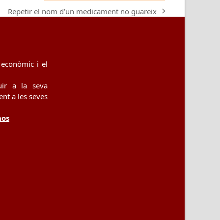
Repetir el nom d’un medicament no guareix
next
post:
econòmic i el
uir a la seva
nt a les seves
nos