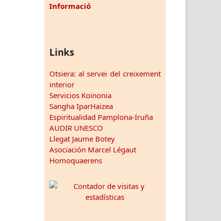
Informació
Links
Otsiera: al servei del creixement
interior
Servicios Koinonia
Sangha IparHaizea
Espiritualidad Pamplona-Iruña
AUDIR UNESCO
Llegat Jaume Botey
Asociación Marcel Légaut
Homoquaerens