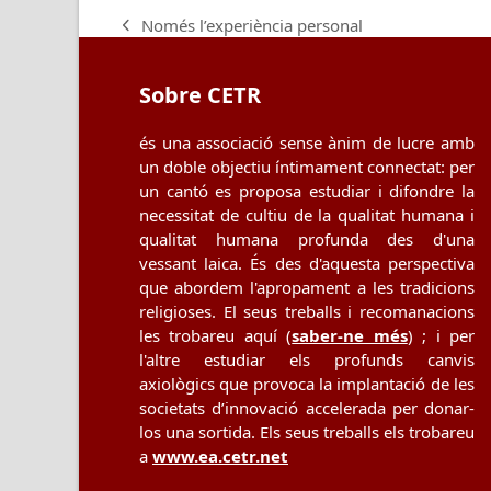
Només l’experiència personal
previous
post:
Sobre CETR
és una associació sense ànim de lucre amb
un doble objectiu íntimament connectat: per
un cantó es proposa estudiar i difondre la
necessitat de cultiu de la qualitat humana i
qualitat humana profunda des d'una
vessant laica. És des d'aquesta perspectiva
que abordem l'apropament a les tradicions
religioses. El seus treballs i recomanacions
les trobareu aquí (
saber-ne més
) ; i per
l'altre estudiar els profunds canvis
axiològics que provoca la implantació de les
societats d’innovació accelerada per donar-
los una sortida. Els seus treballs els trobareu
a
www.ea.cetr.net