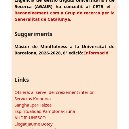
L’Agència de Gestió d’Ajuts Universitaris i de
Recerca (AGAUR) ha concedit al CETR el :
Reconeixement com a Grup de recerca per la
Generalitat de Catalunya.
Suggeriments
Màster de Mindfulness a la Universitat de
Barcelona, 2026-2028, 8ª edició:
Informació
Links
Otsiera: al servei del creixement interior
Servicios Koinonia
Sangha IparHaizea
Espiritualidad Pamplona-Iruña
AUDIR UNESCO
Llegat Jaume Botey