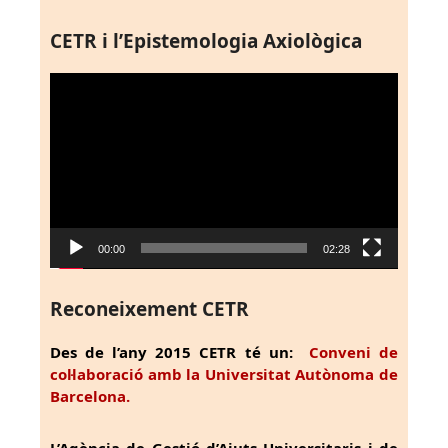
CETR i l’Epistemologia Axiològica
Reproductor
de
vídeo
00:00
02:28
Reconeixement CETR
Des de l’any 2015 CETR té un:
Conveni de
col·laboració amb la Universitat Autònoma de
Barcelona.