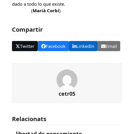
dado a todo lo que existe.
(
Marià Corbí
)
Compartir
Twitter
Facebook
LinkedIn
Email
cetr05
Relacionats
libertad de pensamiento