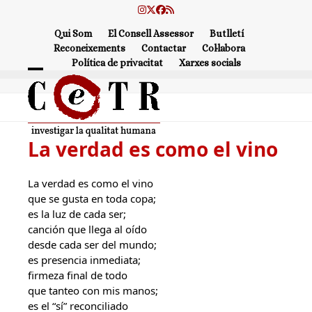
Skip
Instagram
Twitter
Facebook
RSS
to
Qui Som
El Consell Assessor
Butlletí
content
Reconeixements
Contactar
Col·labora
Política de privacitat
Xarxes socials
Open
Close
mobile
mobile
menu
menu
La verdad es como el vino
La verdad es como el vino
que se gusta en toda copa;
es la luz de cada ser;
canción que llega al oído
desde cada ser del mundo;
es presencia inmediata;
firmeza final de todo
que tanteo con mis manos;
es el “sí” reconciliado