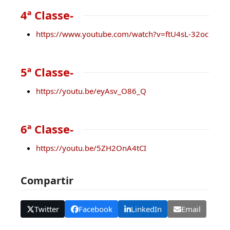
4ª Classe-
https://www.youtube.com/watch?v=ftU4sL-32oc
5ª Classe-
https://youtu.be/eyAsv_O86_Q
6ª Classe-
https://youtu.be/5ZH2OnA4tCI
Compartir
Twitter
Facebook
LinkedIn
Email