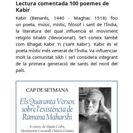
Lectura comentada 100 poemes de
Kabir
Kabir (Benarés, 1440 - Maghar, 1518) fou
un poeta, músic, místic, filòsof i sant de l'Índia,
la literatura del qual influencià el moviment
religiós bhakti (‘devocional’). Se'l coneix també
com Bhagat Kabir Yi (‘sant Kabir’). Kabir és el
poeta místic més venerat de l'Índia. Va influenciar
molt la comunitat sikh i se'l considera integrant
de la primera generació de sants del nord del
país.