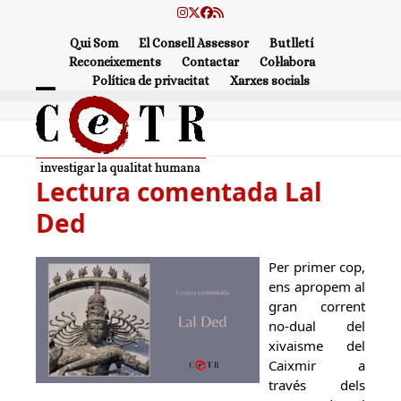
Skip
Instagram
Twitter
Facebook
RSS
to
Qui Som
El Consell Assessor
Butlletí
content
Reconeixements
Contactar
Col·labora
Política de privacitat
Xarxes socials
Open
Close
mobile
mobile
menu
menu
Lectura comentada Lal
Ded
Per primer cop,
ens apropem al
gran corrent
no-dual del
xivaisme del
Caixmir a
través dels