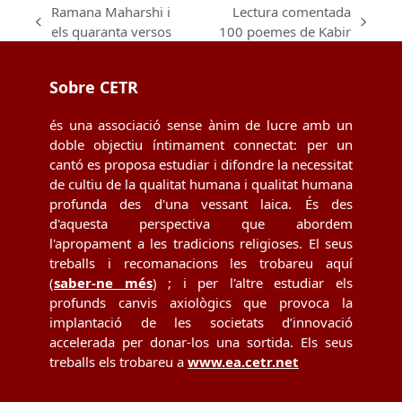
Ramana Maharshi i
Lectura comentada
previous
next
els quaranta versos
100 poemes de Kabir
post:
post:
Sobre CETR
és una associació sense ànim de lucre amb un
doble objectiu íntimament connectat: per un
cantó es proposa estudiar i difondre la necessitat
de cultiu de la qualitat humana i qualitat humana
profunda des d'una vessant laica. És des
d'aquesta perspectiva que abordem
l'apropament a les tradicions religioses. El seus
treballs i recomanacions les trobareu aquí
(
saber-ne més
) ; i per l'altre estudiar els
profunds canvis axiològics que provoca la
implantació de les societats d’innovació
accelerada per donar-los una sortida. Els seus
treballs els trobareu a
www.ea.cetr.net