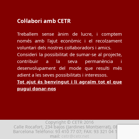
Col·labori amb CETR
Treballem sense ànim de lucre, i comptem
només amb l'ajut econòmic i el recolzament
voluntari dels nostres col·laboradors i amics.
Consideri la possibilitat de sumar-se al projecte,
contribuir a la seva permanència i
desenvolupament del mode que resulti més
adient a les seves possibilitats i interessos.
Tot ajut és benvingut i li agraïm tot el que
pugui donar-nos
Copyright © CETR 2016
Calle Rocafort, 234 bajos (Jardines Montserrat), 08029
Barcelona Teléfono: 93 410 77 07; FAX: 93 321 04 13; e-
mail:
cetr@cetr.net