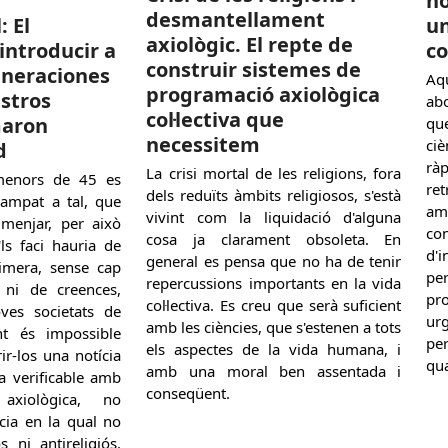
no
desmantellament
un
: El
axiològic. El repte de
co
introducir a
construir sistemes de
eneraciones
Aq
programació axiològica
stros
ab
col·lectiva que
maron
qu
necessitem
ci
d
rà
La crisi mortal de les religions, fora
menors de 45 es
re
dels reduïts àmbits religiosos, s'està
ampat a tal, que
amb
vivint com la liquidació d'alguna
menjar, per això
co
cosa ja clarament obsoleta. En
'ls faci hauria de
d'i
general es pensa que no ha de tenir
rimera, sense cap
pe
repercussions importants en la vida
 ni de creences,
pr
col·lectiva. Es creu que serà suficient
ves societats de
ur
amb les ciències, que s'estenen a tots
t és impossible
per
els aspectes de la vida humana, i
rir-los una notícia
qu
amb una moral ben assentada i
a verificable amb
conseqüent.
 axiològica, no
ícia en la qual no
s ni antireligiós.