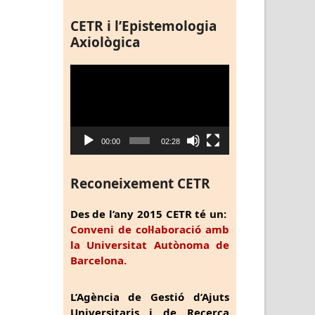
CETR i l’Epistemologia
Axiològica
Reproductor
de
vídeo
00:00
02:28
Reconeixement CETR
Des de l’any 2015 CETR té un:
Conveni de col·laboració amb
la Universitat Autònoma de
Barcelona.
L’Agència de Gestió d’Ajuts
Universitaris i de Recerca