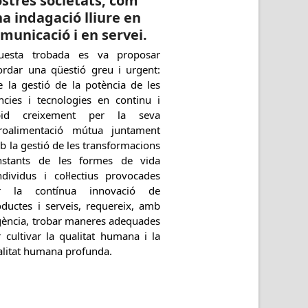
stres societats, com
a indagació lliure en
municació i en servei.
uesta trobada es va proposar
ordar una qüestió greu i urgent:
e la gestió de la potència de les
ències i tecnologies en continu i
pid creixement per la seva
troalimentació mútua juntament
 la gestió de les transformacions
nstants de les formes de vida
ndividus i col·lectius provocades
r la contínua innovació de
oductes i serveis, requereix, amb
gència, trobar maneres adequades
 cultivar la qualitat humana i la
alitat humana profunda.