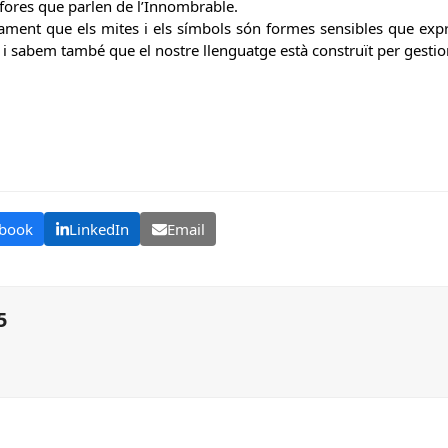
àfores que parlen de l’Innombrable.
ament que els mites i els símbols són formes sensibles que exp
t; i sabem també que el nostre llenguatge està construït per gestion
book
LinkedIn
Email
5