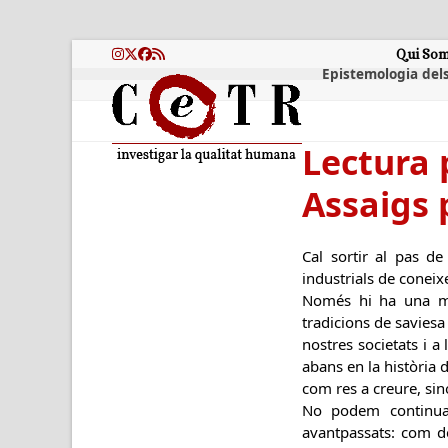
Skip
to
content
Qui So
Instagram
Twitter
Facebook
RSS
Epistemologia dels
Lectura 
Assaigs 
Cal sortir al pas de 
industrials de coneix
Només hi ha una man
tradicions de saviesa
nostres societats i 
abans en la història 
com res a creure, sin
No podem continuar
avantpassats: com des