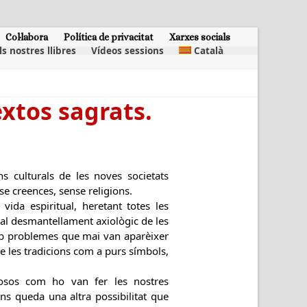
Col·labora
Política de privacitat
Xarxes socials
ls nostres llibres
Vídeos sessions
Català
xtos sagrats.
ons culturals de les noves societats
se creences, sense religions.
ida espiritual, heretant totes les
 al desmantellament axiològic de les
 amb problemes que mai van aparèixer
de les tradicions com a purs símbols,
iosos com ho van fer les nostres
ens queda una altra possibilitat que