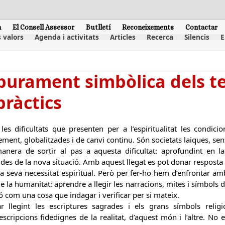
m
El Consell Assessor
Butlletí
Reconeixements
Contactar
 valors
Agenda i activitats
Articles
Recerca
Silencis
E
purament simbòlica dels te
pràctics
les dificultats que presenten per a l’espiritualitat les condici
ement, globalitzades i de canvi continu. Són societats laiques, sen
era de sortir al pas a aquesta dificultat: aprofundint en la v
 des de la nova situació. Amb aquest llegat es pot donar resposta
a la seva necessitat espiritual. Però per fer-ho hem d’enfrontar
de la humanitat: aprendre a llegir les narracions, mites i símbols 
ó com una cosa que indagar i verificar per si mateix.
 llegint les escriptures sagrades i els grans símbols relig
cripcions fidedignes de la realitat, d’aquest món i l’altre. No 