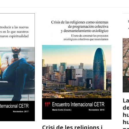
La
de
hu
h
Crisi de les religions i