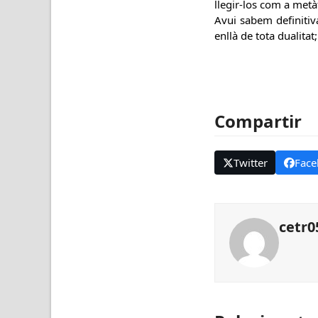
llegir-los com a met
Avui sabem definitiv
enllà de tota dualita
Compartir
Twitter
Face
cetr0