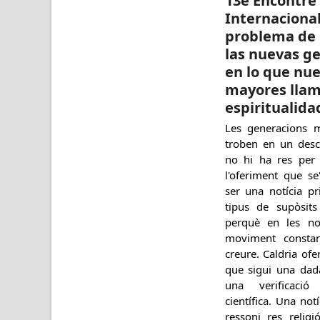
13è Encontre
Internacional
problema de 
las nuevas g
en lo que nue
mayores lla
espiritualida
Les generacions 
troben en un desc
no hi ha res per 
l'oferiment que se
ser una notícia p
tipus de supòsits
perquè en les no
moviment constan
creure. Caldria ofe
que sigui una dad
una verificació
científica. Una not
ressoni res religió