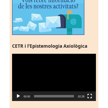
CETR i l’Epistemologia Axiològica
Reproductor
de
vídeo
00:00
02:28