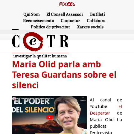
Skip
Instagram
Twitter
Facebook
RSS
to
Qui Som
El Consell Assessor
Butlletí
content
Reconeixements
Contactar
Col·labora
Política de privacitat
Xarxes socials
Open
Close
mobile
mobile
menu
menu
Maria Olid parla amb
Teresa Guardans sobre el
silenci
Al canal de
YouTube
El
Despertar
de
Maria Olid ha
publicat
l’entrevista