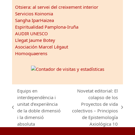
Otsiera: al servei del creixement interior
Servicios Koinonia
Sangha IparHaizea
Espiritualidad Pamplona-Iruña
AUDIR UNESCO
Llegat Jaume Botey
Asociación Marcel Légaut
Homoquaerens
Equips en
Novetat editorial: El
interdependència i
colapso de los
unitat d’experiència
Proyectos de vida
previous
next
de la doble dimensió
colectivos – Principios
post:
post:
i la dimensió
de Epistemología
absoluta
Axiológica 10