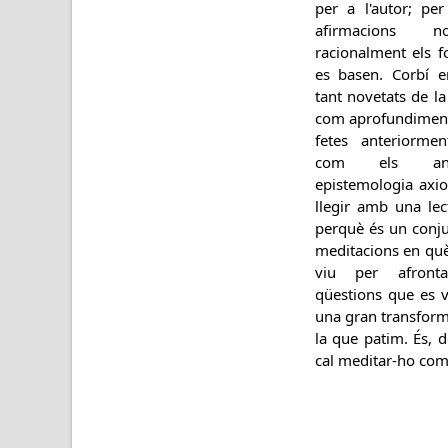
per a l'autor; pe
afirmacions n
racionalment els 
es basen. Corbí e
tant novetats de la
com aprofundiments
fetes anteriormen
com els ante
epistemologia axio
llegir amb una lec
perquè és un conju
meditacions en qu
viu per afronta
qüestions que es 
una gran transform
la que patim. És, 
cal meditar-ho com 