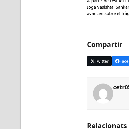
A partir de l’estudi 
Ioga Vasishta, Sanka
avancen sobre el fràg
Compartir
Twitter
Face
cetr0
Relacionats