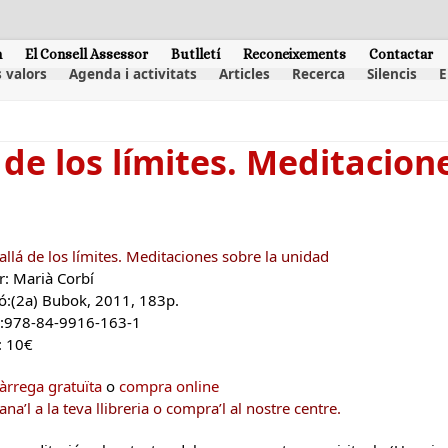
m
El Consell Assessor
Butlletí
Reconeixements
Contactar
 valors
Agenda i activitats
Articles
Recerca
Silencis
E
 de los límites. Meditacion
allá de los límites. Meditaciones sobre la unidad
r: Marià Corbí
ió:(2a) Bubok, 2011, 183p.
:978-84-9916-163-1
: 10€
àrrega gratuïta
o
compra online
a’l a la teva llibreria o compra’l al nostre centre.