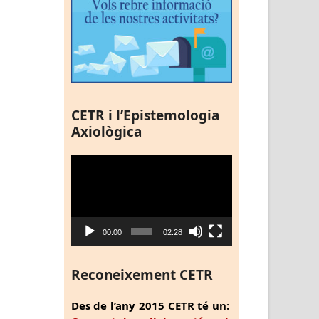
CETR i l’Epistemologia
Axiològica
Reproductor
de
vídeo
00:00
02:28
Reconeixement CETR
Des de l’any 2015 CETR té un: