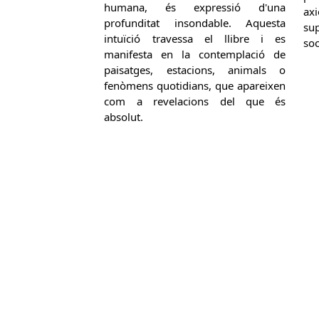
humana, és expressió d'una
ax
profunditat insondable. Aquesta
su
intuïció travessa el llibre i es
soc
manifesta en la contemplació de
paisatges, estacions, animals o
fenòmens quotidians, que apareixen
com a revelacions del que és
absolut.