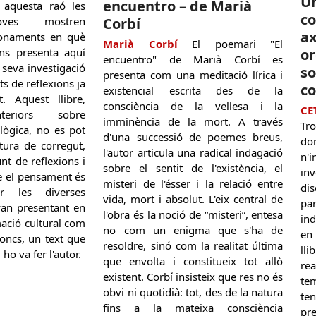
Un
encuentro – de Marià
r aquesta raó les
c
oves mostren
Corbí
ax
fonaments en què
Marià Corbí
El poemari "El
ns presenta aquí
or
encuentro" de Marià Corbí es
 seva investigació
s
presenta com una meditació lírica i
 de reflexions ja
c
existencial escrita des de la
t. Aquest llibre,
consciència de la vellesa i la
CE
riors sobre
imminència de la mort. A través
Tr
lògica, no es pot
d'una successió de poemes breus,
do
tura de corregut,
l'autor articula una radical indagació
n'i
nt de reflexions i
sobre el sentit de l'existència, el
in
è el pensament és
misteri de l'ésser i la relació entre
di
r les diverses
vida, mort i absolut. L'eix central de
pa
van presentant en
l'obra és la noció de “misteri”, entesa
in
ació cultural com
no com un enigma que s'ha de
en
doncs, un text que
resoldre, sinó com la realitat última
ll
ho va fer l'autor.
que envolta i constitueix tot allò
rea
existent. Corbí insisteix que res no és
te
obvi ni quotidià: tot, des de la natura
te
fins a la mateixa consciència
pr