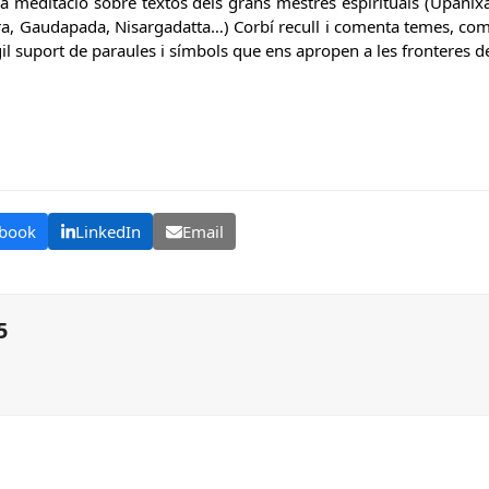
i la meditació sobre textos dels grans mestres espirituals (Upan
ra, Gaudapada, Nisargadatta…) Corbí recull i comenta temes, com
il suport de paraules i símbols que ens apropen a les fronteres del 
book
LinkedIn
Email
5