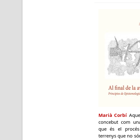
Marià Corbí
Aques
concebut com una
que és el procés
terrenys que no só