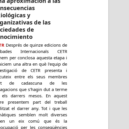
a aproximación a las
onsecuencias
iológicas y
ganizativas de las
ociedades de
onocimiento
TR
Després de quinze edicions de
obades Internacionals CETR
nem per conclosa aquesta etapa i
niciem una altra en què l'equip de
vestigació de CETR presenta i
scuteix entre els seus membres
rt de cadascuna de les
dagacions que s'hagin dut a terme
 els darrers mesos. En aquest
ibre presentem part del treball
litzat el darrer any. Tot i que les
màtiques semblen molt diverses
nen un eix comú que és la
eocupació per les conseqüències