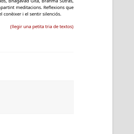
ixads, Bhagavad Gita, Brahma Sutras,
partint meditacions. Reflexions que
conèixer i el sentir silenciós.
(llegir una petita tria de textos)