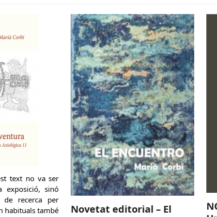
t text no va ser
 exposició, sinó
 de recerca per
N
Novetat editorial – El
n habituals també