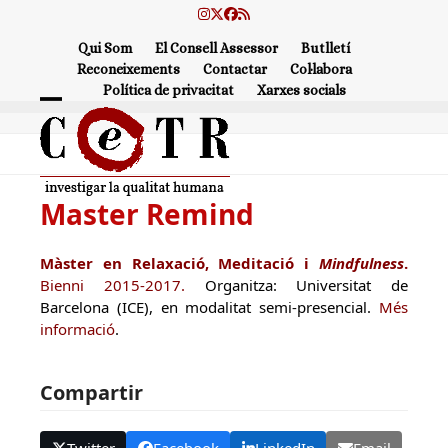
Skip
Instagram
Twitter
Facebook
RSS
to
Qui Som
El Consell Assessor
Butlletí
content
Reconeixements
Contactar
Col·labora
Política de privacitat
Xarxes socials
Open
Close
mobile
mobile
menu
menu
Master Remind
Màster en Relaxació, Meditació i
Mindfulness
.
Bienni 2015-2017.
Organitza: Universitat de
Barcelona (ICE), en modalitat semi-presencial.
Més
informació
.
Compartir
Twitter
Facebook
LinkedIn
Email