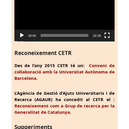
vídeo
00:00
02:28
Reconeixement CETR
Des de l’any 2015 CETR té un:
Conveni de
col·laboració amb la Universitat Autònoma de
Barcelona.
L’Agència de Gestió d’Ajuts Universitaris i de
Recerca (AGAUR) ha concedit al CETR el :
Reconeixement com a Grup de recerca per la
Generalitat de Catalunya.
Suggeriments