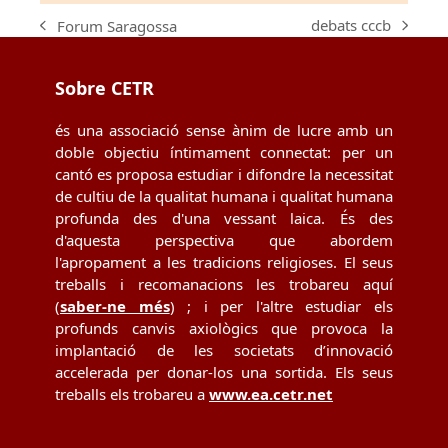
debats cccb
Forum Saragossa
next
previous
post:
post:
Sobre CETR
és una associació sense ànim de lucre amb un
doble objectiu íntimament connectat: per un
cantó es proposa estudiar i difondre la necessitat
de cultiu de la qualitat humana i qualitat humana
profunda des d'una vessant laica. És des
d'aquesta perspectiva que abordem
l'apropament a les tradicions religioses. El seus
treballs i recomanacions les trobareu aquí
(
saber-ne més
) ; i per l'altre estudiar els
profunds canvis axiològics que provoca la
implantació de les societats d’innovació
accelerada per donar-los una sortida. Els seus
treballs els trobareu a
www.ea.cetr.net