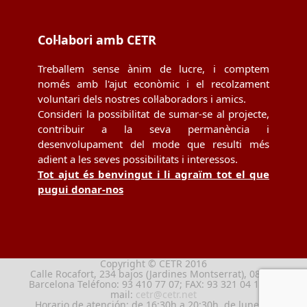
Col·labori amb CETR
Treballem sense ànim de lucre, i comptem
només amb l'ajut econòmic i el recolzament
voluntari dels nostres col·laboradors i amics.
Consideri la possibilitat de sumar-se al projecte,
contribuir a la seva permanència i
desenvolupament del mode que resulti més
adient a les seves possibilitats i interessos.
Tot ajut és benvingut i li agraïm tot el que
pugui donar-nos
Copyright © CETR 2016
Calle Rocafort, 234 bajos (Jardines Montserrat), 08029
Barcelona Teléfono: 93 410 77 07; FAX: 93 321 04 13; e-
mail:
cetr@cetr.net
Horario de atención: de 16:30h a 20:30h, de lunes a