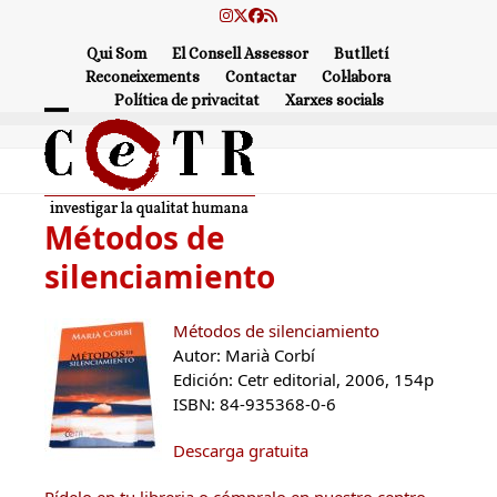
Skip
Instagram
Twitter
Facebook
RSS
to
Qui Som
El Consell Assessor
Butlletí
content
Reconeixements
Contactar
Col·labora
Política de privacitat
Xarxes socials
Open
Close
mobile
mobile
menu
menu
Métodos de
silenciamiento
Métodos de silenciamiento
Autor: Marià Corbí
Edición: Cetr editorial, 2006, 154p
ISBN: 84-935368-0-6
Descarga gratuita