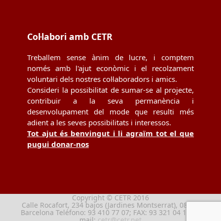
Col·labori amb CETR
Treballem sense ànim de lucre, i comptem
només amb l'ajut econòmic i el recolzament
voluntari dels nostres col·laboradors i amics.
Consideri la possibilitat de sumar-se al projecte,
contribuir a la seva permanència i
desenvolupament del mode que resulti més
adient a les seves possibilitats i interessos.
Tot ajut és benvingut i li agraïm tot el que
pugui donar-nos
Copyright © CETR 2016
Calle Rocafort, 234 bajos (Jardines Montserrat), 08029
Barcelona Teléfono: 93 410 77 07; FAX: 93 321 04 13; e-
mail:
cetr@cetr.net