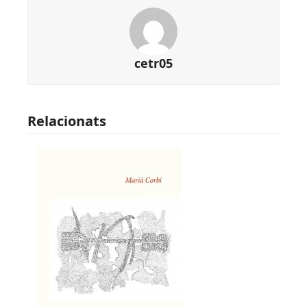
cetr05
Relacionats