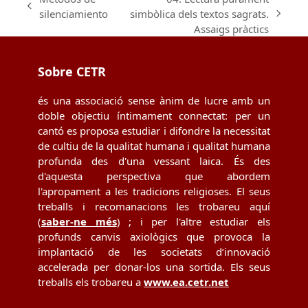
previous
silenciamiento
simbòlica dels textos sagrats.
next
post:
Assaigs pràctics
post:
Sobre CETR
és una associació sense ànim de lucre amb un
doble objectiu íntimament connectat: per un
cantó es proposa estudiar i difondre la necessitat
de cultiu de la qualitat humana i qualitat humana
profunda des d'una vessant laica. És des
d'aquesta perspectiva que abordem
l'apropament a les tradicions religioses. El seus
treballs i recomanacions les trobareu aquí
(
saber-ne més
) ; i per l'altre estudiar els
profunds canvis axiològics que provoca la
implantació de les societats d’innovació
accelerada per donar-los una sortida. Els seus
treballs els trobareu a
www.ea.cetr.net