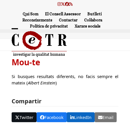
Skip
Instagram
Twitter
Facebook
RSS
to
Qui Som
El Consell Assessor
Butlletí
content
Reconeixements
Contactar
Col·labora
Política de privacitat
Xarxes socials
Open
Close
mobile
mobile
menu
menu
Mou-te
Si busques resultats diferents, no facis sempre el
mateix (
Albert Einstein
)
Compartir
Twitter
Facebook
LinkedIn
Email