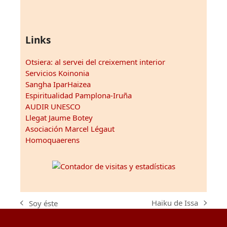
Links
Otsiera: al servei del creixement interior
Servicios Koinonia
Sangha IparHaizea
Espiritualidad Pamplona-Iruña
AUDIR UNESCO
Llegat Jaume Botey
Asociación Marcel Légaut
Homoquaerens
Haiku de Issa
Soy éste
next
previous
post:
post: