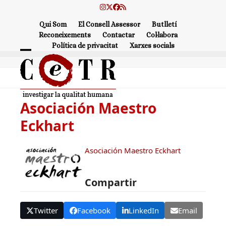
Skip
Instagram
Twitter
Facebook
RSS
to
Qui Som
El Consell Assessor
Butlletí
content
Reconeixements
Contactar
Col·labora
Política de privacitat
Xarxes socials
Open
Close
mobile
mobile
menu
menu
Asociación Maestro
Eckhart
Asociación Maestro Eckhart
Compartir
Twitter
Facebook
LinkedIn
Email