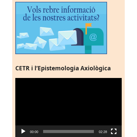
CETR i l’Epistemologia Axiològica
Reproductor
de
vídeo
00:00
02:28