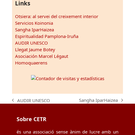
Links
Otsiera: al servei del creixement interior
Servicios Koinonia
Sangha IparHaizea
Espiritualidad Pamplona-Iruña
AUDIR UNESCO
Llegat Jaume Botey
Asociación Marcel Légaut
Homoquaerens
Sangha IparHaizea
AUDIR UNESCO
next
previous
post:
post:
Sobre CETR
és una associació sense ànim de lucre amb un