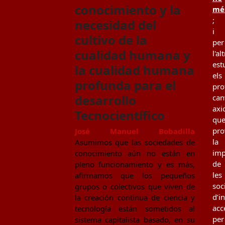
conocimiento y la
mé
;
necesidad del
i
cultivo de la
per
cualidad humana y
l'al
est
la cualidad humana
els
profunda para el
pro
desarrollo
can
axi
Tecnocientífico
qu
pro
José Manuel Bobadilla
la
Asumimos que las sociedades de
imp
conocimiento aún no están en
de
pleno funcionamiento y es más,
les
afirmamos que los pequeños
soc
grupos o colectivos que viven de
d’i
la creación continua de ciencia y
acc
tecnología están sometidos al
per
sistema capitalista basado, en su