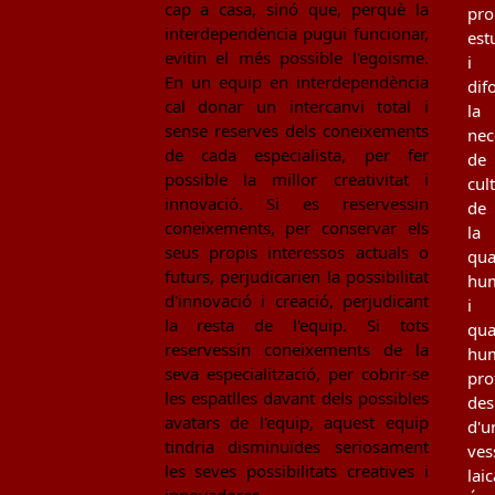
cap a casa, sinó que, perquè la
pro
interdependència pugui funcionar,
est
evitin el més possible l'egoisme.
i
En un equip en interdependència
dif
cal donar un intercanvi total i
la
sense reserves dels coneixements
nec
de cada especialista, per fer
de
possible la millor creativitat i
cul
innovació. Si es reservessin
de
coneixements, per conservar els
la
seus propis interessos actuals o
qua
futurs, perjudicarien la possibilitat
hu
d'innovació i creació, perjudicant
i
la resta de l'equip. Si tots
qua
reservessin coneixements de la
hu
seva especialització, per cobrir-se
pro
les espatlles davant dels possibles
des
avatars de l'equip, aquest equip
d'u
tindria disminuïdes seriosament
ves
les seves possibilitats creatives i
laic
innovadores.