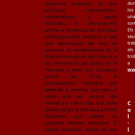
don
estructura profunda, en tres
los
principios: individualismo,
un
neoliberalismo y capital
sor
financiero. El individualismo
Els
afirma la existencia del individuo
seu
ontológicamente existente y que
tre
está desvinculado del resto de
els
personas, el neoliberalismo es la
tro
doctrina económica que implica la
a
no intervención del Estado en el
www
mercado y, estos dos conceptos
juntos, dan forma al
individualismo neoliberal que
defiende la premisa que nada ni
nadie está por encima del
C
individuo y sobre todo, que nadie
o
puede obligar al individuo a tomar
l
decisiones que coarten su
·
supuesta libertad individual. El
l
capital financiero, dentro de este