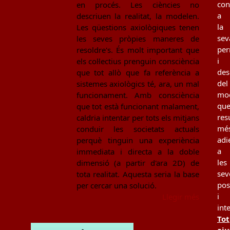
con
en procés. Les ciències no
a
descriuen la realitat, la modelen.
la
Les qüestions axiològiques tenen
sev
les seves pròpies maneres de
per
resoldre's. És molt important que
i
els col·lectius prenguin consciència
des
que tot allò que fa referència a
del
sistemes axiològics té, ara, un mal
mo
funcionament. Amb consciència
qu
que tot està funcionant malament,
resu
caldria intentar per tots els mitjans
mé
conduir les societats actuals
adi
perquè tinguin una experiència
a
immediata i directa a la doble
les
dimensió (a partir d'ara 2D) de
sev
tota realitat. Aquesta seria la base
pos
per cercar una solució.
i
Llegir més
int
Tot
aju