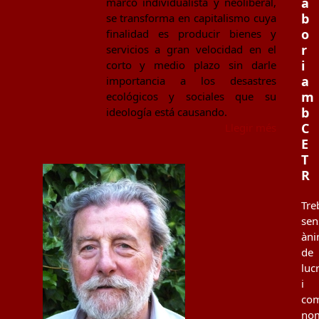
a
marco individualista y neoliberal,
b
se transforma en capitalismo cuya
o
finalidad es producir bienes y
r
servicios a gran velocidad en el
i
corto y medio plazo sin darle
a
importancia a los desastres
m
ecológicos y sociales que su
b
ideología está causando.
C
Llegir més
E
T
R
Tre
sen
àn
de
luc
i
co
no