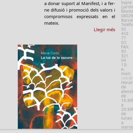
bajos
a donar suport al Manifest, i a fer-
(Jardi
ne difusió i promoció dels valors i
Monts
08029
compromisos expressats en el
Barce
mateix.
Teléf
93
Llegir més
410
77
07;
FAX:
93
321
04
13;
e-
mail:
cetr@
Horar
de
atenc
de
16:30
a
20:30
de
lunes
a
viern