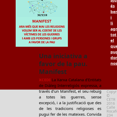
és
be
i
li
ag
tot
el
qu
pu
Una iniciativa a
don
favor de la pau.
no
Manifest
XCEDI
La Xarxa Catalana d’Entitats
de Diàleg Interreligiós expressa, a
través d’un Manifest, el seu rebuig
Copyr
©
a totes les guerres, sense
CETR
excepció, i a la justificació que des
2016
Calle
de les tradicions religioses es
Rocafo
pugui fer de les mateixes. Convida
234