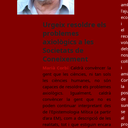
am
l'aj
ec
Urgeix resoldre els
i
el
problemes
rec
axiològics a les
vol
Societats de
del
nos
Coneixement
col
i
Marià Corbí
Caldrà convèncer la
ami
gent que les ciències, ni tan sols
Con
les ciències humanes, no són
la
capaces de resoldre els problemes
poss
axiològics. Igualment, caldrà
de
convèncer la gent que no es
sum
poden continuar interpretant des
se
de l'Epistemologia Mítica (a partir
al
d'ara EM), com a descripció de les
pro
realitats, tot i que estiguin encara