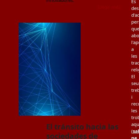
És
Llegir més
des
d'a
per
qu
ab
l'a
a
les
tra
rel
El
seu
tre
i
rec
les
tro
aqu
El tránsito hacia las
(
sa
sociedades de
ne