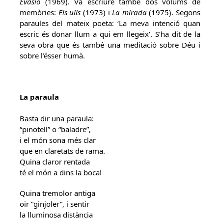
Evasió
(1969). Va escriure també dos volums de
memòries:
Els ulls
(1973) i
La mirada
(1975). Segons
paraules del mateix poeta: ‘La meva intenció quan
escric és donar llum a qui em llegeix’. S’ha dit de la
seva obra que és també una meditació sobre Déu i
sobre l’ésser humà.
La paraula
Basta dir una paraula:
“pinotell” o “baladre”,
i el món sona més clar
que en claretats de rama.
Quina claror rentada
té el món a dins la boca!
Quina tremolor antiga
oir “ginjoler”, i sentir
la lluminosa distància