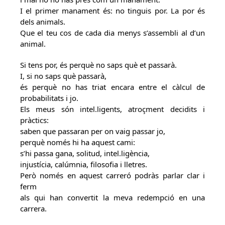
I el primer manament és: no tinguis por. La por és
dels animals.
Que el teu cos de cada dia menys s’assembli al d’un
animal.
Si tens por, és perquè no saps què et passarà.
I, si no saps què passarà,
és perquè no has triat encara entre el càlcul de
probabilitats i jo.
Els meus són intel.ligents, atroçment decidits i
pràctics:
saben que passaran per on vaig passar jo,
perquè només hi ha aquest cami:
s’hi passa gana, solitud, intel.ligència,
injustícia, calúmnia, filosofia i lletres.
Però només en aquest carreró podràs parlar clar i
ferm
als qui han convertit la meva redempció en una
carrera.