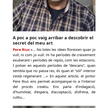
A poc a poc vaig arribar a descobrir el
secret del meu art
Pere Rius
«... No totes les idees floreixen quan jo
vull, ni com jo vull. Hi ha períodes de creixement
exuberant i períodes de repòs, com les estacions.
I potser en aquests períodes de “descans”, quan
sembla que no passa res, és quan el “sòl” interior
s’està regenerant …» En aquest article, el pintor
Pere Rius ens permet acompanyar-lo a l’interior
del procés creatiu. Ens parla d’indagació,
d’humilitat, d’espera, d’acceptació, d’ofrena, de
cultiu...