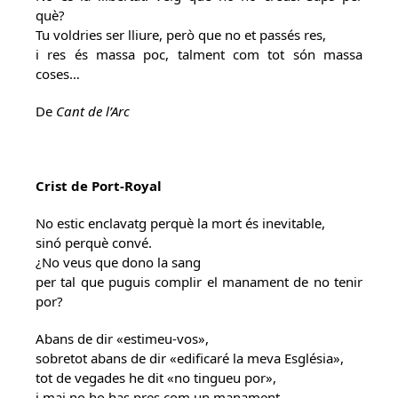
què?
Tu voldries ser lliure, però que no et passés res,
i res és massa poc, talment com tot són massa
coses…
De
Cant de l’Arc
Crist de Port-Royal
No estic enclavatg perquè la mort és inevitable,
sinó perquè convé.
¿No veus que dono la sang
per tal que puguis complir el manament de no tenir
por?
Abans de dir «estimeu-vos»,
sobretot abans de dir «edificaré la meva Església»,
tot de vegades he dit «no tingueu por»,
i mai no ho has pres com un manament.