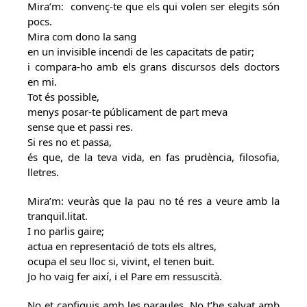
Mira’m: convenç-te que els qui volen ser elegits són
pocs.
Mira com dono la sang
en un invisible incendi de les capacitats de patir;
i compara-ho amb els grans discursos dels doctors
en mi.
Tot és possible,
menys posar-te públicament de part meva
sense que et passi res.
Si res no et passa,
és que, de la teva vida, en fas prudència, filosofia,
lletres.
Mira’m: veuràs que la pau no té res a veure amb la
tranquil.litat.
I no parlis gaire;
actua en representació de tots els altres,
ocupa el seu lloc si, vivint, el tenen buit.
Jo ho vaig fer així, i el Pare em ressuscità.
No et capfiquis amb les paraules. No t’he salvat amb