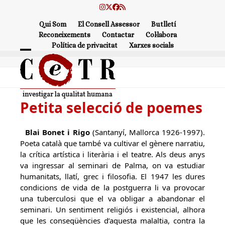
Skip
Instagram
Twitter
Facebook
RSS
to
Qui Som
El Consell Assessor
Butlletí
content
Reconeixements
Contactar
Col·labora
Política de privacitat
Xarxes socials
Open
Close
mobile
mobile
menu
menu
Petita selecció de poemes
Blai Bonet i Rigo
(Santanyí, Mallorca 1926-1997).
Poeta català que també va cultivar el gènere narratiu,
la crítica artística i literària i el teatre. Als deus anys
va ingressar al seminari de Palma, on va estudiar
humanitats, llatí, grec i filosofia. El 1947 les dures
condicions de vida de la postguerra li va provocar
una tuberculosi que el va obligar a abandonar el
seminari. Un sentiment religiós i existencial, alhora
que les conseqüències d’aquesta malaltia, contra la