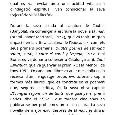
qual es va revelar amb una actitud vitalista i
d’indagació espiritual, van condicionar la seva
trajectòria vital i literària.
Durant la seva estada al sanatori de Caubet
(Banyola), va començar a escriure la novel·la
El mar
,
(premi Joanot Martorell, 1957), que va tenir un gran
impacte en la crítica catalana de l’època, així com els
seus primers poemaris,
Quatre poemes de setmana
santa
, 1950, i
Entre el coral y l’espiga
, 1952. Blai
Bonet es va donar a conèixer a Catalunya amb
Cant
Espiritual
, que va guanyar el premi «Ossa Menor» de
l’any 1952. En cada nou llibre va anar més enllà en la
recerca d’un llenguatge propi, evolucionant cap a
formes més lliures, que es concreta en el poemari
que, segons la crítica, és la seva obra capital:
L’Evangeli segons un de tants
, que guanya el premi
Carles Riba el 1962 i que tardarà cinc anys en
publicar-se per problemes amb la censura. La seva
novel·la de major èxit, després de
El mar
, és
Míster