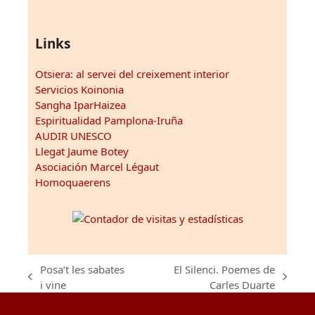
Links
Otsiera: al servei del creixement interior
Servicios Koinonia
Sangha IparHaizea
Espiritualidad Pamplona-Iruña
AUDIR UNESCO
Llegat Jaume Botey
Asociación Marcel Légaut
Homoquaerens
Posa’t les sabates
El Silenci. Poemes de
previous
next
i vine
Carles Duarte
post:
post: