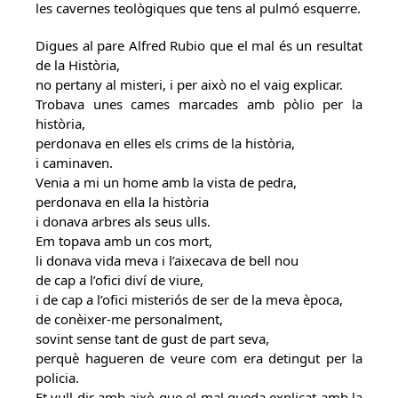
les cavernes teològiques que tens al pulmó esquerre.
Digues al pare Alfred Rubio que el mal és un resultat
de la Història,
no pertany al misteri, i per això no el vaig explicar.
Trobava unes cames marcades amb pòlio per la
història,
perdonava en elles els crims de la història,
i caminaven.
Venia a mi un home amb la vista de pedra,
perdonava en ella la història
i donava arbres als seus ulls.
Em topava amb un cos mort,
li donava vida meva i l’aixecava de bell nou
de cap a l’ofici diví de viure,
i de cap a l’ofici misteriós de ser de la meva època,
de conèixer-me personalment,
sovint sense tant de gust de part seva,
perquè hagueren de veure com era detingut per la
policia.
Et vull dir amb això que el mal queda explicat amb la