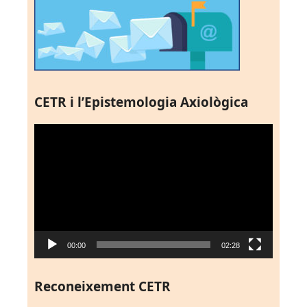
CETR i l’Epistemologia Axiològica
Reproductor
de
vídeo
00:00
02:28
Reconeixement CETR