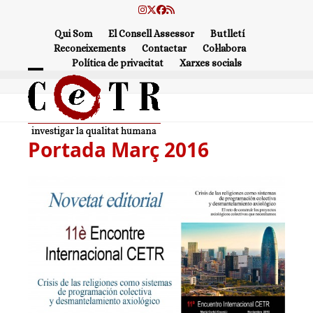
Skip
Instagram
Twitter
Facebook
RSS
to
Qui Som
El Consell Assessor
Butlletí
content
Reconeixements
Contactar
Col·labora
Política de privacitat
Xarxes socials
Open
Close
mobile
mobile
menu
menu
Portada Març 2016