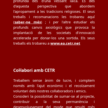
profunda des d'una vessant laica. És des
d'aquesta perspectiva que abordem
l'apropament a les tradicions religioses. El seus
treballs i recomanacions les trobareu aquí
(
saber-ne més
) ; i per l'altre estudiar els
profunds canvis axiològics que provoca la
implantació de les societats d’innovació
accelerada per donar-los una sortida. Els seus
treballs els trobareu a
www.ea.cetr.net
Col·labori amb CETR
Treballem sense ànim de lucre, i comptem
només amb l'ajut econòmic i el recolzament
voluntari dels nostres col·laboradors i amics.
Consideri la possibilitat de sumar-se al projecte,
contribuir a la seva permanència i
desenvolupament del mode que resulti més