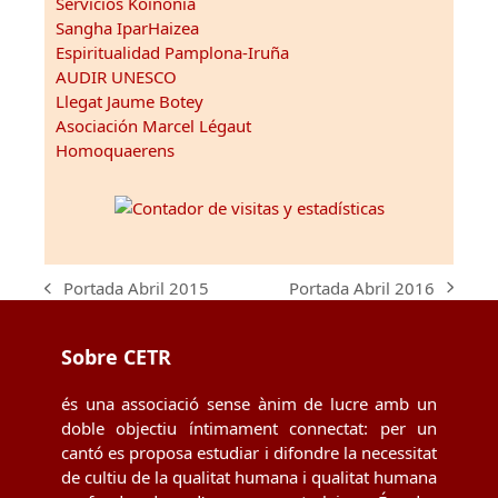
Servicios Koinonia
Sangha IparHaizea
Espiritualidad Pamplona-Iruña
AUDIR UNESCO
Llegat Jaume Botey
Asociación Marcel Légaut
Homoquaerens
Portada Abril 2016
Portada Abril 2015
next
previous
post:
post:
Sobre CETR
és una associació sense ànim de lucre amb un
doble objectiu íntimament connectat: per un
cantó es proposa estudiar i difondre la necessitat
de cultiu de la qualitat humana i qualitat humana