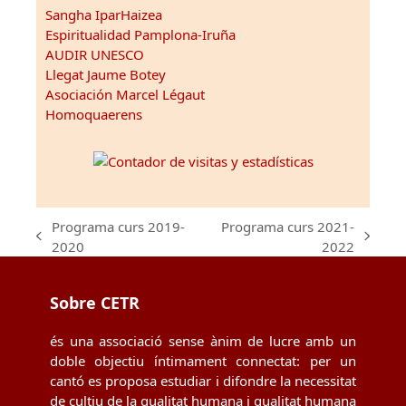
Sangha IparHaizea
Espiritualidad Pamplona-Iruña
AUDIR UNESCO
Llegat Jaume Botey
Asociación Marcel Légaut
Homoquaerens
Programa curs 2019-
Programa curs 2021-
previous
next
2020
2022
post:
post:
Sobre CETR
és una associació sense ànim de lucre amb un
doble objectiu íntimament connectat: per un
cantó es proposa estudiar i difondre la necessitat
de cultiu de la qualitat humana i qualitat humana