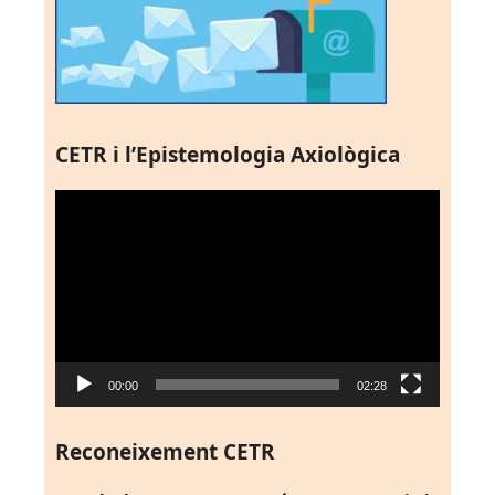
CETR i l’Epistemologia Axiològica
Reproductor
de
vídeo
00:00
02:28
Reconeixement CETR