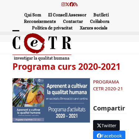
Skip
Instagram
Twitter
Facebook
RSS
to
Qui Som
El Consell Assessor
Butlletí
content
Reconeixements
Contactar
Col·labora
Política de privacitat
Xarxes socials
Open
Close
mobile
mobile
menu
menu
Programa curs 2020-2021
PROGRAMA
CETR 2020-21
Compartir
Twitter
Facebook