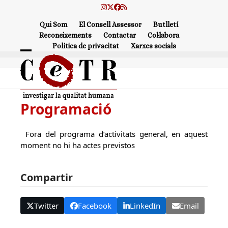
Skip
Instagram
Twitter
Facebook
RSS
to
Qui Som
El Consell Assessor
Butlletí
content
Reconeixements
Contactar
Col·labora
Política de privacitat
Xarxes socials
Open
Close
mobile
mobile
menu
menu
Programació
Fora del programa d’activitats general, en aquest
moment no hi ha actes previstos
Compartir
Twitter
Facebook
LinkedIn
Email