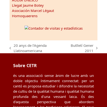
AUDIR UNESCO
Llegat Jaume Botey
Asociación Marcel Légaut
Homoquaerens
20 anys de l’Agenda
Butlletí Gener
previous
next
Llatinoamericana
2011
post:
post:
Sobre CETR
és una associació sense ànim de lucre amb un
doble objectiu íntimament connectat: per un
cantó es proposa estudiar i difondre la necessitat
de cultiu de la qualitat humana i qualitat humana
profunda des d'una vessant laica. És des
d'aquesta perspectiva que abordem