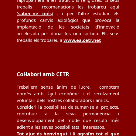
l'apropament a les tradicions religioses. El seus
treballs i recomanacions les trobareu aquí
(
saber-ne més
) ; i per l'altre estudiar els
profunds canvis axiològics que provoca la
implantació de les societats d’innovació
accelerada per donar-los una sortida. Els seus
treballs els trobareu a
www.ea.cetr.net
Col·labori amb CETR
Treballem sense ànim de lucre, i comptem
només amb l'ajut econòmic i el recolzament
voluntari dels nostres col·laboradors i amics.
Consideri la possibilitat de sumar-se al projecte,
contribuir a la seva permanència i
desenvolupament del mode que resulti més
adient a les seves possibilitats i interessos.
Tot ajut és benvingut i li agraïm tot el que