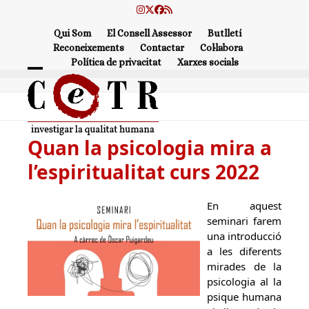
Skip
Instagram
Twitter
Facebook
RSS
to
Qui Som
El Consell Assessor
Butlletí
content
Reconeixements
Contactar
Col·labora
Política de privacitat
Xarxes socials
Open
Close
mobile
mobile
menu
menu
Quan la psicologia mira a
l’espiritualitat curs 2022
En aquest
seminari farem
una introducció
a les diferents
mirades de la
psicologia al la
psique humana