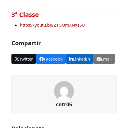
3ª Classe
https://youtu.be/ZTGOmXNXzSU
Compartir
Twitter
Facebook
LinkedIn
Email
cetr05