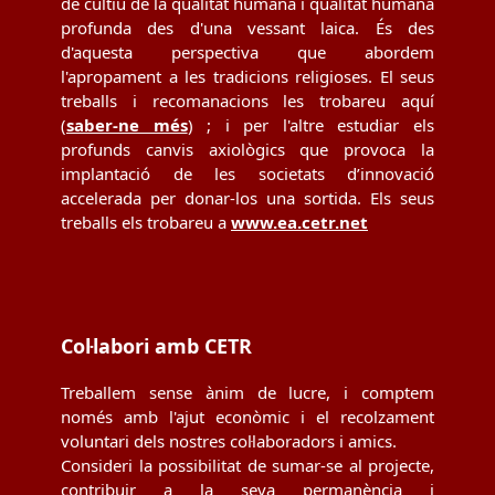
de cultiu de la qualitat humana i qualitat humana
profunda des d'una vessant laica. És des
d'aquesta perspectiva que abordem
l'apropament a les tradicions religioses. El seus
treballs i recomanacions les trobareu aquí
(
saber-ne més
) ; i per l'altre estudiar els
profunds canvis axiològics que provoca la
implantació de les societats d’innovació
accelerada per donar-los una sortida. Els seus
treballs els trobareu a
www.ea.cetr.net
Col·labori amb CETR
Treballem sense ànim de lucre, i comptem
només amb l'ajut econòmic i el recolzament
voluntari dels nostres col·laboradors i amics.
Consideri la possibilitat de sumar-se al projecte,
contribuir a la seva permanència i