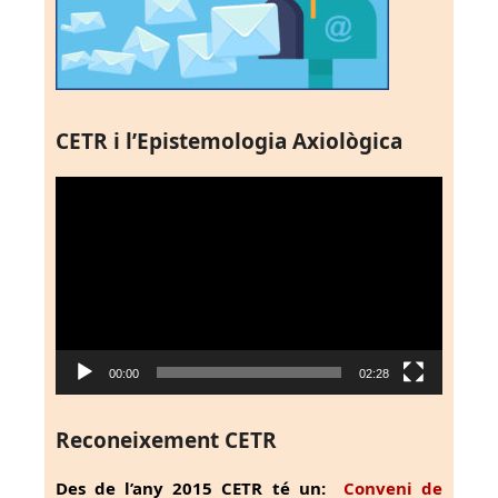
CETR i l’Epistemologia Axiològica
Reproductor
de
vídeo
00:00
02:28
Reconeixement CETR
Des de l’any 2015 CETR té un:
Conveni de