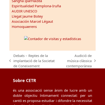
Sangha IparHaizea
Espiritualidad Pamplona-Iruña
AUDIR UNESCO
Llegat Jaume Botey
Asociación Marcel Légaut
Homoquaerens
Debats – Reptes de la
Audició de
implantació de la Societat
música clàssica
previous
next
de Coneixement
contemporànea
post:
post:
Sobre CETR
és una associació sense ànim de lucre amb un
doble objectiu íntimament connectat: per un
cantó es proposa estudiar i difondre la necessitat