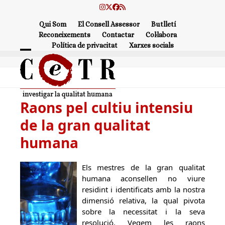
Skip
Instagram
Twitter
Facebook
RSS
to
Qui Som
El Consell Assessor
Butlletí
content
Reconeixements
Contactar
Col·labora
Política de privacitat
Xarxes socials
Open
Close
mobile
mobile
menu
menu
Raons pel cultiu intensiu
de la gran qualitat
humana
Els mestres de la gran qualitat
humana aconsellen no viure
residint i identificats amb la nostra
dimensió relativa, la qual pivota
sobre la necessitat i la seva
resolució. Vegem les raons