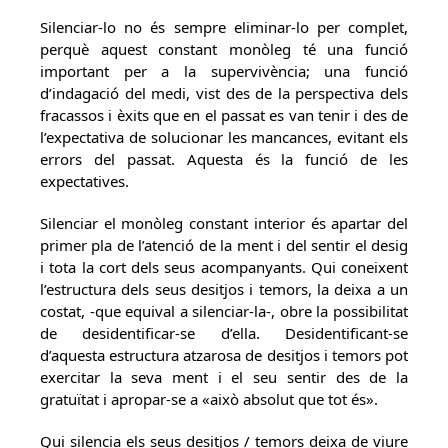
Silenciar-lo no és sempre eliminar-lo per complet,
perquè aquest constant monòleg té una funció
important per a la supervivència; una funció
d’indagació del medi, vist des de la perspectiva dels
fracassos i èxits que en el passat es van tenir i des de
l’expectativa de solucionar les mancances, evitant els
errors del passat. Aquesta és la funció de les
expectatives.
Silenciar el monòleg constant interior és apartar del
primer pla de l’atenció de la ment i del sentir el desig
i tota la cort dels seus acompanyants. Qui coneixent
l’estructura dels seus desitjos i temors, la deixa a un
costat, -que equival a silenciar-la-, obre la possibilitat
de desidentificar-se d’ella. Desidentificant-se
d’aquesta estructura atzarosa de desitjos i temors pot
exercitar la seva ment i el seu sentir des de la
gratuïtat i apropar-se a «això absolut que tot és».
Qui silencia els seus desitjos / temors deixa de viure