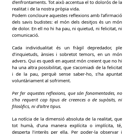
d’enfrontaments. Tot això accentua el to dolorós de la
realitat i de la nostra pròpia vida.
Podem concloure aquestes reflexions amb l’afirmació
dels savis budistes: el món dels desitjos és un món
de dolor. En ell no hi ha pau, ni quietud, ni felicitat, ni
comunicació.
Cada individualitat és un fràgil depredador, ple
d’inquietuds, ànsies i sobretot temors, en un món
advers. Qui es quedi en aquest món creient que no hi
ha una altra possibilitat, que s’acomiadi de la felicitat
i de la pau, perquè sense saber-ho, s’ha apuntat
voluntàriament al sofriment.
Per fer aquestes reflexions, que són fonamentades, no
s’ha requerit cap tipus de creences o de supòsits, ni
filosòfics, ni d’altre tipus.
La notícia de la dimensió absoluta de la realitat, que
tot humà, d’una manera explícita o implícita, té,
desperta l’interès per ella. Per poder-la observar i