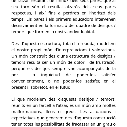
de l’atzar resultant de l’influx dels seus pares, que al
seu torn són el resultat atzarós dels seus pares
respectius, i així fins a perdre’s en l’horitzó dels
temps. Els pares i els primers educadors intervenen
decisivament en la formació del quadre de desitjos /
temors que formen la nostra individualitat.
Des d’aquesta estructura, tota ella rebuda, modelem
el nostre propi món d’interpretacions i valoracions.
Un món construït des d’una estructura de desitjos /
temors resulta ser un món de dolor i de frustració,
perquè els desitjos sempre van acompanyats de la
por i la inquietud de poder-los satisfer
convenientment, o no poder-los satisfer, en el
present i, sobretot, en el futur.
El que modelem des d’aquests desitjos / temors,
reunits en un farcell a l’atzar, és un món amb moltes
malformacions, lleus o greus. Les actuacions i
expectatives que generem des d’aquesta construcció
tenen totes les possibilitats de fracassar en un grau o