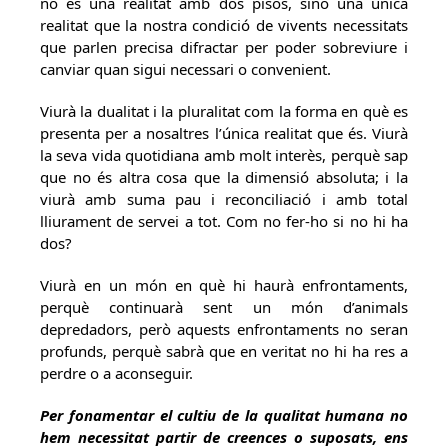
no és una realitat amb dos pisos, sinó una única
realitat que la nostra condició de vivents necessitats
que parlen precisa difractar per poder sobreviure i
canviar quan sigui necessari o convenient.
Viurà la dualitat i la pluralitat com la forma en què es
presenta per a nosaltres l’única realitat que és. Viurà
la seva vida quotidiana amb molt interès, perquè sap
que no és altra cosa que la dimensió absoluta; i la
viurà amb suma pau i reconciliació i amb total
lliurament de servei a tot. Com no fer-ho si no hi ha
dos?
Viurà en un món en què hi haurà enfrontaments,
perquè continuarà sent un món d’animals
depredadors, però aquests enfrontaments no seran
profunds, perquè sabrà que en veritat no hi ha res a
perdre o a aconseguir.
Per fonamentar el cultiu de la qualitat humana no
hem necessitat partir de creences o suposats, ens