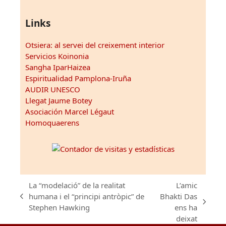
Links
Otsiera: al servei del creixement interior
Servicios Koinonia
Sangha IparHaizea
Espiritualidad Pamplona-Iruña
AUDIR UNESCO
Llegat Jaume Botey
Asociación Marcel Légaut
Homoquaerens
La “modelació” de la realitat
L’amic
humana i el “principi antròpic” de
Bhakti Das
previous
next
Stephen Hawking
ens ha
post:
post:
deixat