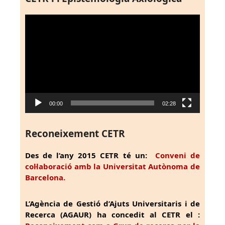
Reproductor
de
vídeo
00:00
02:28
Reconeixement CETR
Des de l’any 2015 CETR té un:
Conveni de
col·laboració amb la Universitat Autònoma de
Barcelona.
L’Agència de Gestió d’Ajuts Universitaris i de
Recerca (AGAUR) ha concedit al CETR el :