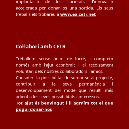
implantació de les societats d’innovació
accelerada per donar-los una sortida. Els seus
treballs els trobareu a
www.ea.cetr.net
Col·labori amb CETR
Treballem sense ànim de lucre, i comptem
només amb l'ajut econòmic i el recolzament
voluntari dels nostres col·laboradors i amics.
Consideri la possibilitat de sumar-se al projecte,
contribuir a la seva permanència i
desenvolupament del mode que resulti més
adient a les seves possibilitats i interessos.
Tot ajut és benvingut i li agraïm tot el que
pugui donar-nos