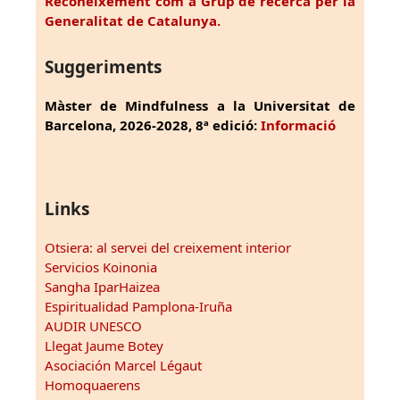
Reconeixement com a Grup de recerca per la
Generalitat de Catalunya.
Suggeriments
Màster de Mindfulness a la Universitat de
Barcelona, 2026-2028, 8ª edició:
Informació
Links
Otsiera: al servei del creixement interior
Servicios Koinonia
Sangha IparHaizea
Espiritualidad Pamplona-Iruña
AUDIR UNESCO
Llegat Jaume Botey
Asociación Marcel Légaut
Homoquaerens