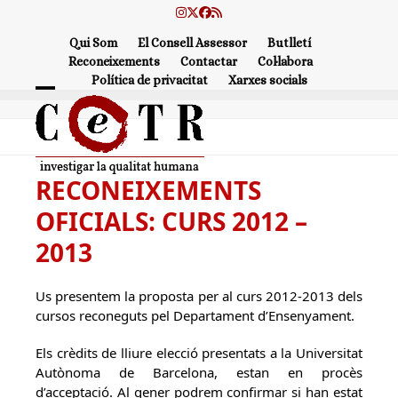
Skip
Instagram
Twitter
Facebook
RSS
to
Qui Som
El Consell Assessor
Butlletí
content
Reconeixements
Contactar
Col·labora
Política de privacitat
Xarxes socials
Open
Close
mobile
mobile
menu
menu
RECONEIXEMENTS
OFICIALS: CURS 2012 –
2013
Us presentem la proposta per al curs 2012-2013 dels
cursos reconeguts pel Departament d’Ensenyament.
Els crèdits de lliure elecció presentats a la Universitat
Autònoma de Barcelona, estan en procès
d’acceptació. Al gener podrem confirmar si han estat