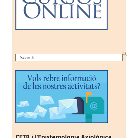
Search
CETR i l’Epistemologia Axiològica