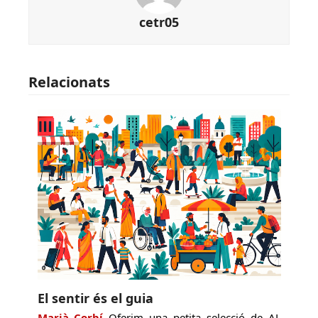
cetr05
Relacionats
El sentir és el guia
Marià Corbí
Oferim una petita selecció de AL