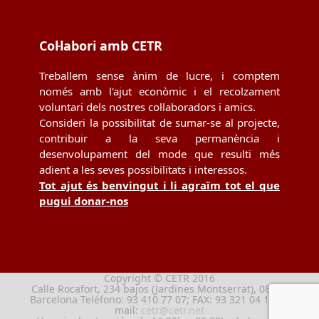
Col·labori amb CETR
Treballem sense ànim de lucre, i comptem
només amb l'ajut econòmic i el recolzament
voluntari dels nostres col·laboradors i amics.
Consideri la possibilitat de sumar-se al projecte,
contribuir a la seva permanència i
desenvolupament del mode que resulti més
adient a les seves possibilitats i interessos.
Tot ajut és benvingut i li agraïm tot el que
pugui donar-nos
Copyright © CETR 2016
Calle Rocafort, 234 bajos (Jardines Montserrat), 08029
Barcelona Teléfono: 93 410 77 07; FAX: 93 321 04 13; e-
mail:
cetr@cetr.net