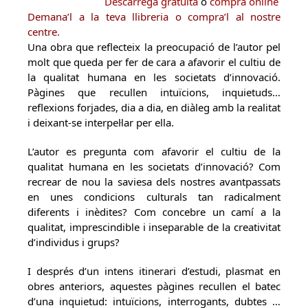
Descàrrega gratuïta
o
compra online
Demana’l a la teva llibreria o compra’l al nostre
centre.
Una obra que reflecteix la preocupació de l’autor pel
molt que queda per fer de cara a afavorir el cultiu de
la qualitat humana en les societats d’innovació.
Pàgines que recullen intuïcions, inquietuds…
reflexions forjades, dia a dia, en diàleg amb la realitat
i deixant-se interpel·lar per ella.
L’autor es pregunta com afavorir el cultiu de la
qualitat humana en les societats d’innovació? Com
recrear de nou la saviesa dels nostres avantpassats
en unes condicions culturals tan radicalment
diferents i inèdites? Com concebre un camí a la
qualitat, imprescindible i inseparable de la creativitat
d’individus i grups?
I després d’un intens itinerari d’estudi, plasmat en
obres anteriors, aquestes pàgines recullen el batec
d’una inquietud: intuïcions, interrogants, dubtes …