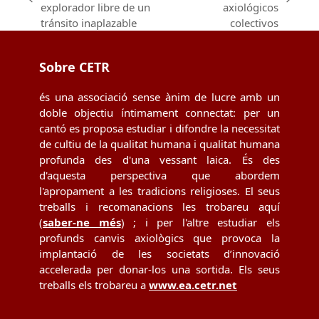
previous
next
explorador libre de un
axiológicos
post:
post:
tránsito inaplazable
colectivos
Sobre CETR
és una associació sense ànim de lucre amb un
doble objectiu íntimament connectat: per un
cantó es proposa estudiar i difondre la necessitat
de cultiu de la qualitat humana i qualitat humana
profunda des d'una vessant laica. És des
d'aquesta perspectiva que abordem
l'apropament a les tradicions religioses. El seus
treballs i recomanacions les trobareu aquí
(
saber-ne més
) ; i per l'altre estudiar els
profunds canvis axiològics que provoca la
implantació de les societats d’innovació
accelerada per donar-los una sortida. Els seus
treballs els trobareu a
www.ea.cetr.net