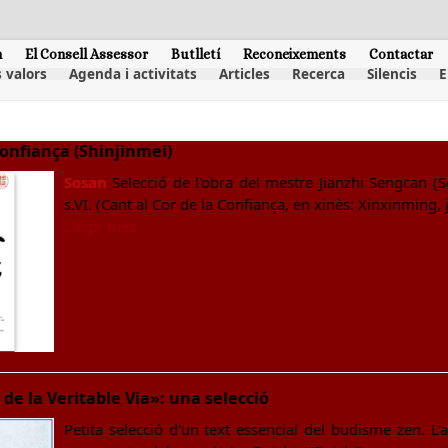
m
El Consell Assessor
Butlletí
Reconeixements
Contactar
 valors
Agenda i activitats
Articles
Recerca
Silencis
E
Confiança (Shinjinmei)
Sosan
Selecció de l'obra del mestre Jianzhi Sengcan (S
s.VI. (Cant al Cor de la Confiança, en xinès: Xinxinming,
Llegir més
de la Veritable Via»: una selecció
Petita selecció d'un text essencial del budisme zen. L