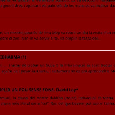
u genoll dret, i ajuntant els palmells de les mans es va inclinar d
n, un mestre japonès de l'era Meji va rebre un dia la visita d'un e
obre el zen. Nan-in va servir el te. Va omplir la tassa del…
IDHARMA (1)
.. Tractar de trobar un buda o la il•luminació és com tractar d'
agafar-se i posar-la a terra, i certament no es pot aprehendre. 
PLIR UN POU SENSE FONS. David Loy*
uni, la causa del nostre dukkha (dolor) individual és tanha
anera més literal seria “set”. Res del que bevem pot saciar tanha