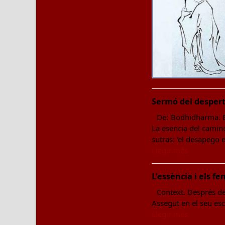
Sermó del despert
De: Bodhidharma. En
La esencia del camino
sutras: ‘el desapego 
Llegir més
L’essència i els 
Context. Després de
Assegut en el seu esc
Llegir més