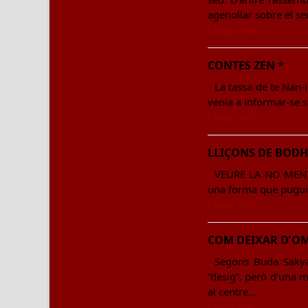
agenollar sobre el se
Llegir més
CONTES ZEN *
La tassa de te Nan-i
venia a informar-se s
Llegir més
LLIÇONS DE BODH
VEURE LA NO MENT ..
una forma que pugui 
Llegir més
COM DEIXAR D’OM
Segons Buda Sakyam
“desig”, però d’una m
al centre…
Llegir més