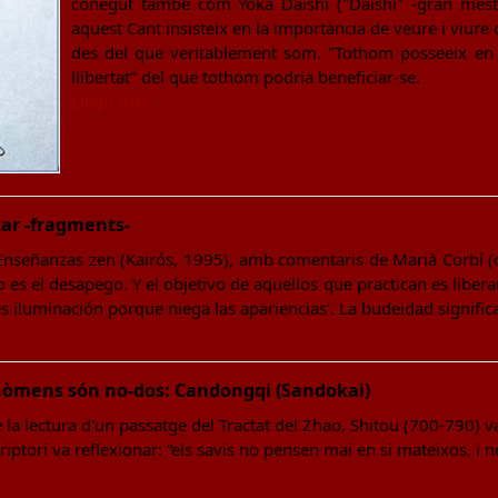
conegut també com Yoka Daishi ("Daishi" -gran mestre
aquest Cant insisteix en la importància de veure i viure
des del que veritablement som. "Tothom posseeix en 
llibertat" del que tothom podria beneficiar-se.
Llegir més
ar -fragments-
señanzas zen (Kairós, 1995), amb comentaris de Marià Corbí (de 
 es el desapego. Y el objetivo de aquellos que practican es liberar
es iluminación porque niega las apariencias’. La budeidad signific
fenòmens són no-dos: Candongqi (Sandokai)
 la lectura d'un passatge del Tractat del Zhao, Shitou (700-790)
riptori va reflexionar: “els savis no pensen mai en si mateixos, i 