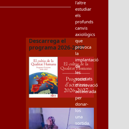
l'altre
estudiar
els
profunds
canvis
axiològics
Descarrega el
que
programa 2026-2027
provoca
la
implantació
de
les
societats
d’innovació
accelerada
per
donar-
los
una
sortida.