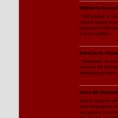
Siddharta Gautama
Text publicat a: Le
sobre el que els feia
gràcies als mèrits ac
li va dir Vasettha.
Llegir més
Extracte de «Ens
Presentem un escri
vivencial del Budis
mentalitat del segle
Llegir més
Sutra del Diamant
Això és el que he sent
Seva congregació de
van guardar les túniq
seu. D'entre l'assemb