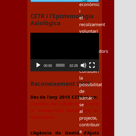
econòmic
i
CETR i l’Epistemologia
el
Axiològica
recolzament
voluntari
Reproductor
dels
de
nostres
vídeo
col·laboradors
i
amics.
00:00
02:28
Consideri
la
Reconeixement CETR
possibilitat
de
Des de l’any 2015 CETR té un:
sumar-
Conveni de col·laboració amb
se
la Universitat Autònoma de
al
Barcelona.
projecte,
contribuir
a
L’Agència de Gestió d’Ajuts