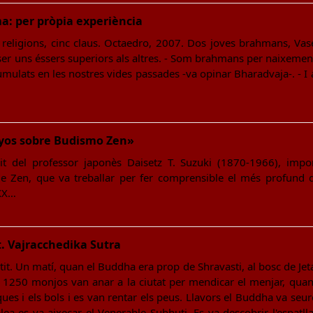
: per pròpia experiència
s religions, cinc claus. Octaedro, 2007. Dos joves brahmans, Vas
 ser uns éssers superiors als altres. - Som brahmans per naixemen
umulats en les nostres vides passades -va opinar Bharadvaja-. - I 
ayos sobre Budismo Zen»
t del professor japonès Daisetz T. Suzuki (1870-1966), impo
me Zen, que va treballar per fer comprensible el més profund 
 XX…
. Vajracchedika Sutra
it. Un matí, quan el Buddha era prop de Shravasti, al bosc de Jeta,
 1250 monjos van anar a la ciutat per mendicar el menjar, quan
ues i els bols i es van rentar els peus. Llavors el Buddha va seu
lea es va aixecar el Venerable Subhuti. Es va descobrir l'espatll