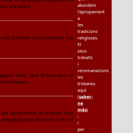
abordem
avant el Buddha.
l'apropament
a
les
tradicions
rudit, professor a la Universitat, que
religioses.
El
seus
treballs
i
recomanacions
agafar l'aire. L'aire té nom però no
les
Mentre busquis…
trobareu
aquí
(
saber-
ne
més
)
, que generalment es tradueix com
;
, perquè aquesta set prové d’un buit
i
per