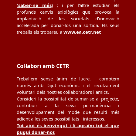
(
saber-ne més
) ; i per l'altre estudiar els
profunds canvis axiològics que provoca la
implantació de les societats d’innovació
accelerada per donar-los una sortida. Els seus
treballs els trobareu a
www.ea.cetr.net
Col·labori amb CETR
Treballem sense ànim de lucre, i comptem
només amb l'ajut econòmic i el recolzament
voluntari dels nostres col·laboradors i amics.
Consideri la possibilitat de sumar-se al projecte,
contribuir a la seva permanència i
desenvolupament del mode que resulti més
adient a les seves possibilitats i interessos.
Tot ajut és benvingut i li agraïm tot el que
pugui donar-nos