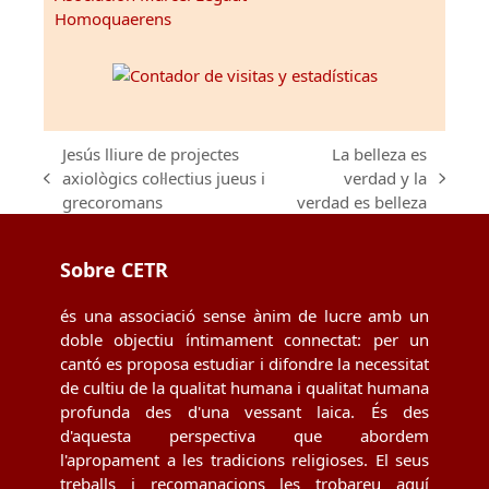
Homoquaerens
Jesús lliure de projectes
La belleza es
axiològics col·lectius jueus i
verdad y la
previous
next
grecoromans
verdad es belleza
post:
post:
Sobre CETR
és una associació sense ànim de lucre amb un
doble objectiu íntimament connectat: per un
cantó es proposa estudiar i difondre la necessitat
de cultiu de la qualitat humana i qualitat humana
profunda des d'una vessant laica. És des
d'aquesta perspectiva que abordem
l'apropament a les tradicions religioses. El seus
treballs i recomanacions les trobareu aquí