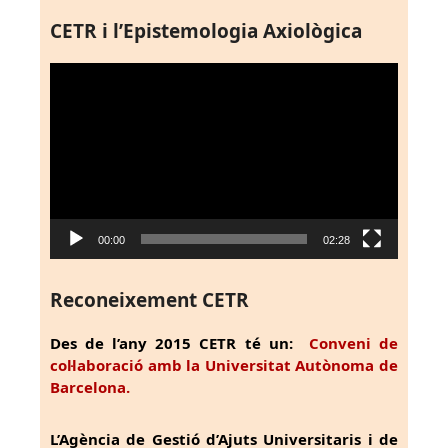
CETR i l’Epistemologia Axiològica
Reproductor
de
vídeo
00:00
02:28
Reconeixement CETR
Des de l’any 2015 CETR té un:
Conveni de
col·laboració amb la Universitat Autònoma de
Barcelona.
L’Agència de Gestió d’Ajuts Universitaris i de