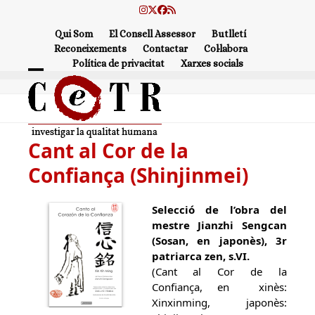
Skip
Instagram
Twitter
Facebook
RSS
to
Qui Som
El Consell Assessor
Butlletí
content
Reconeixements
Contactar
Col·labora
Política de privacitat
Xarxes socials
Open
Close
mobile
mobile
menu
menu
Cant al Cor de la
Confiança (Shinjinmei)
Selecció de l’obra del
mestre Jianzhi Sengcan
(Sosan, en japonès), 3r
patriarca zen, s.VI.
(Cant al Cor de la
Confiança, en xinès:
Xinxinming, japonès: