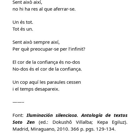
Sent això així,
no hi ha res al que aferrar-se.
Un és tot.
Tot és un.
Sent això sempre així,
Per què preocupar-se per l’infinit?
El cor de la confiança és no-dos
No-dos és el cor de la confiança.
Un cop aquí les paraules cessen
i el temps desapareix.
——–
Font:
Iluminación silenciosa. Antología de textos
Soto Zen
(ed.: Dokushô Villalba; Kepa Egiluz).
Madrid, Miraguano, 2010. 366 p. pgs. 129-134.