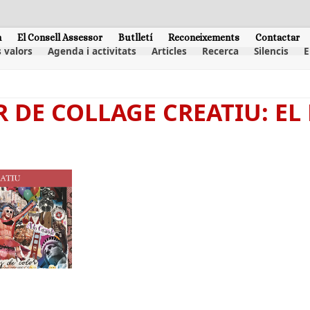
m
El Consell Assessor
Butlletí
Reconeixements
Contactar
 valors
Agenda i activitats
Articles
Recerca
Silencis
E
ER DE COLLAGE CREATIU: E