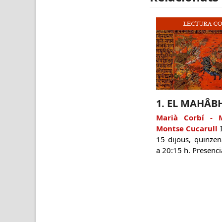
1. EL MAHÂB
Marià Corbí - 
Montse Cucarull
I
15 dijous, quinze
a 20:15 h. Presencia