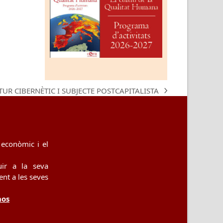
TUR CIBERNÈTIC I SUBJECTE POSTCAPITALISTA
econòmic i el
uir a la seva
nt a les seves
nos