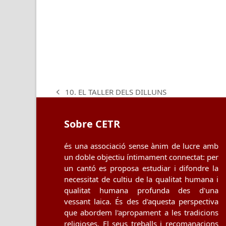
10. EL TALLER DELS DILLUNS
previous
post:
Sobre CETR
és una associació sense ànim de lucre amb
un doble objectiu íntimament connectat: per
un cantó es proposa estudiar i difondre la
necessitat de cultiu de la qualitat humana i
qualitat humana profunda des d'una
vessant laica. És des d'aquesta perspectiva
que abordem l'apropament a les tradicions
religioses. El seus treballs i recomanacions