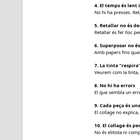
4. El temps és lent 
No hi ha presses. Reta
5. Retallar no és de
Retallar és fer lloc 
6. Superposar no é
Amb papers fins quasi
7. La tinta “respira
Veurem com la tinta, 
8. No hi ha errors
El que sembla un err
9. Cada peça és un
El collage no explica,
10. El collage és p
No és elitista ni com