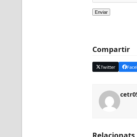
Compartir
Twitter
Face
cetr0
Relacionats