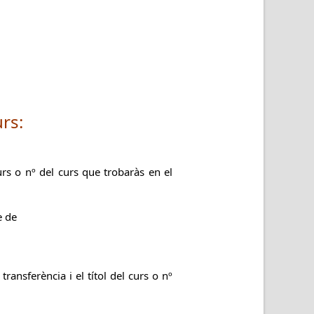
urs:
urs o nº del curs que trobaràs en el
e de
ransferència i el títol del curs o nº