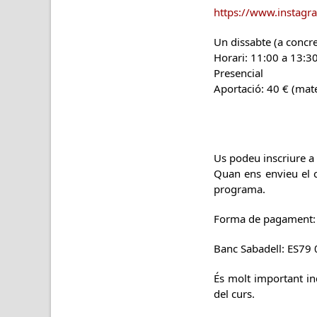
https://www.instagr
Un dissabte (a concre
Horari: 11:00 a 13:30
Presencial
Aportació: 40 € (mate
Us podeu inscriure a
Quan ens envieu el co
programa.
Forma de pagament: L
Banc Sabadell: ES79
És molt important ind
del curs.