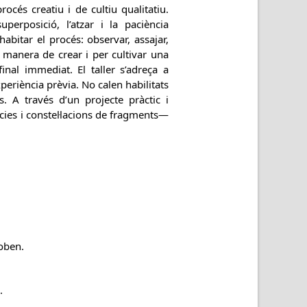
cés creatiu i de cultiu qualitatiu.
erposició, l’atzar i la paciència
habitar el procés: observar, assajar,
a manera de crear i per cultivar una
inal immediat. El taller s’adreça a
periència prèvia. No calen habilitats
. A través d’un projecte pràctic i
ies i constel·lacions de fragments—
roben.
.