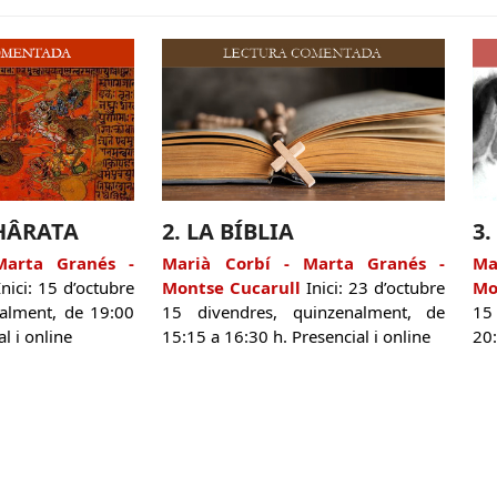
HÂRATA
2. LA BÍBLIA
3
Marta Granés -
Marià Corbí - Marta Granés -
Ma
nici: 15 d’octubre
Montse Cucarull
Inici: 23 d’octubre
Mo
nalment, de 19:00
15 divendres, quinzenalment, de
15
l i online
15:15 a 16:30 h. Presencial i online
20: