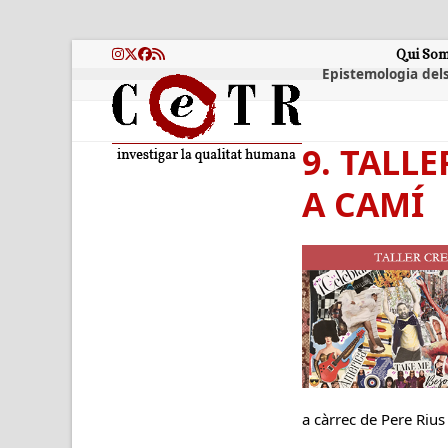
Skip
to
content
Qui So
Instagram
Twitter
Facebook
RSS
Epistemologia dels
9. TALL
A CAMÍ
a càrrec de Pere Rius