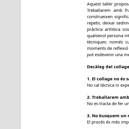
Aquest taller propos
Treballarem amb fra
construeixen signific
repetir, deixar sedi
pràctica artística s
qualsevol persona int
tècniques: només cu
moments de reflexió 
pot esdevenir una met
Decàleg del collage
1. El collage no és
No cal tècnica ni expe
2. Treballarem am
No es tracta de fer u
3. No busquem un r
El procés és més impo