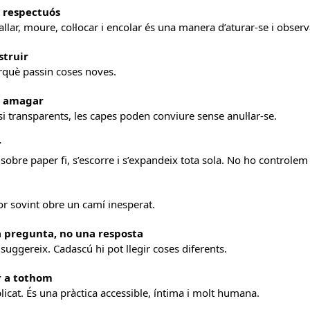
i respectuós
llar, moure, col·locar i encolar és una manera d’aturar-se i observ
struir
perquè passin coses noves.
s amagar
 transparents, les capes poden conviure sense anul·lar-se.
”
sobre paper fi, s’escorre i s’expandeix tota sola. No ho controlem 
or sovint obre un camí inesperat.
a pregunta, no una resposta
 suggereix. Cadascú hi pot llegir coses diferents.
er a tothom
plicat. És una pràctica accessible, íntima i molt humana.