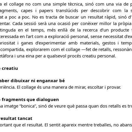
a el collage no com una simple tècnica, sinó com una via de pro
gments, capes i papers translúcids per descobrir com la sup
at a poc a poc. No es tracta de buscar un resultat ràpid, sinó d’
mentar. Cada sessió serà una ocasió per conèixer millor la pròpi
ostinguda en el temps, més enllà de la recerca d’un producte f
eressada en l’art com a exploració personal, sense necessitat d’ex
riositat i ganes d’experimentar amb materials, gestos i temps
compartida, explorarem com el collage —fet de retalls, ressonànc
àfora i una eina per a qualsevol procés creatiu personal.
 creatiu
 saber dibuixar ni enganxar bé
riència. El collage és una manera de mirar, escoltar i provar.
b fragments que dialoguen
na imatge “bonica”, sinó de veure què passa quan dos retalls es t
esultat tancat
rtant que el resultat. El sentit apareix mentre treballes, no abans