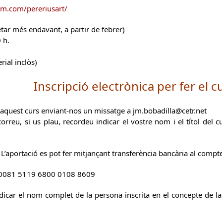
am.com/pereriusart/
tar més endavant, a partir de febrer)
 h.
rial inclòs)
Inscripció electrònica per fer el c
 aquest curs enviant-nos un missatge a jm.bobadilla@cetr.net
rreu, si us plau, recordeu indicar el vostre nom i el títol del c
’aportació es pot fer mitjançant transferència bancària al compt
 0081 5119 6800 0108 8609
icar el nom complet de la persona inscrita en el concepte de la t