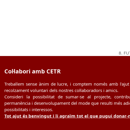
8. FU
next
post:
Col·labori amb CETR
Treballem sense ànim de lucre, i comptem només amb l'ajut 
recolzament voluntari dels nostres col·laboradors i amics.
Consideri la possibilitat de sumar-se al projecte, contrib
permanència i desenvolupament del mode que resulti més adie
possibilitats i interessos.
Tot ajut és benvingut i li agraïm tot el que pugui donar-