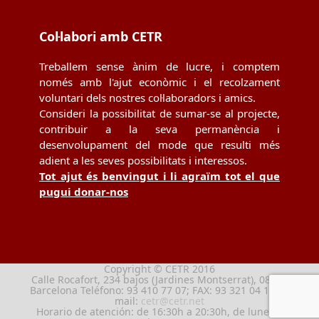
Col·labori amb CETR
Treballem sense ànim de lucre, i comptem
només amb l'ajut econòmic i el recolzament
voluntari dels nostres col·laboradors i amics.
Consideri la possibilitat de sumar-se al projecte,
contribuir a la seva permanència i
desenvolupament del mode que resulti més
adient a les seves possibilitats i interessos.
Tot ajut és benvingut i li agraïm tot el que
pugui donar-nos
Copyright © CETR 2016
Calle Rocafort, 234 bajos (Jardines Montserrat), 08029
Barcelona Teléfono: 93 410 77 07; FAX: 93 321 04 13; e-
mail:
cetr@cetr.net
Horario de atención: de 16:30h a 20:30h, de lunes a