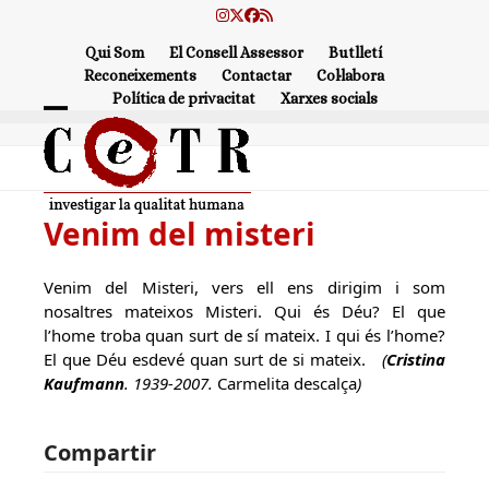
Skip
Instagram
Twitter
Facebook
RSS
to
Qui Som
El Consell Assessor
Butlletí
content
Reconeixements
Contactar
Col·labora
Política de privacitat
Xarxes socials
Open
Close
mobile
mobile
menu
menu
Venim del misteri
Venim del Misteri, vers ell ens dirigim i som
nosaltres mateixos Misteri. Qui és Déu? El que
l’home troba quan surt de sí mateix. I qui és l’home?
El que Déu esdevé quan surt de si mateix.
(
Cristina
Kaufmann
. 1939-2007.
Carmelita descalça
)
Compartir