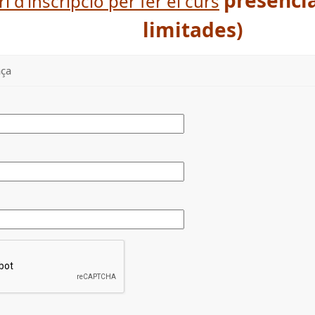
presenci
i d’inscripció per fer el curs
limitades)
aça