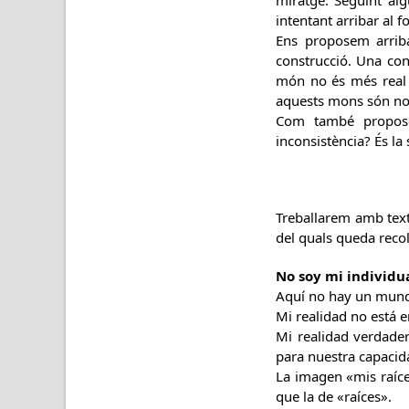
miratge. Seguint al
intentant arribar al 
Ens proposem arrib
construcció. Una con
món no és més real q
aquests mons són no
Com també proposen
inconsistència? És la
Treballarem amb text
del quals queda recol
No soy mi individu
Aquí no hay un mund
Mi realidad no está e
Mi realidad verdader
para nuestra capacid
La imagen «mis raíc
que la de «raíces».