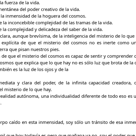
a fuerza de la vida.
entánea del poder creativo de la vida.
 la inmensidad de la hoguera del cosmos.
 la inconcebible complejidad de las tramas de la vida.
e la complejidad y delicadeza del saber de la vida.
clara, aunque brevísima, de la inteligencia del misterio de lo que 
 explícita de que el misterio del cosmos no es inerte como un
erra que pisan nuestros pies.
ra de que el misterio del cosmos es capaz de sentir y comprender
cosmos que explica que lo que hay no es sólo luz que brota de l
bién es la luz de los ojos y de la
ediata y clara del poder, de la infinita capacidad creadora, d
el misterio de lo que hay.
ealidad autónoma, una individualidad diferente de todo eso es 
.
rpo caído en esta inmensidad, soy sólo un tránsito de esa inme
gil que hoy todavía es pero que mañana ya no, soy el poder que r