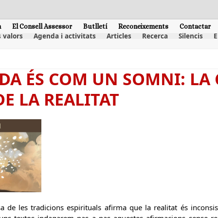
m
El Consell Assessor
Butlletí
Reconeixements
Contactar
 valors
Agenda i activitats
Articles
Recerca
Silencis
E
VIDA ÉS COM UN SOMNI: LA
DE LA REALITAT
sa de les tradicions espirituals afirma que la realitat és incon