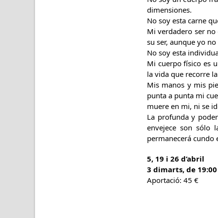
dimensiones.
No soy esta carne que
Mi verdadero ser no 
su ser, aunque yo no 
No soy esta individual
Mi cuerpo físico es u
la vida que recorre l
Mis manos y mis pies
punta a punta mi cue
muere en mi, ni se ide
La profunda y podero
envejece son sólo l
permanecerá cundo es
5, 19 i 26 d’abril
3 dimarts, de 19:00
Aportació: 45 €