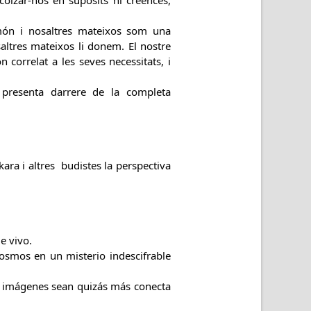
olzar-nos en supòsits ni creences,
món i nosaltres mateixos som una
altres mateixos li donem. El nostre
correlat a les seves necessitats, i
presenta darrere de la completa
ra i altres budistes la perspectiva
e vivo.
cosmos en un misterio indescifrable
s imágenes sean quizás más conecta