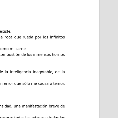
existe.
a roca que rueda por los infinitos
 como mi carne.
a combustión de los inmensos hornos
e la inteligencia inagotable, de la
un error que sólo me causará temor,
nsidad, una manifestación breve de
ecorre todas las edades y todas las