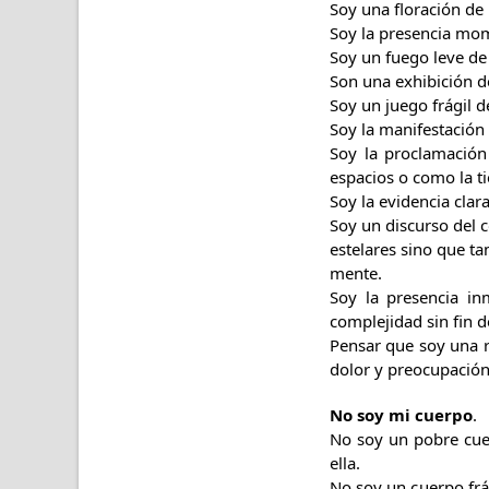
Soy una floración de l
Soy la presencia mom
Soy un fuego leve de
Son una exhibición de
Soy un juego frágil d
Soy la manifestación 
Soy la proclamación
espacios o como la ti
Soy la evidencia cla
Soy un discurso del 
estelares sino que tam
mente.
Soy la presencia inm
complejidad sin fin d
Pensar que soy una r
dolor y preocupación
No soy mi cuerpo
.
No soy un pobre cue
ella.
No soy un cuerpo frá