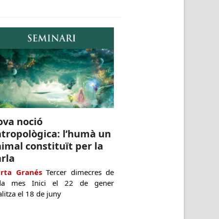
ova noció
tropològica: l’humà un
imal constituït per la
rla
rta Granés
Tercer dimecres de
da mes Inici el 22 de gener
alitza el 18 de juny