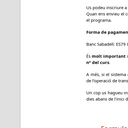
Us podeu inscriure a
Quan ens envieu el co
el programa.
Forma de pagamen
Banc Sabadell: ES79
És
molt important
i
nº del curs
.
A més, si el sistema
de l’operació de tran
Un cop us hagueu insc
dies abans de l’inici 