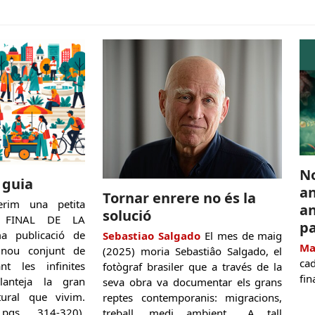
N
l guia
an
Tornar enrere no és la
rim una petita
an
solució
L FINAL DE LA
pa
ma publicació de
Sebastiao Salgado
El mes de maig
Ma
 nou conjunt de
(2025) moria Sebastiâo Salgado, el
ca
ant les infinites
fotògraf brasiler que a través de la
fin
lanteja la gran
seva obra va documentar els grans
tural que vivim.
reptes contemporanis: migracions,
pgs. 314-320).
treball, medi ambient... A tall