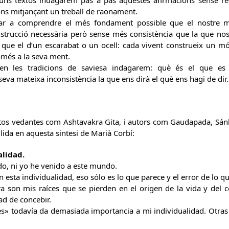
guns textos indagarem pas a pas aquestes afirmacions sense rec
fons mitjançant un treball de raonament.
ar a comprendre el més fondament possible que el nostre 
strucció necessària però sense més consistència que la que nos
ue el d’un escarabat o un ocell: cada vivent construeix un món 
més a la seva ment.
 les tradicions de saviesa indagarem: què és el que es 
 seva mateixa inconsistència la que ens dirà el què ens hagi de dir.
os vedantes com Ashtavakra Gita, i autors com Gaudapada, Sánka
lida en aquesta sintesi de Marià Corbí:
alidad.
o, ni yo he venido a este mundo.
n esta individualidad, eso sólo es lo que parece y el error de lo qu
a son mis raíces que se pierden en el origen de la vida y del 
ad de concebir.
es» todavía da demasiada importancia a mi individualidad. Otra