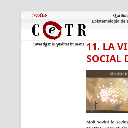
Skip
to
content
Qui So
Instagram
Twitter
Facebook
RSS
Epistemologia dels
11. LA 
SOCIAL 
Molt sovint la savie