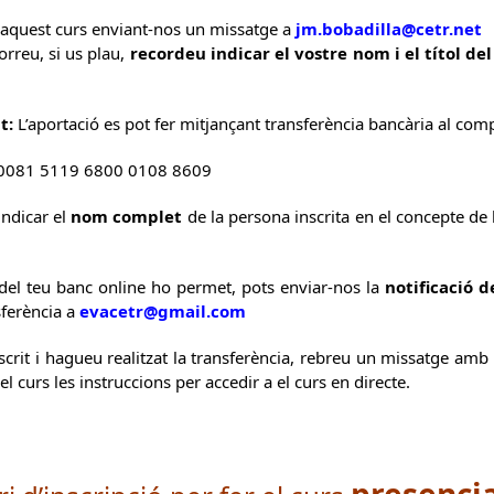
 aquest curs enviant-nos un missatge a
jm.bobadilla@cetr.net
rreu, si us plau,
recordeu indicar el vostre nom i el títol del
t:
L’aportació es pot fer mitjançant transferència bancària al com
 0081 5119 6800 0108 8609
ndicar el
nom complet
de la persona inscrita en el concepte de 
 del teu banc online ho permet, pots enviar-nos la
notificació d
sferència a
evacetr@gmail.com
rit i hagueu realitzat la transferència, rebreu un missatge amb l
del curs les instruccions per accedir a el curs en directe.