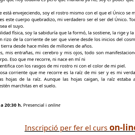
 está envejeciendo, soy el rostro mismo con el que el Único se m
es este cuerpo quebradizo, mi verdadero ser el ser del Único. To
sea el suyo.
idad física, soy la sabiduría que la formó, la sostiene, la rige y la 
n rizo de la corriente de ser que viene desde los inicios del co
a tierra desde hace miles de millones de años.
, mis entrañas, mi cerebro y mis ojos, todo son manifestacione
rpo. Eso que me recorre, ni nace en mí ni
ntifica con los rasgos de mi rostro ni con el color de mi piel.
sa corriente que me recorre es la raíz de mi ser y es mi verda
as hojas de la raíz. Aunque las hojas caigan, la raíz estaba
tén marchitas en el suelo.
 a 20:30 h.
Presencial i
online
on-lin
Inscripció per fer el curs