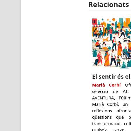
Relacionats
El sentir és e
Marià Corbí
Ofe
selecció de A
AVENTURA, l´últi
Marià Corbí, un
reflexions afront
qüestions que p
transformació cul
(Bubok, 2026. 