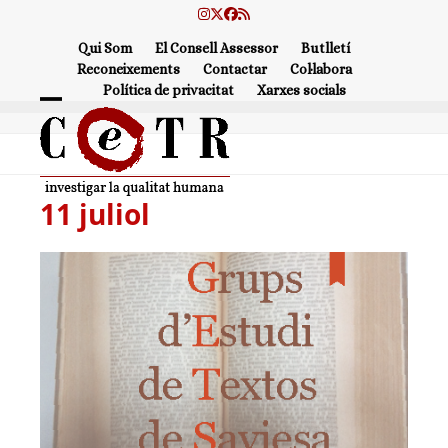
Skip
Instagram
Twitter
Facebook
RSS
to
Qui Som
El Consell Assessor
Butlletí
content
Reconeixements
Contactar
Col·labora
Política de privacitat
Xarxes socials
Open
Close
mobile
mobile
menu
menu
11 juliol