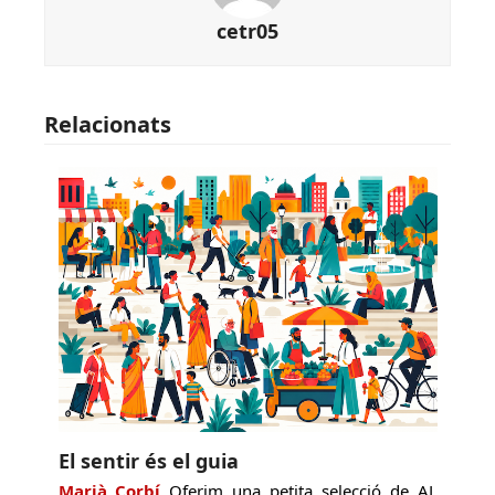
cetr05
Relacionats
El sentir és el guia
Marià Corbí
Oferim una petita selecció de AL