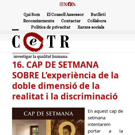
Skip
Instagram
Twitter
Facebook
RSS
to
Qui Som
El Consell Assessor
Butlletí
content
Reconeixements
Contactar
Col·labora
Política de privacitat
Xarxes socials
Open
Close
mobile
mobile
menu
menu
16. CAP DE SETMANA
SOBRE L’experiència de la
doble dimensió de la
realitat i la discriminació
En aquest cap de
setmana
intentarem
portar a la