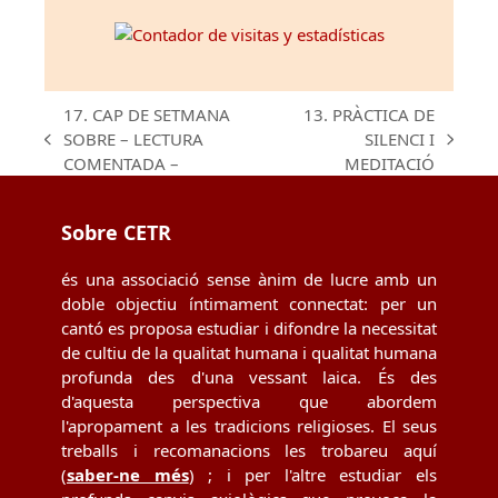
17. CAP DE SETMANA
13. PRÀCTICA DE
SOBRE – LECTURA
SILENCI I
previous
next
COMENTADA –
MEDITACIÓ
post:
post:
Sobre CETR
és una associació sense ànim de lucre amb un
doble objectiu íntimament connectat: per un
cantó es proposa estudiar i difondre la necessitat
de cultiu de la qualitat humana i qualitat humana
profunda des d'una vessant laica. És des
d'aquesta perspectiva que abordem
l'apropament a les tradicions religioses. El seus
treballs i recomanacions les trobareu aquí
(
saber-ne més
) ; i per l'altre estudiar els