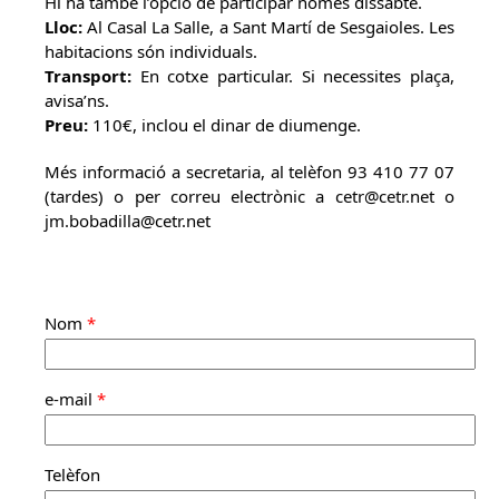
Hi ha també l’opció de participar només dissabte.
Lloc:
Al Casal La Salle, a Sant Martí de Sesgaioles. Les
habitacions són individuals.
Transport:
En cotxe particular. Si necessites plaça,
avisa’ns.
Preu:
110€, inclou el dinar de diumenge.
Més informació a secretaria, al telèfon 93 410 77 07
(tardes) o per correu electrònic a cetr@cetr.net o
jm.bobadilla@cetr.net
Nom
*
e-mail
*
Telèfon