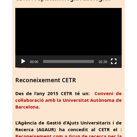
Reproductor
de
vídeo
00:00
02:28
Reconeixement CETR
Des de l’any 2015 CETR té un:
Conveni de
col·laboració amb la Universitat Autònoma de
Barcelona.
L’Agència de Gestió d’Ajuts Universitaris i de
Recerca (AGAUR) ha concedit al CETR el :
Reconeixement com a Grup de recerca per la