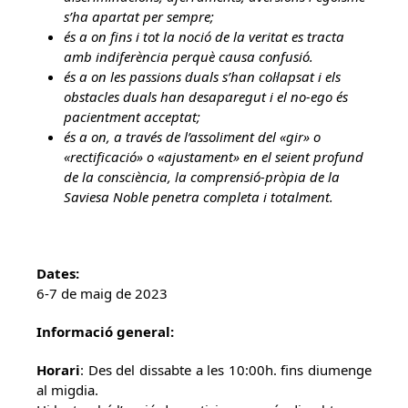
s’ha apartat per sempre;
és a on fins i tot la noció de la veritat es tracta
amb indiferència perquè causa confusió.
és a on les passions duals s’han col·lapsat i els
obstacles duals han desaparegut i el no-ego és
pacientment acceptat;
és a on, a través de l’assoliment del «gir» o
«rectificació» o «ajustament» en el seient profund
de la consciència, la comprensió-pròpia de la
Saviesa Noble penetra completa i totalment.
Dates:
6-7 de maig de 2023
Informació general:
Horari
: Des del dissabte a les 10:00h. fins diumenge
al migdia.