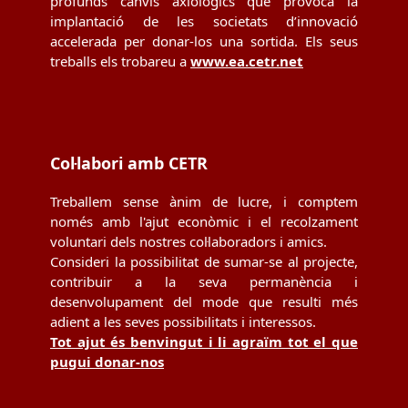
profunds canvis axiològics que provoca la
implantació de les societats d’innovació
accelerada per donar-los una sortida. Els seus
treballs els trobareu a
www.ea.cetr.net
Col·labori amb CETR
Treballem sense ànim de lucre, i comptem
només amb l'ajut econòmic i el recolzament
voluntari dels nostres col·laboradors i amics.
Consideri la possibilitat de sumar-se al projecte,
contribuir a la seva permanència i
desenvolupament del mode que resulti més
adient a les seves possibilitats i interessos.
Tot ajut és benvingut i li agraïm tot el que
pugui donar-nos