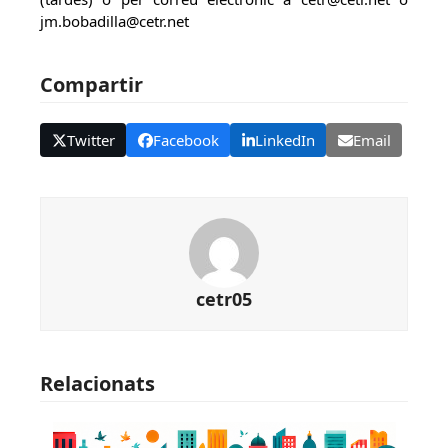
jm.bobadilla@cetr.net
Compartir
Twitter
Facebook
LinkedIn
Email
cetr05
Relacionats