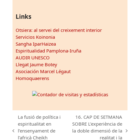
Links
Otsiera: al servei del creixement interior
Servicios Koinonia
Sangha IparHaizea
Espiritualidad Pamplona-Iruña
AUDIR UNESCO
Llegat Jaume Botey
Asociación Marcel Légaut
Homoquaerens
La fusió de política i
16. CAP DE SETMANA
espiritualitat en
SOBRE L’experiència de
l’ensenyament de
la doble dimensió de la
previous
next
l’africà Cheikh
realitat i la