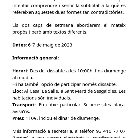
intentar comprendre i sentir la subtilitat a la què es
refereixen aquestes dues formes tan contradictòries.
Els dos caps de setmana abordarem el mateix
propòsit però amb textos diferents.
Dates:
6-7 de maig de 2023
Informació general:
Horari
: Des del dissabte a les 10:00h. fins diumenge
al migdia.
Hi ha també l’opció de participar només dissabte.
Lloc:
Al Casal La Salle, a Sant Martí de Sesgaioles. Les
habitacions són individuals.
Transport:
En cotxe particular. Si necessites plaça,
avisa’ns.
Preu:
110€, inclou el dinar de diumenge.
Més informació a secretaria, al telèfon 93 410 77 07
(tardes) o per correu electrònic a cetr@cetr.net o