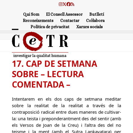
Skip
Instagram
Twitter
Facebook
RSS
to
Qui Som
El Consell Assessor
Butlletí
content
Reconeixements
Contactar
Col·labora
Política de privacitat
Xarxes socials
Open
Close
mobile
mobile
menu
menu
17. CAP DE SETMANA
SOBRE – LECTURA
COMENTADA –
Intentarem en els dos caps de setmana meditar
sobre la realitat de la realitat a través de la
contraposició radical entre dues maneres de cultivar-
la: una teista i preponderantment des del sentir (amb
els Versos de Joan de la Creu) i l’altra des del no
teisme i la ment (amb el Sutra Lankavatara) per