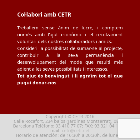
Col·labori amb CETR
Treballem sense ànim de lucre, i comptem
només amb l'ajut econòmic i el recolzament
voluntari dels nostres col·laboradors i amics.
Consideri la possibilitat de sumar-se al projecte,
contribuir a la seva permanència i
desenvolupament del mode que resulti més
adient a les seves possibilitats i interessos.
Tot ajut és benvingut i li agraïm tot el que
pugui donar-nos
Copyright © CETR 2016
Calle Rocafort, 234 bajos (Jardines Montserrat), 08029
Barcelona Teléfono: 93 410 77 07; FAX: 93 321 04 13; e-
mail:
cetr@cetr.net
Horario de atención: de 16:30h a 20:30h, de lunes a
viernes