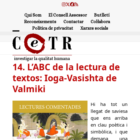
Skip
Instagram
Twitter
Facebook
RSS
to
Qui Som
El Consell Assessor
Butlletí
content
Reconeixements
Contactar
Col·labora
Política de privacitat
Xarxes socials
Open
Close
mobile
mobile
menu
menu
14. L’ABC de la lectura de
textos: Ioga-Vasishta de
Valmiki
Hi ha tot un
llegat de saviesa
que ens arriba
en clau poètica i
simbòlica, i que
demana una