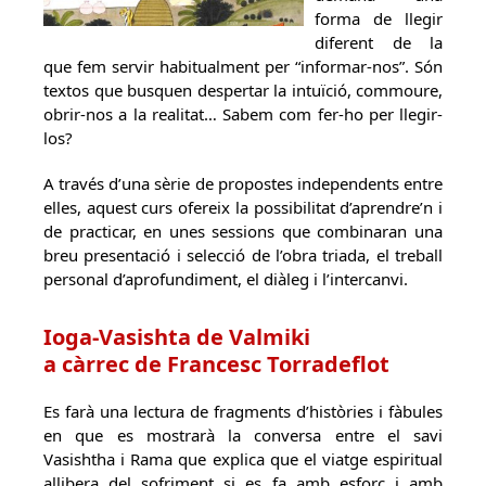
forma de llegir
diferent de la
que fem servir habitualment per “informar-nos”. Són
textos que busquen despertar la intuïció, commoure,
obrir-nos a la realitat… Sabem com fer-ho per llegir-
los?
A través d’una sèrie de propostes independents entre
elles, aquest curs ofereix la possibilitat d’aprendre’n i
de practicar, en unes sessions que combinaran una
breu presentació i selecció de l’obra triada, el treball
personal d’aprofundiment, el diàleg i l’intercanvi.
Ioga-Vasishta de Valmiki
a càrrec de Francesc Torradeflot
Es farà una lectura de fragments d’històries i fàbules
en que es mostrarà la conversa entre el savi
Vasishtha i Rama que explica que el viatge espiritual
allibera del sofriment si es fa amb esforç i amb