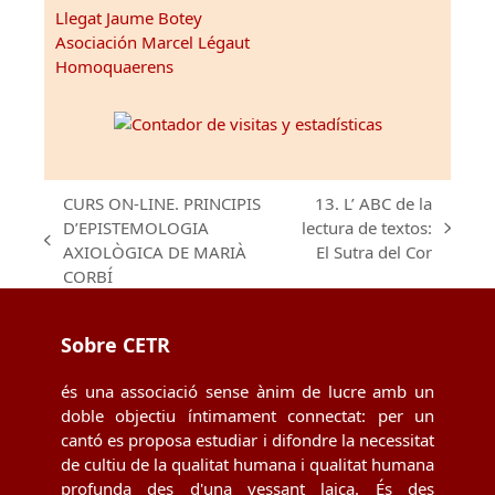
Llegat Jaume Botey
Asociación Marcel Légaut
Homoquaerens
CURS ON-LINE. PRINCIPIS
13. L’ ABC de la
D’EPISTEMOLOGIA
lectura de textos:
next
previous
AXIOLÒGICA DE MARIÀ
El Sutra del Cor
post:
post:
CORBÍ
Sobre CETR
és una associació sense ànim de lucre amb un
doble objectiu íntimament connectat: per un
cantó es proposa estudiar i difondre la necessitat
de cultiu de la qualitat humana i qualitat humana
profunda des d'una vessant laica. És des