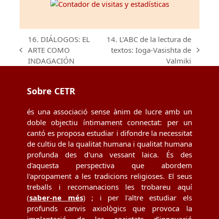
16. DIÁLOGOS: EL
14. L’ABC de la lectura de
ARTE COMO
textos: Ioga-Vasishta de
previous
next
INDAGACIÓN
Valmiki
post:
post:
Sobre CETR
és una associació sense ànim de lucre amb un
doble objectiu íntimament connectat: per un
cantó es proposa estudiar i difondre la necessitat
de cultiu de la qualitat humana i qualitat humana
profunda des d'una vessant laica. És des
d'aquesta perspectiva que abordem
l'apropament a les tradicions religioses. El seus
treballs i recomanacions les trobareu aquí
(
saber-ne més
) ; i per l'altre estudiar els
profunds canvis axiològics que provoca la