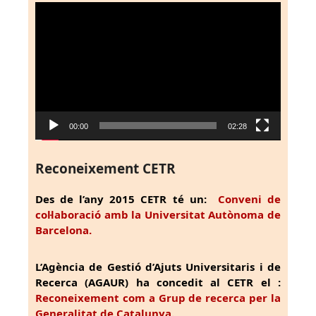
Reproductor
de
vídeo
00:00
02:28
Reconeixement CETR
Des de l’any 2015 CETR té un:
Conveni de
col·laboració amb la Universitat Autònoma de
Barcelona.
L’Agència de Gestió d’Ajuts Universitaris i de
Recerca (AGAUR) ha concedit al CETR el :
Reconeixement com a Grup de recerca per la
Generalitat de Catalunya.