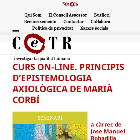
Skip
Instagram
Twitter
Facebook
RSS
to
Qui Som
El Consell Assessor
Butlletí
content
Reconeixements
Contactar
Col·labora
Política de privacitat
Xarxes socials
Open
Close
mobile
mobile
menu
menu
CURS ON-LINE. PRINCIPIS
D’EPISTEMOLOGIA
AXIOLÒGICA DE MARIÀ
CORBÍ
a càrrec de
Jose Manuel
Bobadilla