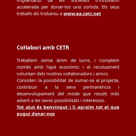
implantació de les societats d’innovació
accelerada per donar-los una sortida. Els seus
treballs els trobareu a
www.ea.cetr.net
Col·labori amb CETR
Treballem sense ànim de lucre, i comptem
només amb l'ajut econòmic i el recolzament
voluntari dels nostres col·laboradors i amics.
Consideri la possibilitat de sumar-se al projecte,
contribuir a la seva permanència i
desenvolupament del mode que resulti més
adient a les seves possibilitats i interessos.
Tot ajut és benvingut i li agraïm tot el que
pugui donar-nos