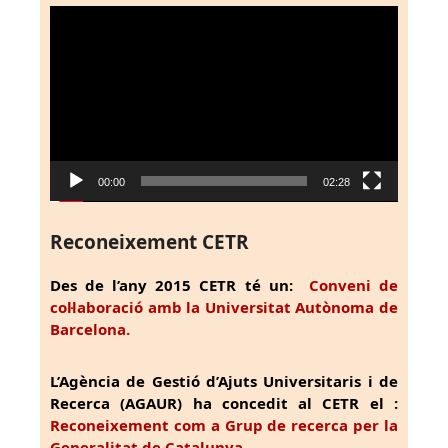
Reproductor
de
vídeo
00:00
02:28
Reconeixement CETR
Des de l’any 2015 CETR té un:
Conveni de
col·laboració amb la Universitat Autònoma de
Barcelona.
L’Agència de Gestió d’Ajuts Universitaris i de
Recerca (AGAUR) ha concedit al CETR el :
Reconeixement com a Grup de recerca per la
Generalitat de Catalunya.