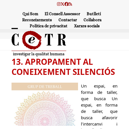
Skip
Instagram
Twitter
Facebook
RSS
to
Qui Som
El Consell Assessor
Butlletí
content
Reconeixements
Contactar
Col·labora
Política de privacitat
Xarxes socials
Open
Close
mobile
mobile
menu
menu
13. APROPAMENT AL
CONEIXEMENT SILENCIÓS
Un espai, en
forma de taller,
que busca Un
espai, en forma
de taller, que
busca afavorir
l’intercanvi i