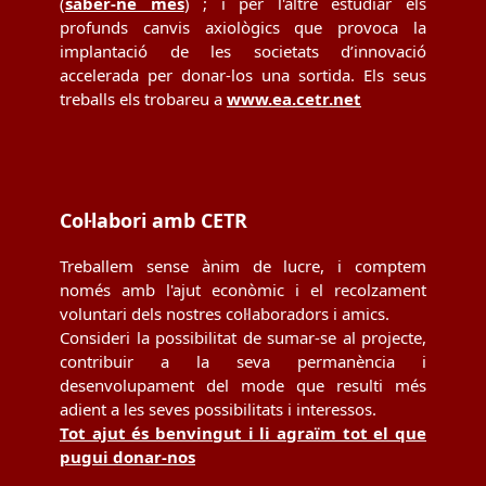
(
saber-ne més
) ; i per l'altre estudiar els
profunds canvis axiològics que provoca la
implantació de les societats d’innovació
accelerada per donar-los una sortida. Els seus
treballs els trobareu a
www.ea.cetr.net
Col·labori amb CETR
Treballem sense ànim de lucre, i comptem
només amb l'ajut econòmic i el recolzament
voluntari dels nostres col·laboradors i amics.
Consideri la possibilitat de sumar-se al projecte,
contribuir a la seva permanència i
desenvolupament del mode que resulti més
adient a les seves possibilitats i interessos.
Tot ajut és benvingut i li agraïm tot el que
pugui donar-nos