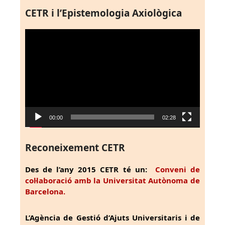
CETR i l’Epistemologia Axiològica
Reproductor
de
vídeo
00:00
02:28
Reconeixement CETR
Des de l’any 2015 CETR té un:
Conveni de
col·laboració amb la Universitat Autònoma de
Barcelona.
L’Agència de Gestió d’Ajuts Universitaris i de