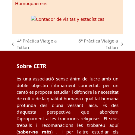
Homoquaerens
4ª Pràctica Viatge a
6ª Pràctica Viatge a
previous
next
Ixtlan
Ixtlan
post:
post:
Sobre CETR
és una associació sense ànim de lucre amb un
doble objectiu íntimament connectat: per un
cantó es proposa estudiar i difondre la necessitat
de cultiu de la qualitat humana i qualitat humana
profunda des d'una vessant laica. És des
d'aquesta perspectiva que abordem
l'apropament a les tradicions religioses. El seus
treballs i recomanacions les trobareu aquí
(
saber-ne més
) ; i per l'altre estudiar els