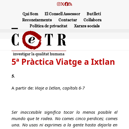
Skip
Instagram
Twitter
Facebook
RSS
to
Qui Som
El Consell Assessor
Butlletí
content
Reconeixements
Contactar
Col·labora
Política de privacitat
Xarxes socials
Open
Close
mobile
mobile
menu
menu
5ª Pràctica Viatge a Ixtlan
5.
A partir de:
Viaje a Ixtlan, capítols 6-7
Ser inaccesible significa tocar lo menos posible el
mundo que te rodea. No comes cinco perdices; comes
una. No usas ni exprimes a la gente hasta dejarla en