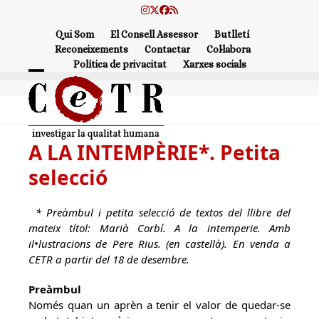
Skip
Instagram
Twitter
Facebook
RSS
to
Qui Som
El Consell Assessor
Butlletí
content
Reconeixements
Contactar
Col·labora
Política de privacitat
Xarxes socials
Open
Close
mobile
mobile
menu
menu
A LA INTEMPÈRIE*. Petita
selecció
* Preàmbul i petita selecció de textos del llibre del
mateix títol: Marià Corbí. A la intemperie. Amb
il•lustracions de Pere Rius. (en castellà). En venda a
CETR a partir del 18 de desembre.
Preàmbul
Només quan un aprèn a tenir el valor de quedar-se