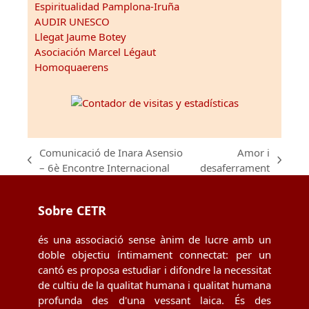
Espiritualidad Pamplona-Iruña
AUDIR UNESCO
Llegat Jaume Botey
Asociación Marcel Légaut
Homoquaerens
Comunicació de Inara Asensio
Amor i
previous
next
– 6è Encontre Internacional
desaferrament
post:
post:
Sobre CETR
és una associació sense ànim de lucre amb un
doble objectiu íntimament connectat: per un
cantó es proposa estudiar i difondre la necessitat
de cultiu de la qualitat humana i qualitat humana
profunda des d'una vessant laica. És des