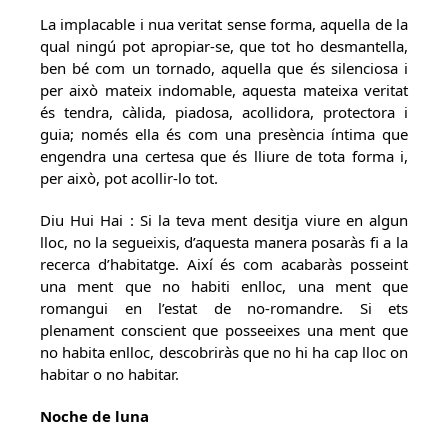
La implacable i nua veritat sense forma, aquella de la
qual ningú pot apropiar-se, que tot ho desmantella,
ben bé com un tornado, aquella que és silenciosa i
per això mateix indomable, aquesta mateixa veritat
és tendra, càlida, piadosa, acollidora, protectora i
guia; només ella és com una presència íntima que
engendra una certesa que és lliure de tota forma i,
per això, pot acollir-lo tot.
Diu Hui Hai : Si la teva ment desitja viure en algun
lloc, no la segueixis, d’aquesta manera posaràs fi a la
recerca d’habitatge. Així és com acabaràs posseint
una ment que no habiti enlloc, una ment que
romangui en l’estat de no-romandre. Si ets
plenament conscient que posseeixes una ment que
no habita enlloc, descobriràs que no hi ha cap lloc on
habitar o no habitar.
Noche de luna