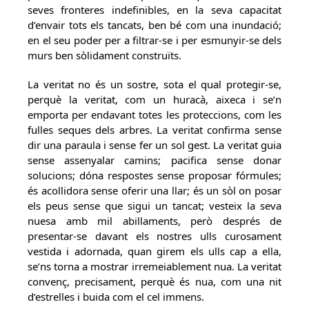
seves fronteres indefinibles, en la seva capacitat
d’envair tots els tancats, ben bé com una inundació;
en el seu poder per a filtrar-se i per esmunyir-se dels
murs ben sòlidament construïts.
La veritat no és un sostre, sota el qual protegir-se,
perquè la veritat, com un huracà, aixeca i se’n
emporta per endavant totes les proteccions, com les
fulles seques dels arbres. La veritat confirma sense
dir una paraula i sense fer un sol gest. La veritat guia
sense assenyalar camins; pacifica sense donar
solucions; dóna respostes sense proposar fórmules;
és acollidora sense oferir una llar; és un sòl on posar
els peus sense que sigui un tancat; vesteix la seva
nuesa amb mil abillaments, però després de
presentar-se davant els nostres ulls curosament
vestida i adornada, quan girem els ulls cap a ella,
se’ns torna a mostrar irremeiablement nua. La veritat
convenç, precisament, perquè és nua, com una nit
d’estrelles i buida com el cel immens.