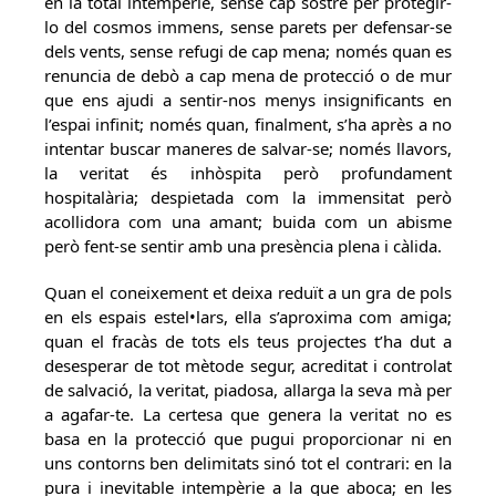
en la total intempèrie, sense cap sostre per protegir-
lo del cosmos immens, sense parets per defensar-se
dels vents, sense refugi de cap mena; només quan es
renuncia de debò a cap mena de protecció o de mur
que ens ajudi a sentir-nos menys insignificants en
l’espai infinit; només quan, finalment, s’ha après a no
intentar buscar maneres de salvar-se; només llavors,
la veritat és inhòspita però profundament
hospitalària; despietada com la immensitat però
acollidora com una amant; buida com un abisme
però fent-se sentir amb una presència plena i càlida.
Quan el coneixement et deixa reduït a un gra de pols
en els espais estel•lars, ella s’aproxima com amiga;
quan el fracàs de tots els teus projectes t’ha dut a
desesperar de tot mètode segur, acreditat i controlat
de salvació, la veritat, piadosa, allarga la seva mà per
a agafar-te. La certesa que genera la veritat no es
basa en la protecció que pugui proporcionar ni en
uns contorns ben delimitats sinó tot el contrari: en la
pura i inevitable intempèrie a la que aboca; en les