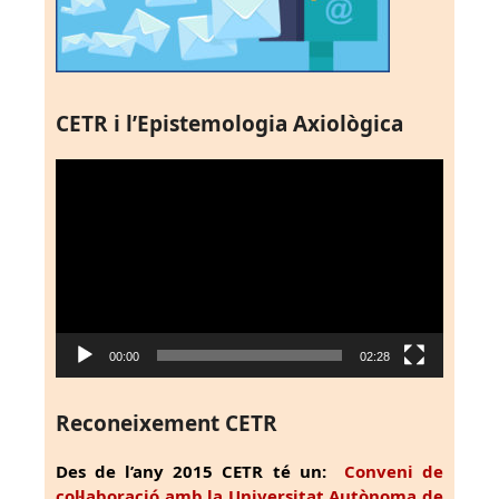
CETR i l’Epistemologia Axiològica
Reproductor
de
vídeo
00:00
02:28
Reconeixement CETR
Des de l’any 2015 CETR té un:
Conveni de
col·laboració amb la Universitat Autònoma de