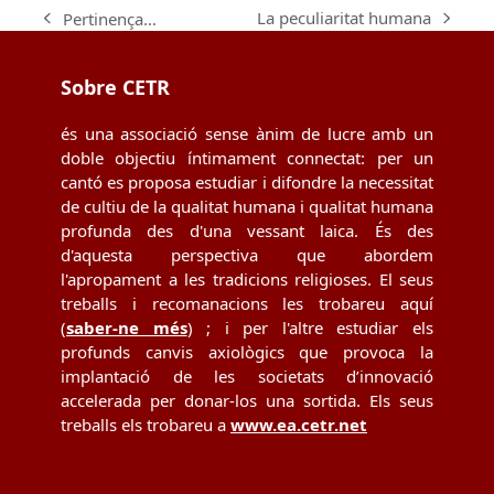
La peculiaritat humana
Pertinença…
next
previous
post:
post:
Sobre CETR
és una associació sense ànim de lucre amb un
doble objectiu íntimament connectat: per un
cantó es proposa estudiar i difondre la necessitat
de cultiu de la qualitat humana i qualitat humana
profunda des d'una vessant laica. És des
d'aquesta perspectiva que abordem
l'apropament a les tradicions religioses. El seus
treballs i recomanacions les trobareu aquí
(
saber-ne més
) ; i per l'altre estudiar els
profunds canvis axiològics que provoca la
implantació de les societats d’innovació
accelerada per donar-los una sortida. Els seus
treballs els trobareu a
www.ea.cetr.net