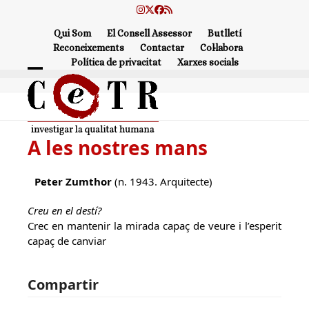
Skip
Instagram
Twitter
Facebook
RSS
to
Qui Som
El Consell Assessor
Butlletí
content
Reconeixements
Contactar
Col·labora
Política de privacitat
Xarxes socials
Open
Close
mobile
mobile
menu
menu
A les nostres mans
Peter Zumthor
(n. 1943. Arquitecte)
Creu en el destí?
Crec en mantenir la mirada capaç de veure i l’esperit
capaç de canviar
Compartir