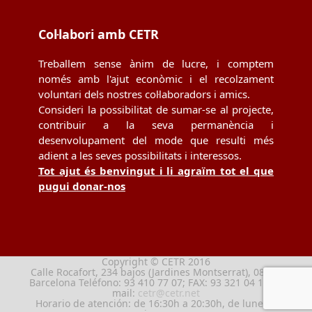
Col·labori amb CETR
Treballem sense ànim de lucre, i comptem
només amb l'ajut econòmic i el recolzament
voluntari dels nostres col·laboradors i amics.
Consideri la possibilitat de sumar-se al projecte,
contribuir a la seva permanència i
desenvolupament del mode que resulti més
adient a les seves possibilitats i interessos.
Tot ajut és benvingut i li agraïm tot el que
pugui donar-nos
Copyright © CETR 2016
Calle Rocafort, 234 bajos (Jardines Montserrat), 08029
Barcelona Teléfono: 93 410 77 07; FAX: 93 321 04 13; e-
mail:
cetr@cetr.net
Horario de atención: de 16:30h a 20:30h, de lunes a