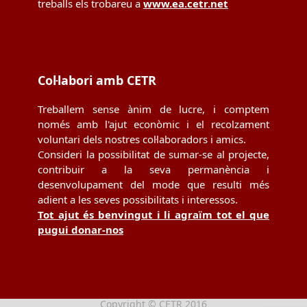
treballs els trobareu a
www.ea.cetr.net
Col·labori amb CETR
Treballem sense ànim de lucre, i comptem
només amb l'ajut econòmic i el recolzament
voluntari dels nostres col·laboradors i amics.
Consideri la possibilitat de sumar-se al projecte,
contribuir a la seva permanència i
desenvolupament del mode que resulti més
adient a les seves possibilitats i interessos.
Tot ajut és benvingut i li agraïm tot el que
pugui donar-nos
Copyright © CETR 2016