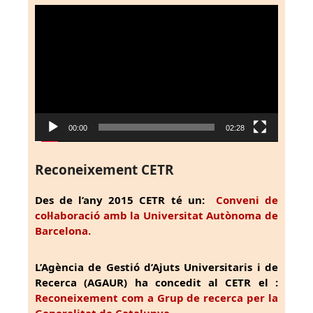
Reproductor
de
vídeo
00:00
02:28
Reconeixement CETR
Des de l’any 2015 CETR té un:
Conveni de
col·laboració amb la Universitat Autònoma de
Barcelona.
L’Agència de Gestió d’Ajuts Universitaris i de
Recerca (AGAUR) ha concedit al CETR el :
Reconeixement com a Grup de recerca per la