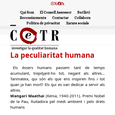
Skip
Instagram
Twitter
Facebook
RSS
to
Qui Som
El Consell Assessor
Butlletí
content
Reconeixements
Contactar
Col·labora
Política de privacitat
Xarxes socials
Open
Close
mobile
mobile
menu
menu
La peculiaritat humana
Els éssers humans passem tant de temps
acumulant, trepitjant-ho tot, negant als altres…
Tanmateix, qui són els que ens inspiren fins i tot
quan ja han mort? Els qui es van dedicar a servir als
altres.
Wangari Maathai
(Kenia, 1940-2011). Premi Nobel
de la Pau, lluitadora pel medi ambient i pels drets
humans