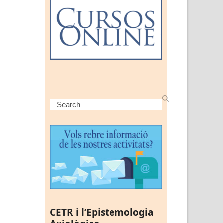
Search
CETR i l’Epistemologia