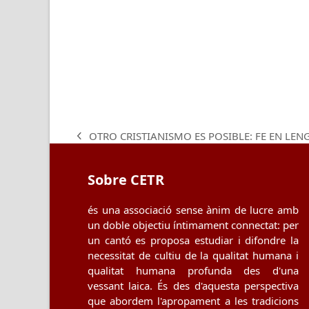
OTRO CRISTIANISMO ES POSIBLE: FE EN LE
previous
post:
Sobre CETR
és una associació sense ànim de lucre amb
un doble objectiu íntimament connectat: per
un cantó es proposa estudiar i difondre la
necessitat de cultiu de la qualitat humana i
qualitat humana profunda des d'una
vessant laica. És des d'aquesta perspectiva
que abordem l'apropament a les tradicions