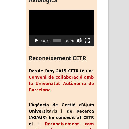
Axiològica
Reproductor
de
vídeo
00:00
02:28
Reconeixement CETR
Des de l’any 2015 CETR té un:
Conveni de col·laboració amb
la Universitat Autònoma de
Barcelona.
L’Agència de Gestió d’Ajuts
Universitaris i de Recerca
(AGAUR) ha concedit al CETR
el :
Reconeixement com