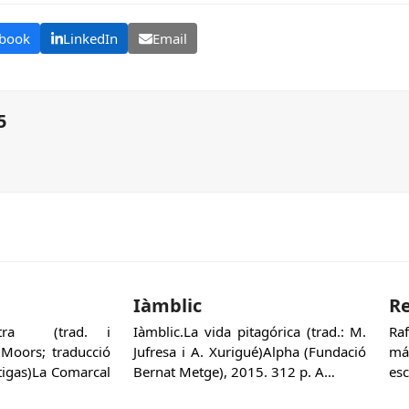
book
LinkedIn
Email
5
Iàmblic
Re
Sutra (trad. i
Iàmblic.La vida pitagórica (trad.: M.
Ra
 Moors; traducció
Jufresa i A. Xurigué)Alpha (Fundació
má
rtigas)La Comarcal
Bernat Metge), 2015. 312 p. A…
esc