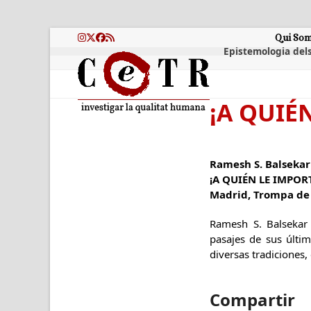
Skip
to
content
Qui So
Instagram
Twitter
Facebook
RSS
Epistemologia dels
¡A QUIÉ
Ramesh S. Balsekar
¡A QUIÉN LE IMPOR
Madrid, Trompa de 
Ramesh S. Balsekar
pasajes de sus últim
diversas tradiciones,
Compartir