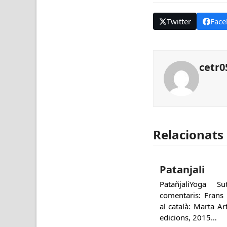
Twitter
Face
cetr0
Relacionats
Patanjali
PatañjaliYoga 
comentaris: Frans
al català: Marta A
edicions, 2015…