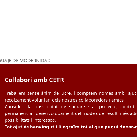
NGUAJE DE MODERNIDAD
Col·labori amb CETR
Treballem sense ànim de lucre, i comptem només amb l'ajut 
recolzament voluntari dels nostres col·laboradors i amics.
Consideri la possibilitat de sumar-se al projecte, contrib
permanència i desenvolupament del mode que resulti més adie
possibilitats i interessos.
Tot ajut és benvingut i li agraïm tot el que pugui donar-