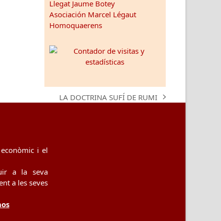
Llegat Jaume Botey
Asociación Marcel Légaut
Homoquaerens
LA DOCTRINA SUFÍ DE RUMI
next
post:
econòmic i el
uir a la seva
nt a les seves
nos