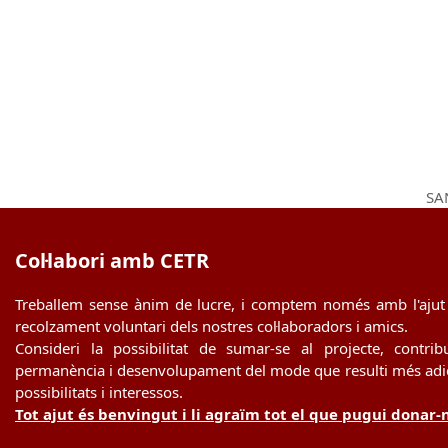
SA
nex
pos
Col·labori amb CETR
Treballem sense ànim de lucre, i comptem només amb l'ajut 
recolzament voluntari dels nostres col·laboradors i amics.
Consideri la possibilitat de sumar-se al projecte, contrib
permanència i desenvolupament del mode que resulti més adie
possibilitats i interessos.
Tot ajut és benvingut i li agraïm tot el que pugui donar-