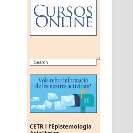
Search
CETR i l’Epistemologia