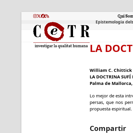
Skip
to
content
Qui So
Instagram
Twitter
Facebook
RSS
Epistemologia dels
LA DOCT
William C. Chittick
LA DOCTRINA SUFÍ
Palma de Mallorca, J
Lo mejor de esta intr
persas, que nos per
propuesta espiritual.
Compartir