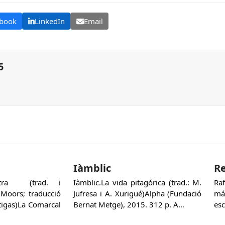
book
LinkedIn
Email
5
Iàmblic
Re
Sutra (trad. i
Iàmblic.La vida pitagórica (trad.: M.
Ra
 Moors; traducció
Jufresa i A. Xurigué)Alpha (Fundació
má
rtigas)La Comarcal
Bernat Metge), 2015. 312 p. A…
esc