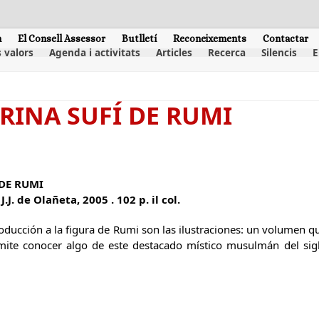
m
El Consell Assessor
Butlletí
Reconeixements
Contactar
 valors
Agenda i activitats
Articles
Recerca
Silencis
E
RINA SUFÍ DE RUMI
 DE RUMI
.J. de Olañeta, 2005 . 102 p. il col.
oducción a la figura de Rumi son las ilustraciones: un volumen q
mite conocer algo de este destacado místico musulmán del sigl