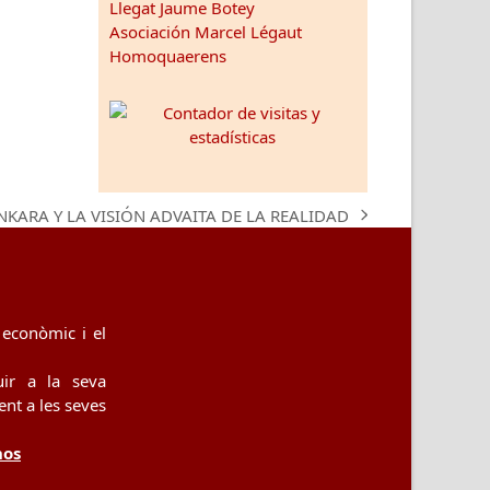
Llegat Jaume Botey
Asociación Marcel Légaut
Homoquaerens
NKARA Y LA VISIÓN ADVAITA DE LA REALIDAD
t
t:
econòmic i el
uir a la seva
nt a les seves
nos