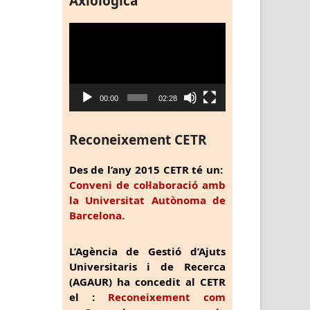
Axiològica
Reproductor
de
vídeo
00:00
02:28
Reconeixement CETR
Des de l’any 2015 CETR té un:
Conveni de col·laboració amb
la Universitat Autònoma de
Barcelona.
L’Agència de Gestió d’Ajuts
Universitaris i de Recerca
(AGAUR) ha concedit al CETR
el :
Reconeixement com