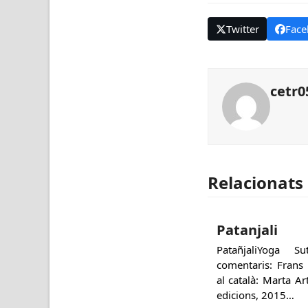
Twitter
Face
cetr0
Relacionats
Patanjali
PatañjaliYoga 
comentaris: Frans
al català: Marta A
edicions, 2015…