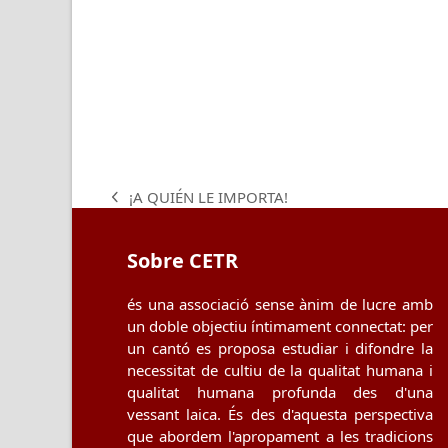
¡A QUIÉN LE IMPORTA!
previous
post:
Sobre CETR
és una associació sense ànim de lucre amb
un doble objectiu íntimament connectat: per
un cantó es proposa estudiar i difondre la
necessitat de cultiu de la qualitat humana i
qualitat humana profunda des d'una
vessant laica. És des d'aquesta perspectiva
que abordem l'apropament a les tradicions