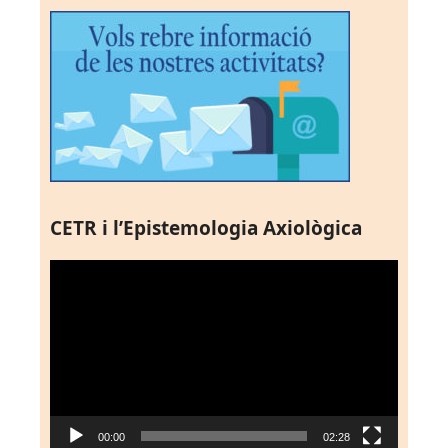
CETR i l’Epistemologia Axiològica
Reproductor
de
vídeo
00:00
02:28