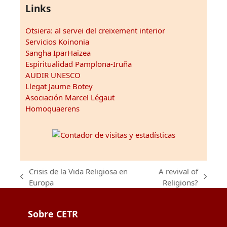
Links
Otsiera: al servei del creixement interior
Servicios Koinonia
Sangha IparHaizea
Espiritualidad Pamplona-Iruña
AUDIR UNESCO
Llegat Jaume Botey
Asociación Marcel Légaut
Homoquaerens
Crisis de la Vida Religiosa en
A revival of
previous
next
Europa
Religions?
post:
post:
Sobre CETR