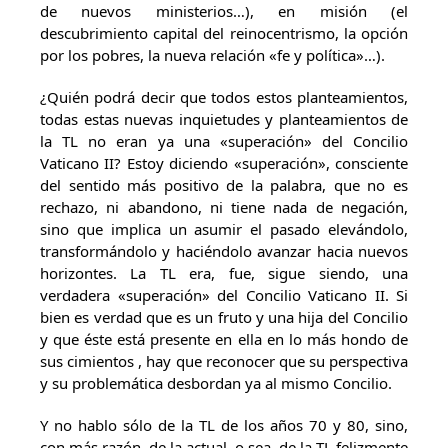
de nuevos ministerios…), en misión (el
descubrimiento capital del reinocentrismo, la opción
por los pobres, la nueva relación «fe y política»…).
¿Quién podrá decir que todos estos planteamientos,
todas estas nuevas inquietudes y planteamientos de
la TL no eran ya una «superación» del Concilio
Vaticano II? Estoy diciendo «superación», consciente
del sentido más positivo de la palabra, que no es
rechazo, ni abandono, ni tiene nada de negación,
sino que implica un asumir el pasado elevándolo,
transformándolo y haciéndolo avanzar hacia nuevos
horizontes. La TL era, fue, sigue siendo, una
verdadera «superación» del Concilio Vaticano II. Si
bien es verdad que es un fruto y una hija del Concilio
y que éste está presente en ella en lo más hondo de
sus cimientos , hay que reconocer que su perspectiva
y su problemática desbordan ya al mismo Concilio.
Y no hablo sólo de la TL de los años 70 y 80, sino,
con más razón, de la actual, o sea, de la TL felizmente