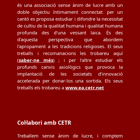
és una associació sense ànim de lucre amb un
doble objectiu íntimament connectat: per un
cantó es proposa estudiar i difondre la necessitat
de cultiu de la qualitat humana i qualitat humana
profunda des d'una vessant laica. És des
d'aquesta perspectiva que abordem
l'apropament a les tradicions religioses. El seus
treballs i recomanacions les trobareu aquí
(
saber-ne més
) ; i per l'altre estudiar els
profunds canvis axiològics que provoca la
implantació de les societats d’innovació
accelerada per donar-los una sortida. Els seus
treballs els trobareu a
www.ea.cetr.net
Col·labori amb CETR
Treballem sense ànim de lucre, i comptem