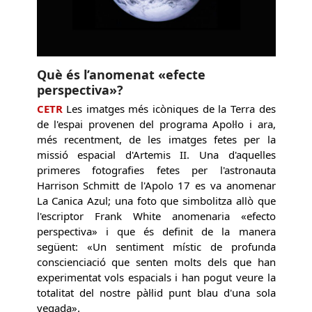
Què és l’anomenat «efecte
perspectiva»?
CETR
Les imatges més icòniques de la Terra des
de l'espai provenen del programa Apol·lo i ara,
més recentment, de les imatges fetes per la
missió espacial d'Artemis II. Una d'aquelles
primeres fotografies fetes per l'astronauta
Harrison Schmitt de l'Apolo 17 es va anomenar
La Canica Azul; una foto que simbolitza allò que
l'escriptor Frank White anomenaria «efecto
perspectiva» i que és definit de la manera
següent: «Un sentiment místic de profunda
conscienciació que senten molts dels que han
experimentat vols espacials i han pogut veure la
totalitat del nostre pàl·lid punt blau d'una sola
vegada».