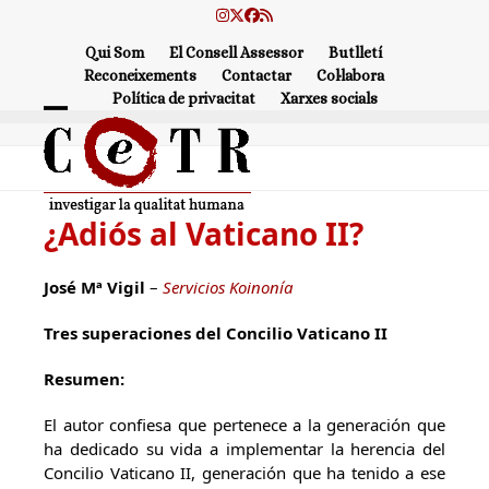
Skip
Instagram
Twitter
Facebook
RSS
to
Qui Som
El Consell Assessor
Butlletí
content
Reconeixements
Contactar
Col·labora
Política de privacitat
Xarxes socials
Open
Close
mobile
mobile
menu
menu
¿Adiós al Vaticano II?
José Mª Vigil
–
Servicios Koinonía
Tres superaciones del Concilio Vaticano II
Resumen:
El autor confiesa que pertenece a la generación que
ha dedicado su vida a implementar la herencia del
Concilio Vaticano II, generación que ha tenido a ese