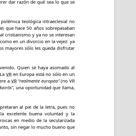
erer dar razón de qué sea lo que se
polémica teológica intraeclesial no
peas que hace 50 años sobrepasaban
l cristianismo y ya no se interesan
como en un divorcio en la vejez: ya
los mayores sólo les queda disfrutar
evenido. Quien se haya asomado al
 La
VR
en Europa está no sólo en un
iere a
VR
“realmente europea”
(no VR
kairós”
, una oportunidad que llama,
rpretaran al pie de la letra, pues no
la excelente buena voluntad y la
roicas en medio de la secularizada
junto, sin negar lo mucho bueno que