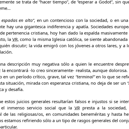
emente se trata de “hacer tiempo”, de “esperar a Godot”, sin qu
 teme…
s espadas en alto”
, en un contencioso con la sociedad, o en una 
te hay una gigantesca indiferencia y apatía. Sociedades euro
de pertenencia cristiana, hoy han dado la espalda masivamente a
xto, la
VR
, como la misma Iglesia católica, se siente abandonada 
uién discutir; la vida emigró con los jóvenes a otros lares, y a 
lación.
una descripción muy negativa sólo a quien le encuentre despr
la encontrará -lo creo sinceramente- realista, aunque dolorosa.
no en un período crítico, grave, tal vez
“terminal”
en lo que se ref
ta situación, mirada con esperanza cristiana, no deja de ser un
“
a y desafía.
e estos juicios generales resultarían falsos e injustos si se inte
 el inmenso servicio social que la
VR
presta a la sociedad, 
l de las religiosas/os, en comunidades beneméritas y hasta he
s estamos refiriendo sólo a un tipo de rasgos generales del con
articular.