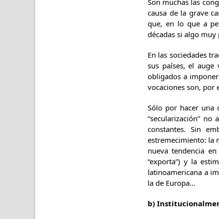
Son muchas las congr
causa de la grave c
que, en lo que a pe
décadas si algo muy
En las sociedades tra
sus países, el auge
obligados a imponer
vocaciones son, por e
Sólo por hacer una 
“secularización” no 
constantes. Sin em
estremecimiento: la 
nueva tendencia en 
“exporta”) y la est
latinoamericana a ima
la de Europa…
b) Institucionalme