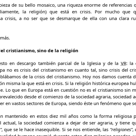
pieza de su bello mosaico, una riqueza enorme de referencias q
liamente, la religión) que está en crisis. Por mucho que 
a crisis, a no ser que se desmarque de ella con una clara ru
 más.
el cristianismo, sino de la religión
sto en descargo también parcial de la Iglesia y de la
VR
: la
 no es crisis del cristianismo en cuanto tal, sino crisis del cr
lábamos de la crisis del cristianismo. Hoy nos damos cuenta de
ón misma la que está en crisis. Si la religión histórica europea hu
ue. Lo que en Europa está en cuestión no es el cristianismo sin 
revalecido desde el comienzo de la sociedad agraria, sociedad ag
er en vastos sectores de Europa, siendo éste un fenómeno que se 
n mantenido en estos diez mil años como la forma religiosa pr
l actual, la sociedad comienza a dejar de ser agraria, y tiene q
”
, que se le hace inasequible. Si se nos entiende, las
“religiones”
,