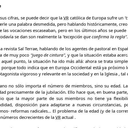
e
sus cifras, se puede decir que la
VR
católica de Europa sufre un
“
ecerle una palabra desmedida, pero hablando históricamente, cre
e las vocaciones escaseaban, pero en los últimos años se puede 
todavía se dan son realmente la
“excepción que confirma la regla”
.
la revista Sal Terrae, hablando de los agentes de pastoral en Es
 ya de muy poco
“juego de cintura”
, y que la situación estaba ace
aquel punto, la situación ha ido más allá: ahora se trata simple
, porque todo indica que en Europa Occidental está ya próximo lo
gonista vigoroso y relevante en la sociedad y en la Iglesia , tal
ano no sólo importa el número de miembros, sino su edad. L
ad precisamente de la jubilación. Ello hace que, en buena parte, 
io que la mayor parte de sus miembros no tiene ya flexibil
didad, disposición para adaptarse a nuevas circunstancias, p
s- reformas radicales… El problema de la edad (y de la corresp
 números decrecientes de la
VR
actual .