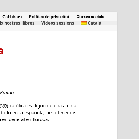
Col·labora
Política de privacitat
Xarxes socials
ls nostres llibres
Vídeos sessions
Català
a
 Mundo.
(
VR
) católica es digno de una atenta
e todo en la española, pero tenemos
n en general en Europa.