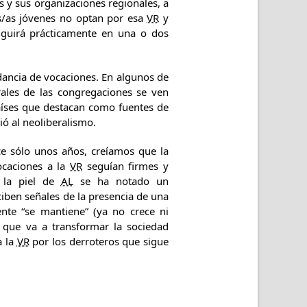
 y sus organizaciones regionales, a
s/as jóvenes no optan por esa
VR
y
guirá prácticamente en una o dos
ndancia de vocaciones. En algunos de
rales de las congregaciones se ven
aíses que destacan como fuentes de
ió al neoliberalismo.
ce sólo unos años, creíamos que la
ocaciones a la
VR
seguían firmes y
a la piel de
AL
se ha notado un
iben señales de la presencia de una
te “se mantiene” (ya no crece ni
 que va a transformar la sociedad
a la
VR
por los derroteros que sigue