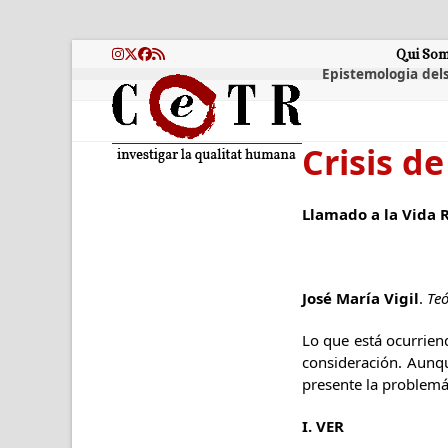
Skip
to
content
Qui So
Instagram
Twitter
Facebook
RSS
Epistemologia dels
Crisis d
Llamado a la Vida 
José María Vigil
.
Teó
Lo que está ocurriend
consideración. Aunq
presente la problemá
I. VER