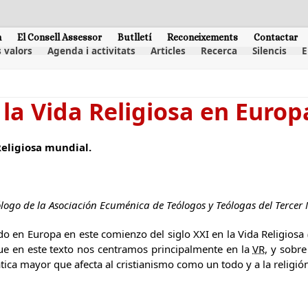
m
El Consell Assessor
Butlletí
Reconeixements
Contactar
 valors
Agenda i activitats
Articles
Recerca
Silencis
E
e la Vida Religiosa en Europ
Religiosa mundial.
logo de la Asociación Ecuménica de Teólogos y Teólogas del Tercer
o en Europa en este comienzo del siglo XXI en la Vida Religiosa 
ue en este texto nos centramos principalmente en la
VR
, y sobr
tica mayor que afecta al cristianismo como un todo y a la religió