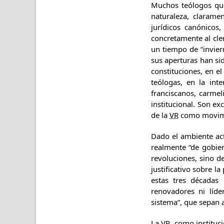
Muchos teólogos qu
naturaleza, claramen
jurídicos canónicos
concretamente al cle
un tiempo de “invie
sus aperturas han si
constituciones, en e
teólogas, en la int
franciscanos, carmel
institucional. Son e
de la
VR
como movimie
Dado el ambiente act
realmente “de gobier
revoluciones, sino d
justificativo sobre l
estas tres décadas
renovadores ni líde
sistema”, que sepan a
La
VR
, como instituc