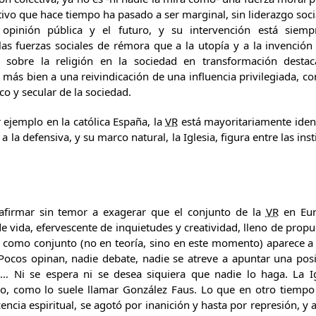
ivo que hace tiempo ha pasado a ser marginal, sin liderazgo soci
opinión pública y el futuro, y su intervención está siem
as fuerzas sociales de rémora que a la utopía y a la invención 
l sobre la religión en la sociedad en transformación destac
 más bien a una reivindicación de una influencia privilegiada, c
co y secular de la sociedad.
 ejemplo en la católica España, la
VR
está mayoritariamente identi
a la defensiva, y su marco natural, la Iglesia, figura entre las in
afirmar sin temor a exagerar que el conjunto de la
VR
en Eur
e vida, efervescente de inquietudes y creatividad, lleno de prop
, como conjunto (no en teoría, sino en este momento) aparece a 
 Pocos opinan, nadie debate, nadie se atreve a apuntar una pos
n… Ni se espera ni se desea siquiera que nadie lo haga. La Igl
do, como lo suele llamar González Faus. Lo que en otro tiempo 
encia espiritual, se agotó por inanición y hasta por represión, 