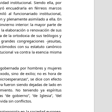
idad institucional. Siendo ella, por
logró encuadrarla en férreos marcos
iló al funcionariado institucional,
n y plenamente asimilado a ella. En
nvierno interior: la mayor parte de
e la elaboración o renovación de sus
a de la ortodoxia de sus teólogos y
 grandes congregaciones -jesuitas,
n cómodos con su estatuto canónico
itucional va contra la esencia misma
 gobernada por hombres y mujeres
xodo, sino de exilio; no es hora de
croesperanzas”, se dice con efecto
s ya fueron siendo dejadas de lado en
miento. No teniendo ya espíritus
 “de gobierno”, “de Iglesia”, “del
ida sin conflictos.
protagonista en la sociedad europea.