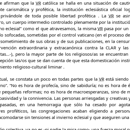
e afirman que la
VR
católica se halla en una situación de cautiv
te carismática y profética, la institución eclesiástica oficial 
, privándole de toda posible libertad profética . La
VR
se asim
ro, un cuerpo intermedio controlado plenamente por la institució
rno eclesial” como el que atravesamos, la misma
VR
pasa por un i
do sofocadas, sometidas por el control vaticano (en el proceso d
l sometimiento de sus obras y de sus publicaciones, en la censur
ervención extraordinaria y extracanónica contra la CLAR y las
itas…-), pero la mayor parte de los religiosos/as se encuentra
xcepción las/os que se dan cuenta de que esta domesticación inst
nto religioso-cultural liminar .
ual, se constata un poco en todas partes que la
VR
está siendo
no”. “No es hora de profecía, sino de sabiduría; no es hora de é
e pequeñas reformas; no es hora de macroesperanzas, sino de mi
a pasividad y la connivencia. Las personas arriesgadas y creativa
 pasadas, en una hemorragia que sólo ha cesado por agota
res proféticos, las congregaciones acaban eligiendo a personas
comodarse sin tensiones al invierno eclesial y que aseguren una v
ión colectiva, ya no es -ni nadie la mira como- una fuerza moral 