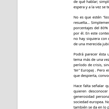
de qué hablar; simpl
espera y a la vez se
No es que estén
“la
resuelta… Simplemen
porcentajes del 80% 
por él. En este conte
no hay siquiera con q
de una merecida jubi
Podrá parecer ésta 
tema más de una vez 
período de crisis, si
“en”
Europa) . Pero es
que despierta, convoc
Hace falta señalar qu
quieren desconocer
generosidad persona
sociedad europea. No
también se da en lo p