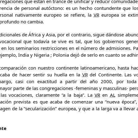
egaciones que están en trance de unificar y reducir comunidades
arencia de personal autóctono: es un hecho contundente que lo
rsonal nativamente europeo se refiere, la
VR
europea se extin
 profundo no cambia.
dicionales de África y Asia, por el contrario, sigue dándose abu
 vocacional que todavía se vive es tal, que los gobiernos gene
 en los seminarios restricciones en el número de admisiones. P
jemplo, India y Nigeria ; Polonia dejó de serlo en cuanto se adhir
comparación con nuestro continente latinoamericano, hasta ha
acaba de hacer sentir su huella en la
VR
del Continente. Las v
bargo, casi con exactitud a partir del año 2000, por tod
mayor parte de las congregaciones -femeninas y masculinas- perc
las vocaciones, claramente “a la baja”. La
VR
en
AL
simplemen
imación prevista es que acaba de comenzar una “nueva época”,
gen de la “secularización” europea, y que a la larga va a llevar 
nte