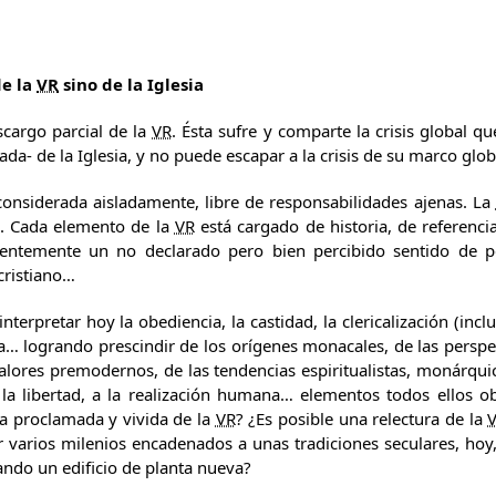
de la
VR
sino de la Iglesia
scargo parcial de la
VR
. Ésta sufre y comparte la crisis global q
cada- de la Iglesia, y no puede escapar a la crisis de su marco glob
onsiderada aisladamente, libre de responsabilidades ajenas. La
e. Cada elemento de la
VR
está cargado de historia, de referencia
ientemente un no declarado pero bien percibido sentido de 
cristiano…
terpretar hoy la obediencia, la castidad, la clericalización (incl
sia… logrando prescindir de los orígenes monacales, de las persp
valores premodernos, de las tendencias espiritualistas, monárqui
a la libertad, a la realización humana… elementos todos ellos
ia proclamada y vivida de la
VR
? ¿Es posible una relectura de la
 varios milenios encadenados a unas tradiciones seculares, hoy
ndo un edificio de planta nueva?