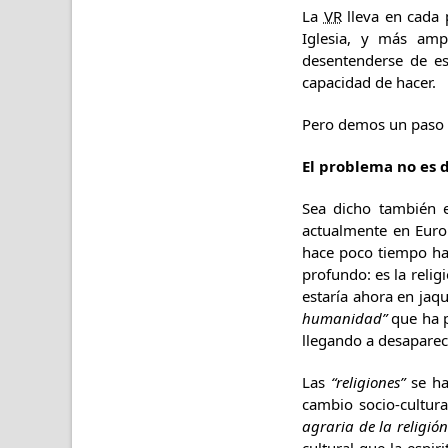
La
VR
lleva en cada 
Iglesia, y más amp
desentenderse de es
capacidad de hacer.
Pero demos un paso
El problema no es d
Sea dicho también e
actualmente en Europa
hace poco tiempo hab
profundo: es la religi
estaría ahora en jaq
humanidad”
que ha p
llegando a desaparec
Las
“religiones”
se ha
cambio socio-cultura
agraria de la religión