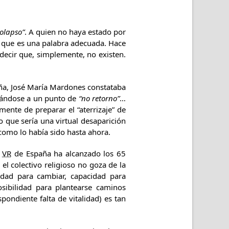
colapso”
. A quien no haya estado por
o que es una palabra adecuada. Hace
decir que, simplemente, no existen.
paña, José María Mardones constataba
rcándose a un punto de
“no retorno”
…
mente de preparar el “aterrizaje” de
 que sería una virtual desaparición
 como lo había sido hasta ahora.
a
VR
de España ha alcanzado los 65
el colectivo religioso no goza de la
idad para cambiar, capacidad para
osibilidad para plantearse caminos
ondiente falta de vitalidad) es tan