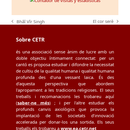
El cor serè
Bhâî Vîr Singh
next
previous
post:
post:
Sobre CETR
és una associació sense ànim de lucre amb un
doble objectiu íntimament connectat: per un
cantó es proposa estudiar i difondre la necessitat
de cultiu de la qualitat humana i qualitat humana
profunda des d'una vessant laica. És des
d'aquesta perspectiva que abordem
l'apropament a les tradicions religioses. El seus
treballs i recomanacions les trobareu aquí
(
saber-ne més
) ; i per l'altre estudiar els
profunds canvis axiològics que provoca la
implantació de les societats d’innovació
accelerada per donar-los una sortida. Els seus
treballs els trobareu a
www.ea.cetr.net