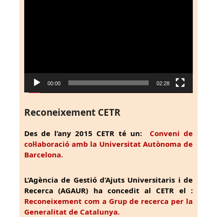
Reproductor
de
vídeo
00:00
02:28
Reconeixement CETR
Des de l’any 2015 CETR té un:
Conveni de
col·laboració amb la Universitat Autònoma de
Barcelona.
L’Agència de Gestió d’Ajuts Universitaris i de
Recerca (AGAUR) ha concedit al CETR el :
Reconeixement com a Grup de recerca per la
Generalitat de Catalunya.