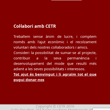
Col·labori amb CETR
Treballem sense ànim de lucre, i comptem
només amb l'ajut econòmic i el recolzament
voluntari dels nostres col·laboradors i amics.
Consideri la possibilitat de sumar-se al projecte,
contribuir a la seva permanència i
desenvolupament del mode que resulti més
adient a les seves possibilitats i interessos.
Tot ajut és benvingut i li agraïm tot el que
pugui donar-nos
Copyright © CETR 2016
Calle Rocafort, 234 bajos (Jardines Montserrat), 08029