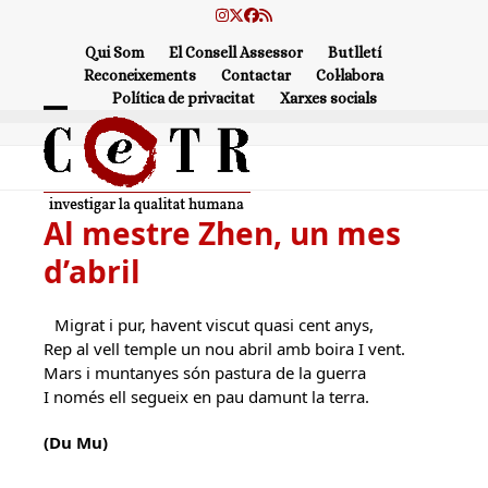
Skip
Instagram
Twitter
Facebook
RSS
to
Qui Som
El Consell Assessor
Butlletí
content
Reconeixements
Contactar
Col·labora
Política de privacitat
Xarxes socials
Open
Close
mobile
mobile
menu
menu
Al mestre Zhen, un mes
d’abril
Migrat i pur, havent viscut quasi cent anys,
Rep al vell temple un nou abril amb boira I vent.
Mars i muntanyes són pastura de la guerra
I només ell segueix en pau damunt la terra.
(Du Mu)