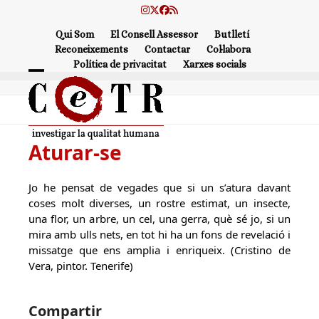
Skip
Instagram
Twitter
Facebook
RSS
to
Qui Som
El Consell Assessor
Butlletí
content
Reconeixements
Contactar
Col·labora
Política de privacitat
Xarxes socials
Open
Close
mobile
mobile
menu
menu
Aturar-se
Jo he pensat de vegades que si un s’atura davant
coses molt diverses, un rostre estimat, un insecte,
una flor, un arbre, un cel, una gerra, què sé jo, si un
mira amb ulls nets, en tot hi ha un fons de revelació i
missatge que ens amplia i enriqueix. (Cristino de
Vera, pintor. Tenerife)
Compartir