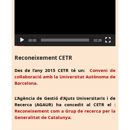
vídeo
00:00
02:28
Reconeixement CETR
Des de l’any 2015 CETR té un:
Conveni de
col·laboració amb la Universitat Autònoma de
Barcelona.
L’Agència de Gestió d’Ajuts Universitaris i de
Recerca (AGAUR) ha concedit al CETR el :
Reconeixement com a Grup de recerca per la
Generalitat de Catalunya.