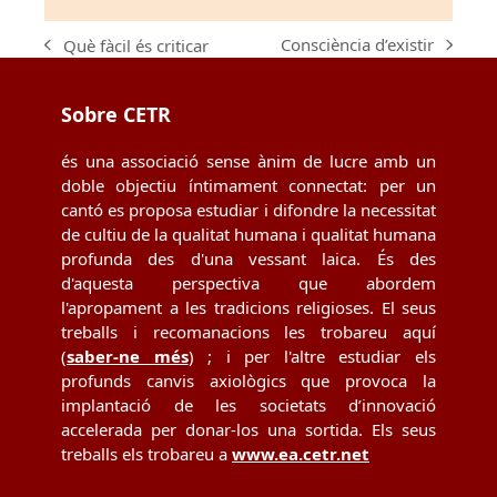
Consciència d’existir
Què fàcil és criticar
next
previous
post:
post:
Sobre CETR
és una associació sense ànim de lucre amb un
doble objectiu íntimament connectat: per un
cantó es proposa estudiar i difondre la necessitat
de cultiu de la qualitat humana i qualitat humana
profunda des d'una vessant laica. És des
d'aquesta perspectiva que abordem
l'apropament a les tradicions religioses. El seus
treballs i recomanacions les trobareu aquí
(
saber-ne més
) ; i per l'altre estudiar els
profunds canvis axiològics que provoca la
implantació de les societats d’innovació
accelerada per donar-los una sortida. Els seus
treballs els trobareu a
www.ea.cetr.net