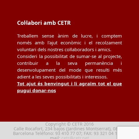
Col·labori amb CETR
Treballem sense ànim de lucre, i comptem
només amb l'ajut econòmic i el recolzament
voluntari dels nostres col·laboradors i amics.
Consideri la possibilitat de sumar-se al projecte,
contribuir a la seva permanència i
desenvolupament del mode que resulti més
adient a les seves possibilitats i interessos.
Tot ajut és benvingut i li agraïm tot el que
pugui donar-nos
Copyright © CETR 2016
Calle Rocafort, 234 bajos (Jardines Montserrat), 08029
Barcelona Teléfono: 93 410 77 07; FAX: 93 321 04 13; e-
mail:
cetr@cetr.net