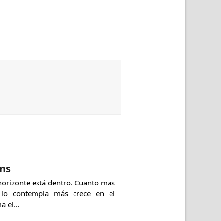
ins
horizonte está dentro. Cuanto más
 lo contempla más crece en el
ma el…