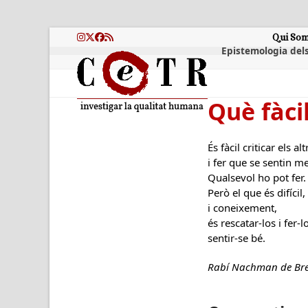
Skip
to
content
Qui So
Instagram
Twitter
Facebook
RSS
Epistemologia dels
Què fàcil
És fàcil criticar els alt
i fer que se sentin m
Qualsevol ho pot fer.
Però el que és difícil
i coneixement,
és rescatar-los i fer-l
sentir-se bé.
Rabí Nachman de Bres