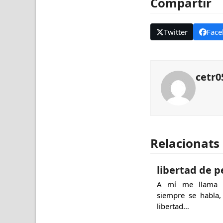
Compartir
Twitter
Face
cetr0
Relacionats
libertad de 
A mí me llama l
siempre se habla,
libertad…