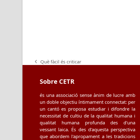
Què fàcil és criticar
previous
post:
Sobre CETR
és una associació sense ànim de lucre amb
un doble objectiu íntimament connectat: per
un cantó es proposa estudiar i difondre la
necessitat de cultiu de la qualitat humana i
qualitat humana profunda des d'una
vessant laica. És des d'aquesta perspectiva
que abordem l'apropament a les tradicions