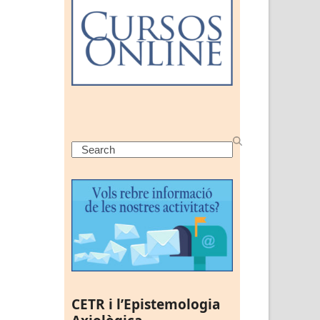
Search
CETR i l’Epistemologia