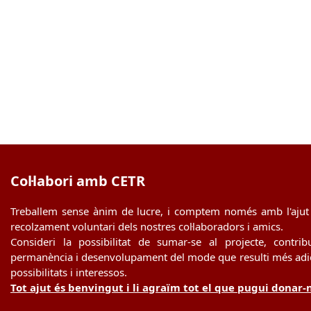
Col·labori amb CETR
Treballem sense ànim de lucre, i comptem només amb l'ajut 
recolzament voluntari dels nostres col·laboradors i amics.
Consideri la possibilitat de sumar-se al projecte, contrib
permanència i desenvolupament del mode que resulti més adie
possibilitats i interessos.
Tot ajut és benvingut i li agraïm tot el que pugui donar-