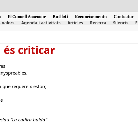
m
El Consell Assessor
Butlletí
Reconeixements
Contactar
 valors
Agenda i activitats
Articles
Recerca
Silencis
E
 és criticar
res
enyspreables.
, i que requereix esforç
os
lau “La cadira buida”