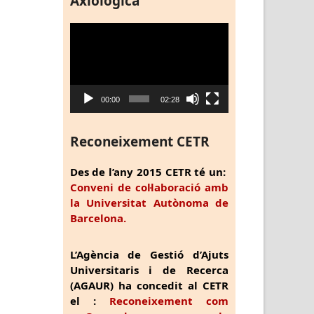
Axiològica
Reproductor
de
vídeo
00:00
02:28
Reconeixement CETR
Des de l’any 2015 CETR té un:
Conveni de col·laboració amb
la Universitat Autònoma de
Barcelona.
L’Agència de Gestió d’Ajuts
Universitaris i de Recerca
(AGAUR) ha concedit al CETR
el :
Reconeixement com