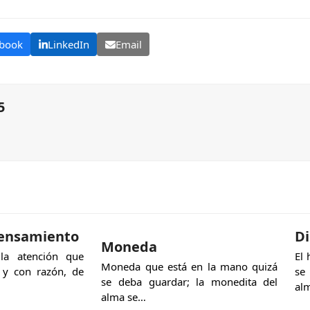
book
LinkedIn
Email
5
pensamiento
D
Moneda
a atención que
El 
Moneda que está en la mano quizá
 y con razón, de
se
se deba guardar; la monedita del
al
alma se…