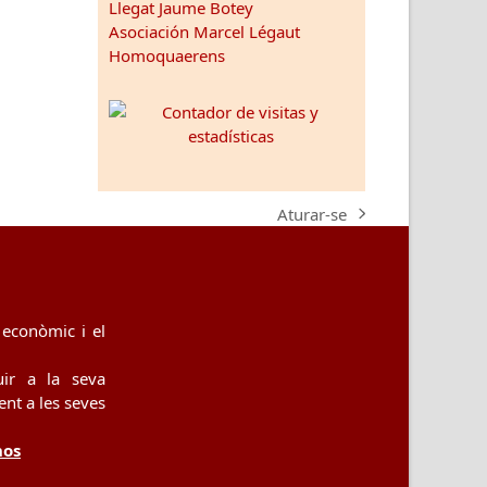
Llegat Jaume Botey
Asociación Marcel Légaut
Homoquaerens
Aturar-se
next
post:
econòmic i el
uir a la seva
nt a les seves
nos