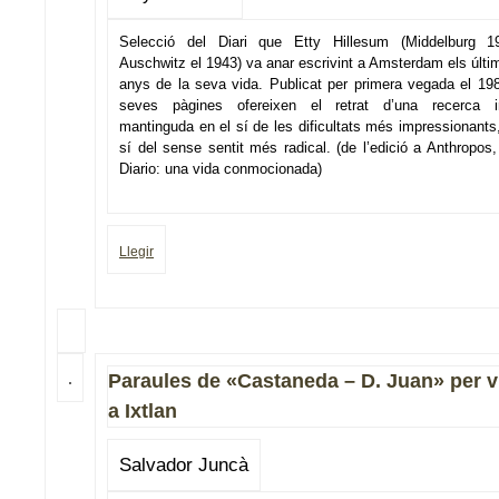
Selecció del Diari que Etty Hillesum (Middelburg 
Auschwitz el 1943) va anar escrivint a Amsterdam els últi
anys de la seva vida. Publicat per primera vegada el 198
seves pàgines ofereixen el retrat d’una recerca in
mantinguda en el sí de les dificultats més impressionants,
sí del sense sentit més radical. (de l’edició a Anthropos,
Diario: una vida conmocionada)
Llegir
Paraules de «Castaneda – D. Juan» per vi
a Ixtlan
Salvador Juncà