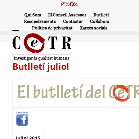
Skip
Instagram
Twitter
Facebook
RSS
to
Qui Som
El Consell Assessor
Butlletí
content
Reconeixements
Contactar
Col·labora
Política de privacitat
Xarxes socials
Open
Close
mobile
mobile
menu
menu
Butlletí juliol
Juliol 2015