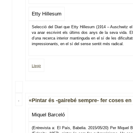
Etty Hillesum
Selecció del Diari que Etty Hillesum (1914 – Auschwitz el
va anar escrivint els últims dos anys de la seva vida. El 
d’una recerca interior mantinguda en el sí de les dificult
impressionants, en el sí del sense sentit més radical.
Llegir
«Pintar és -gairebé sempre- fer coses en
Miquel Barceló
(Entrevista a: El País, Babelia. 2015/05/20) Per Miquel B