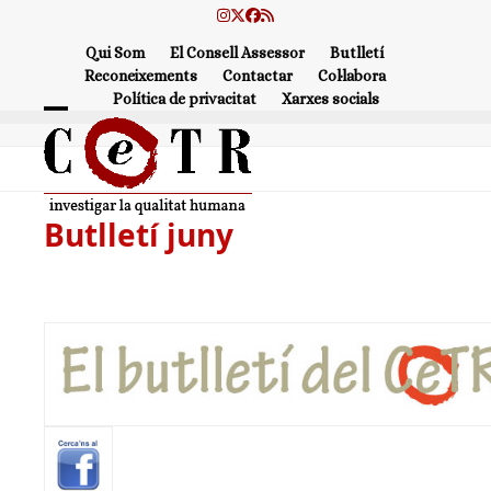
Skip
Instagram
Twitter
Facebook
RSS
to
Qui Som
El Consell Assessor
Butlletí
content
Reconeixements
Contactar
Col·labora
Política de privacitat
Xarxes socials
Open
Close
mobile
mobile
menu
menu
Butlletí juny