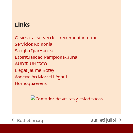
Links
Otsiera: al servei del creixement interior
Servicios Koinonia
Sangha IparHaizea
Espiritualidad Pamplona-Iruña
AUDIR UNESCO
Llegat Jaume Botey
Asociación Marcel Légaut
Homoquaerens
Butlletí juliol
Butlletí maig
next
previous
post:
post: