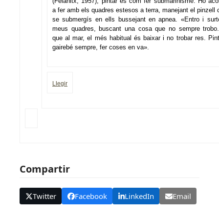
(Felanitx, 1957), pintar és com fer submarinisme. Ho ac
a fer amb els quadres estesos a terra, manejant el pinzell
se submergís en ells bussejant en apnea. «Entro i surt
meus quadres, buscant una cosa que no sempre trobo.
que al mar, el més habitual és baixar i no trobar res. Pin
gairebé sempre, fer coses en va».
Llegir
Compartir
Twitter
Facebook
LinkedIn
Email