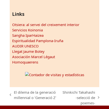
Links
Otsiera: al servei del creixement interior
Servicios Koinonia
Sangha IparHaizea
Espiritualidad Pamplona-Iruña
AUDIR UNESCO
Llegat Jaume Botey
Asociación Marcel Légaut
Homoquaerens
El dilema de la generació
Shinkichi Takahashi
previous
millennial o ‘Generació Z’
-selecció de
next
post:
poemes-
post: