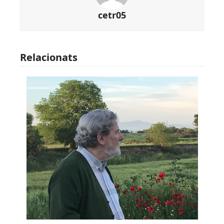
cetr05
Relacionats