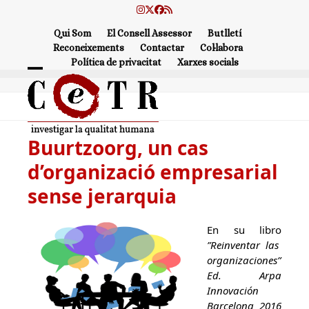
Skip
Instagram
Twitter
Facebook
RSS
to
Qui Som
El Consell Assessor
Butlletí
content
Reconeixements
Contactar
Col·labora
Política de privacitat
Xarxes socials
Open
Close
mobile
mobile
menu
menu
Buurtzoorg, un cas
d’organizació empresarial
sense jerarquia
En su libro
”Reinventar las
organizaciones”
Ed. Arpa
Innovación
Barcelona 2016