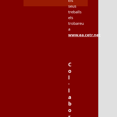
Els
seus
treballs
els
trobareu
a
www.ea.cetr.net
C
o
l
·
l
a
b
o
r