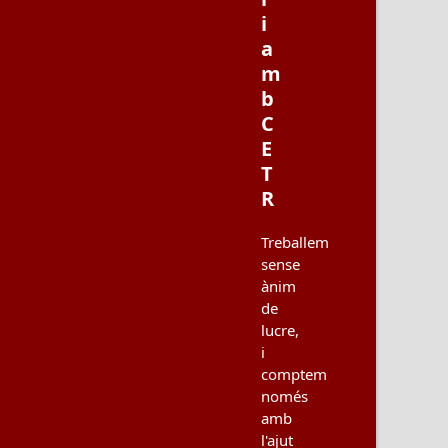
i
a
m
b
C
E
T
R
Treballem
sense
ànim
de
lucre,
i
comptem
només
amb
l'ajut