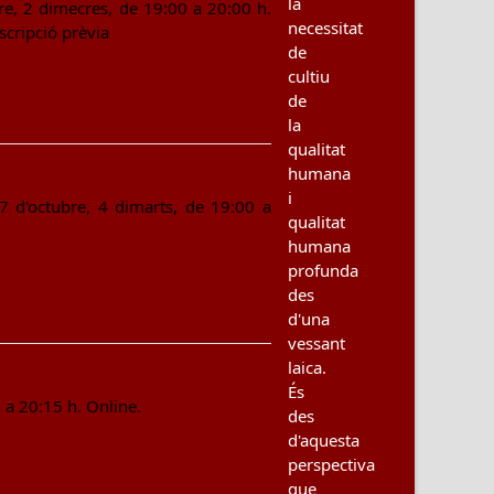
la
e, 2 dimecres, de 19:00 a 20:00 h.
necessitat
scripció prèvia
de
cultiu
de
la
qualitat
humana
i
7 d'octubre, 4 dimarts, de 19:00 a
qualitat
humana
profunda
des
d'una
vessant
laica.
És
0 a 20:15 h. Online.
des
d'aquesta
perspectiva
que