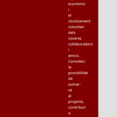
econòmic
i
el
recolzament
voluntari
dels
nostres
col·laboradors
i
amics.
Consideri
la
possibilitat
de
sumar-
se
al
projecte,
contribuir
a