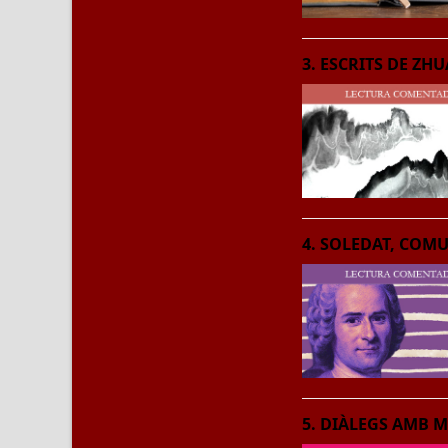
3. ESCRITS DE ZH
4. SOLEDAT, COM
5. DIÀLEGS AMB M