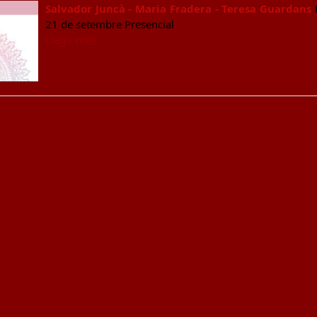
Salvador Juncà - Maria Fradera - Teresa Guardans
E
21 de setembre Presencial
Llegir més
t