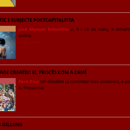
TIC I SUBJECTE POSTCAPITALISTA
José Manuel Bobadilla
2, 9 i 16 de març, 3 dimarts
online.
Llegir més
LAGE CREATIU: EL PROCÉS COM A CAMÍ
Pere Rius
Un dissabte (a concretar més endavant, a par
h. Presencial
Llegir més
S DILLUNS