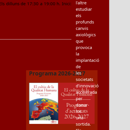
l'altre
ls dilluns de 17:30 a 19:00 h. Inici:
estudiar
els
profunds
canvis
axiològics
que
provoca
la
implantació
de
Programa 2026-2027
les
societats
d’innovació
accelerada
per
donar-
los
una
sortida.