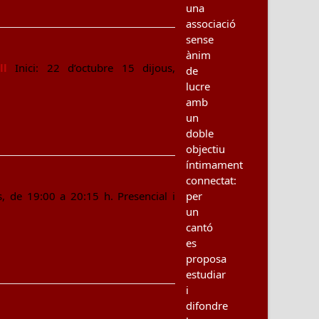
una
associació
sense
ànim
ll
Inici: 22 d’octubre 15 dijous,
de
lucre
amb
un
doble
objectiu
íntimament
connectat:
 de 19:00 a 20:15 h. Presencial i
per
un
cantó
es
proposa
estudiar
i
difondre