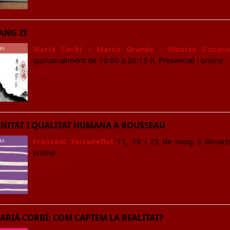
UANG ZI
Marià Corbí - Marta Granés - Montse Cucaru
quinzenalment de 19:00 a 20:15 h. Presencial i online
Llegir més
UNITAT I QUALITAT HUMANA A ROUSSEAU
Francesc Torradeflot
11, 18 i 25 de maig 3 dimarts,
online
Llegir més
ARIÀ CORBÍ: COM CAPTEM LA REALITAT?