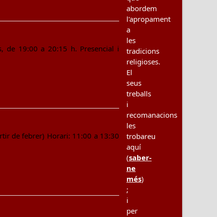
abordem
l'apropament
a
les
, de 19:00 a 20:15 h. Presencial i
tradicions
religioses.
El
seus
treballs
i
recomanacions
les
tir de febrer) Horari: 11:00 a 13:30
trobareu
aquí
(
saber-
ne
més
)
;
i
per