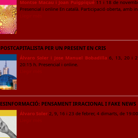
Montse Macau i Joan Puigpiqué
11 i 18 de novembr
Presencial i online En català. Participació oberta, amb in
Llegir més
POSTCAPITALISTA PER UN PRESENT EN CRIS
Álvaro Soler i Jose Manuel Bobadilla
6, 13, 20 i 2
20:15 h. Presencial i online.
Llegir més
 DESINFORMACIÓ: PENSAMENT IRRACIONAL I FAKE NEWS
Álvaro Soler
2, 9, 16 i 23 de febrer, 4 dimarts, de 19:0
Llegir més