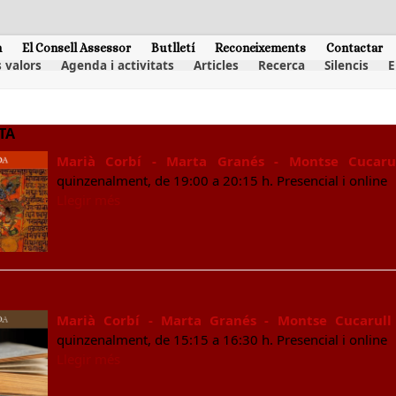
m
El Consell Assessor
Butlletí
Reconeixements
Contactar
 valors
Agenda i activitats
Articles
Recerca
Silencis
E
TA
Marià Corbí - Marta Granés - Montse Cucaru
quinzenalment, de 19:00 a 20:15 h. Presencial i online
Llegir més
Marià Corbí - Marta Granés - Montse Cucarull
quinzenalment, de 15:15 a 16:30 h. Presencial i online
Llegir més