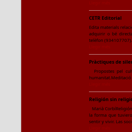
Llegir més
CETR Editorial
Edita materials relaci
adquirir o bé direct
telèfon (934107707
Llegir més
Pràctiques de sile
Propostes pel culti
humanitat.Meditació 
Llegir més
Religión sin relig
Marià CorbíReligió
la forma que tuviero
sentir y vivir. Las s
Llegir més