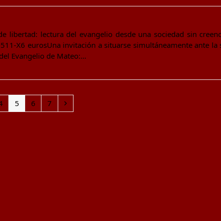
e libertad: lectura del evangelio desde una sociedad sin creenci
11-X6 eurosUna invitación a situarse simultáneamente ante la s
o del Evangelio de Mateo:…
Page
Page
Page
Page
Next
4
5
6
7