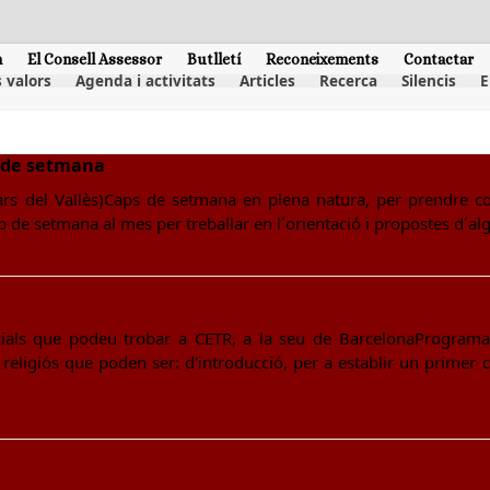
m
El Consell Assessor
Butlletí
Reconeixements
Contactar
 valors
Agenda i activitats
Articles
Recerca
Silencis
E
p de setmana
rs del Vallès)Caps de setmana en plena natura, per prendre con
cap de setmana al mes per treballar en l´orientació i propostes d´a
ials que podeu trobar a CETR, a la seu de BarcelonaPrograma 
t religiós que poden ser: d'introducció, per a establir un primer