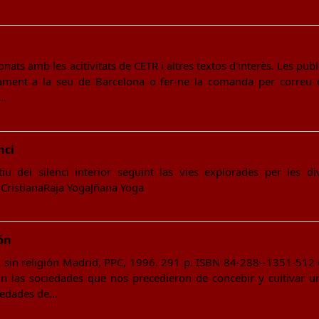
onats amb les acitivitats de CETR i altres textos d'interès. Les pu
ament a la seu de Barcelona o fer-ne la comanda per correu ele
)…
nci
u del silenci interior seguint las vies explorades per les di
CristianaRaja YogaJñana Yoga
ión
n sin religión Madrid, PPC, 1996. 291 p. ISBN 84-288--1351-512
n las sociedades que nos precedieron de concebir y cultivar un
ociedades de…