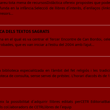
u tota mena de recursosDidàctica ofereix propostes que poden f
nda en la infància.Selecció de llibres d´interès, d´enllaços (lin
tresors…
CA DELS TEXTOS SAGRATS
ma en el qual es va centrar el Tercer Encontre de Can Bordoi, cele
robades, que es van iniciar a l'estiu del 2004 amb l'ajut…
biblioteca especialitzada en l'àmbit del fet religiós i les trad
eca de consulta, sense servei de préstec. L’horari d’accés és de 
x la possibilitat d´adquirir llibres editats perCETR EditorialB
ls col.laboradors de CETRLlibres de l´equip