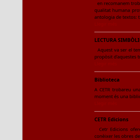
en recomanem trobare
qualitat humana profu
antologia de textos: 
Llegir més
LECTURA SIMBÒLI
Aquest va ser el te
propòsit d'aquestes t
Llegir més
Biblioteca
A CETR trobareu una 
moment és una bibliot
Llegir més
CETR Edicions
Cetr Edicions oferei
conèixer les obres de