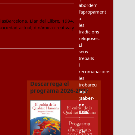
abordem
l'apropament
a
asBarcelona, Llar del Llibre, 1994.
les
ociedad actual, dinámica creativa y
tradicions
religioses.
El
seus
treballs
i
recomanacions
les
Descarrega el
trobareu
programa 2026-2027
aquí
(
saber-
ne
més
)
;
i
per