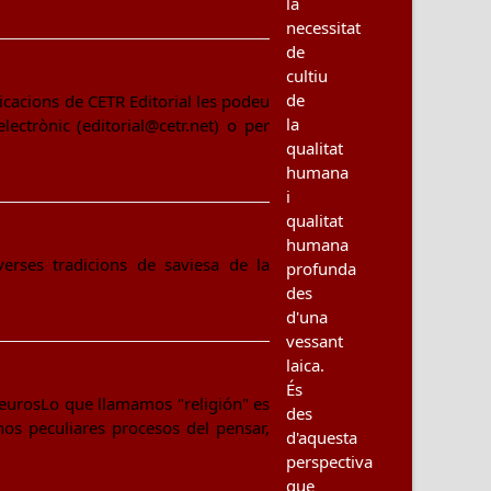
la
necessitat
de
cultiu
de
blicacions de CETR Editorial les podeu
la
ctrònic (editorial@cetr.net) o per
qualitat
humana
i
qualitat
humana
verses tradicions de saviesa de la
profunda
des
d'una
vessant
laica.
És
 eurosLo que llamamos "religión" es
des
os peculiares procesos del pensar,
d'aquesta
perspectiva
que