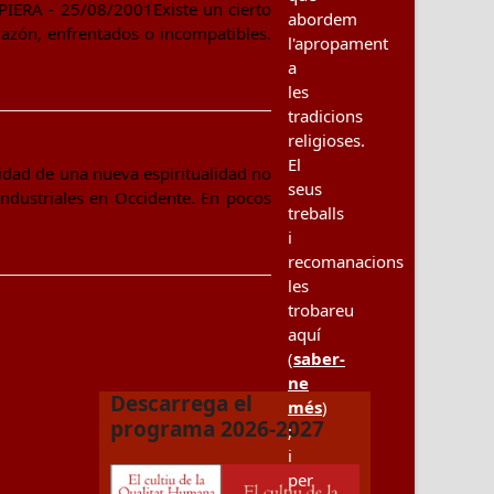
 PIERA - 25/08/2001Existe un cierto
abordem
razón, enfrentados o incompatibles.
l'apropament
a
les
tradicions
religioses.
El
idad de una nueva espiritualidad no
seus
ndustriales en Occidente. En pocos
treballs
i
recomanacions
les
trobareu
aquí
(
saber-
ne
Descarrega el
més
)
programa 2026-2027
;
i
per