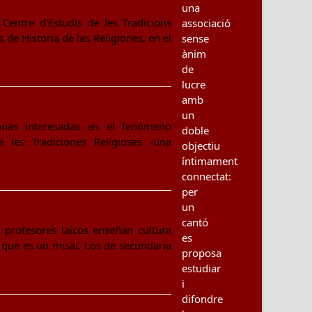
una
 Centre d'Estudis de les Tradicions
associació
de Historia de las Religiones, en el
sense
ànim
de
lucre
amb
un
sonas interesadas en el fenómeno
doble
 les Tradiciones Religioses -una
objectiu
íntimament
connectat:
per
un
cantó
 profesores laicos enseñan cultura
es
ue es un misal. Los de secundaria
proposa
estudiar
i
difondre