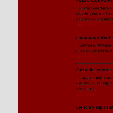
PULSO CIUDADA
Teresa Guardans. P
creado Centre d'Estud
personas interesadas
Llegir més
Los sones del suf
ANTON M.ESPADALER 
CETR se encuentra el 
Llegir més
Carta de Lectores
Llogari Pujol, entr
estudio de las religi
1/II/2001)…
Llegir més
Ciencia y espiritu