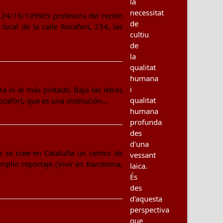
la
necessitat
 24/10/1999Es profesora del recién
de
local de la calle Rocafort, 234, las
cultiu
de
la
qualitat
humana
i
ni el más pintado. Bajo las letras
qualitat
Rocafort, que es una institución…
humana
profunda
des
d'una
ue se cree en Cataluña un centro de
vessant
mplio reportaje (Vivir en Barcelona,
laica.
És
des
d'aquesta
perspectiva
que