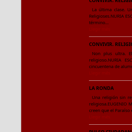
CONVIVIR. RELIGI
La última clase. U
Religioses.NURIA ESC
término…
Llegir més
CONVIVIR. RELIGI
Non plus ultra. E
religioso.NURIA ES
cincuentena de alum
Llegir més
LA RONDA
Una religión sin r
religiosa.EUGENIO M
creen que el Paraíso
Llegir més