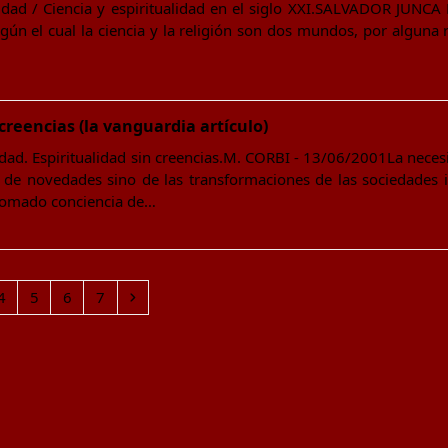
idad / Ciencia y espiritualidad en el siglo XXI.SALVADOR JUNCA
gún el cual la ciencia y la religión son dos mundos, por alguna 
 creencias (la vanguardia artículo)
idad. Espiritualidad sin creencias.M. CORBI - 13/06/2001La neces
 de novedades sino de las transformaciones de las sociedades i
 tomado conciencia de…
Page
Page
Page
Page
Next
4
5
6
7