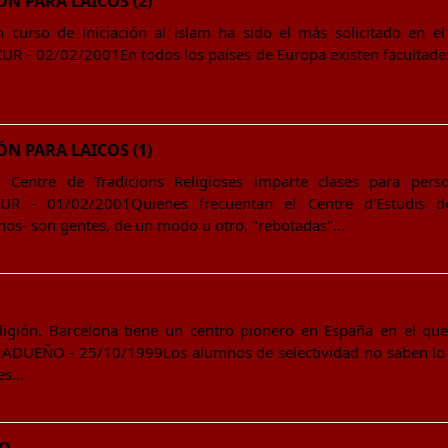
ÓN PARA LAICOS (2)
n curso de iniciación al islam ha sido el más solicitado en el
UR - 02/02/2001En todos los países de Europa existen facultades 
ÓN PARA LAICOS (1)
l Centre de Tradicions Religioses imparte clases para per
CUR - 01/02/2001Quienes frecuentan el Centre d'Estudis de
nos- son gentes, de un modo u otro, "rebotadas"…
eligión. Barcelona tiene un centro pionero en España en el que
ADUEÑO - 25/10/1999Los alumnos de selectividad no saben lo q
 es…