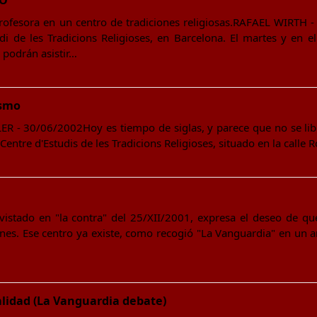
NO
rofesora en un centro de tradiciones religiosas.RAFAEL WIRTH -
i de les Tradicions Religioses, en Barcelona. El martes y en el 
 podrán asistir…
ismo
- 30/06/2002Hoy es tiempo de siglas, y parece que no se libra 
Centre d'Estudis de les Tradicions Religioses, situado en la calle 
evistado en "la contra" del 25/XII/2001, expresa el deseo de q
ones. Ese centro ya existe, como recogió "La Vanguardia" en un a
alidad (La Vanguardia debate)