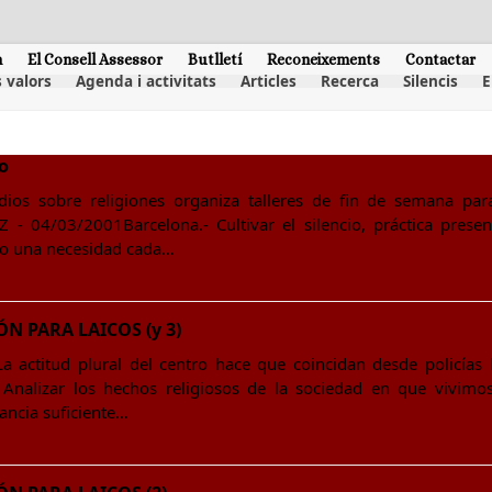
m
El Consell Assessor
Butlletí
Reconeixements
Contactar
 valors
Agenda i activitats
Articles
Recerca
Silencis
E
io
ios sobre religiones organiza talleres de fin de semana para
- 04/03/2001Barcelona.- Cultivar el silencio, práctica present
 una necesidad cada…
ÓN PARA LAICOS (y 3)
a actitud plural del centro hace que coincidan desde policía
nalizar los hechos religiosos de la sociedad en que vivimo
ancia suficiente…