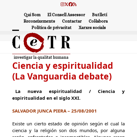
Skip
Instagram
Twitter
Facebook
RSS
to
Qui Som
El Consell Assessor
Butlletí
content
Reconeixements
Contactar
Col·labora
Política de privacitat
Xarxes socials
Open
Close
mobile
mobile
menu
menu
Ciencia y espiritualidad
(La Vanguardia debate)
La nueva espiritualidad / Ciencia y
espiritualidad en el siglo XXI.
SALVADOR JUNCA PIERA – 25/08/2001
Existe un cierto estado de opinión según el cual la
ciencia y la religión son dos mundos, por alguna