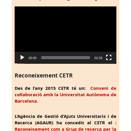
Reproductor
de
vídeo
00:00
02:28
Reconeixement CETR
Des de l’any 2015 CETR té un:
Conveni de
col·laboració amb la Universitat Autònoma de
Barcelona.
L’Agència de Gestió d’Ajuts Universitaris i de
Recerca (AGAUR) ha concedit al CETR el :
Reconeixement com a Grup de recerca per la