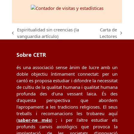
Espiritualidad sin creencias (la
Carta de
previous
next
vanguardia artículo)
Lectores
post:
post:
Sobre CETR
és una associació sense ànim de lucre amb un
doble objectiu íntimament connectat: per un
cantó es proposa estudiar i difondre la necessitat
de cultiu de la qualitat humana i qualitat humana
profunda des d'una vessant laica. És des
d'aquesta perspectiva que abordem
l'apropament a les tradicions religioses. El seus
treballs i recomanacions les trobareu aquí
(
saber-ne més
) ; i per l'altre estudiar els
profunds canvis axiològics que provoca la
implantació de les societats d’innovació