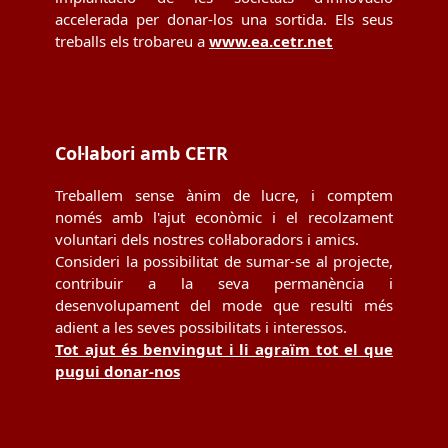
accelerada per donar-los una sortida. Els seus
treballs els trobareu a
www.ea.cetr.net
Col·labori amb CETR
Treballem sense ànim de lucre, i comptem
només amb l'ajut econòmic i el recolzament
voluntari dels nostres col·laboradors i amics.
Consideri la possibilitat de sumar-se al projecte,
contribuir a la seva permanència i
desenvolupament del mode que resulti més
adient a les seves possibilitats i interessos.
Tot ajut és benvingut i li agraïm tot el que
pugui donar-nos