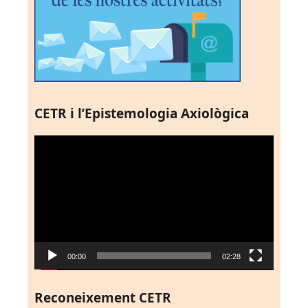
CETR i l’Epistemologia Axiològica
Reproductor
de
vídeo
00:00
02:28
Reconeixement CETR