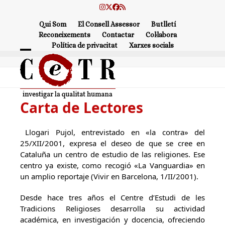
Skip
Instagram
Twitter
Facebook
RSS
to
Qui Som
El Consell Assessor
Butlletí
content
Reconeixements
Contactar
Col·labora
Política de privacitat
Xarxes socials
Open
Close
mobile
mobile
menu
menu
Carta de Lectores
Llogari Pujol, entrevistado en «la contra» del
25/XII/2001, expresa el deseo de que se cree en
Cataluña un centro de estudio de las religiones. Ese
centro ya existe, como recogió «La Vanguardia» en
un amplio reportaje (Vivir en Barcelona, 1/II/2001).
Desde hace tres años el Centre d’Estudi de les
Tradicions Religioses desarrolla su actividad
académica, en investigación y docencia, ofreciendo