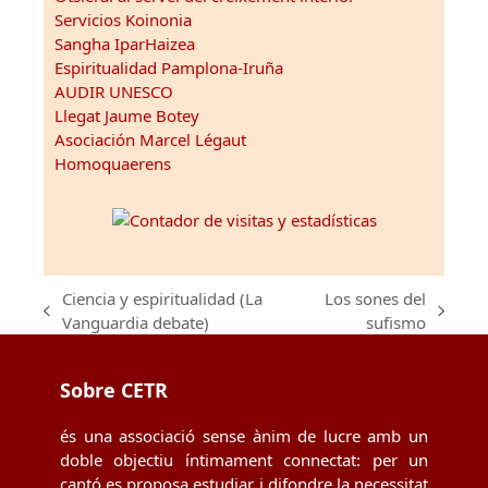
Servicios Koinonia
Sangha IparHaizea
Espiritualidad Pamplona-Iruña
AUDIR UNESCO
Llegat Jaume Botey
Asociación Marcel Légaut
Homoquaerens
Ciencia y espiritualidad (La
Los sones del
previous
next
Vanguardia debate)
sufismo
post:
post:
Sobre CETR
és una associació sense ànim de lucre amb un
doble objectiu íntimament connectat: per un
cantó es proposa estudiar i difondre la necessitat