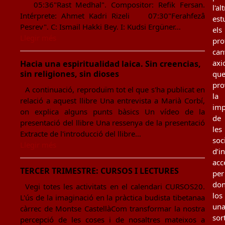
05:36"Rast Medhal". Compositor: Refik Fersan.
l'al
Intérprete: Ahmet Kadri Rizeli 07:30"Ferahfezâ
est
Pesrev". C: Ismail Hakki Bey. I: Kudsi Ergüner…
els
Llegir més
pro
can
axi
Hacia una espiritualidad laica. Sin creencias,
sin religiones, sin dioses
qu
pro
A continuació, reproduïm tot el que s'ha publicat en
la
relació a aquest llibre Una entrevista a Marià Corbí,
imp
on explica alguns punts bàsics Un vídeo de la
de
presentació del llibre Una ressenya de la presentació
les
Extracte de l'introducció del llibre…
soc
Llegir més
d’i
acc
TERCER TRIMESTRE: CURSOS I LECTURES
per
don
Vegi totes les activitats en el calendari CURSOS20.
los
L'ús de la imaginació en la pràctica budista tibetanaa
un
càrrec de Montse CastellàCom transformar la nostra
sor
percepció de les coses i de nosaltres mateixos a