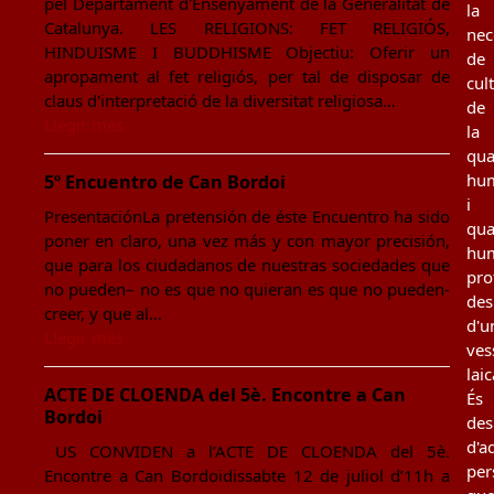
pel Departament d'Ensenyament de la Generalitat de
la
Catalunya. LES RELIGIONS: FET RELIGIÓS,
nec
HINDUISME I BUDDHISME Objectiu: Oferir un
de
apropament al fet religiós, per tal de disposar de
cul
claus d'interpretació de la diversitat religiosa…
de
Llegir més
la
qua
hu
5º Encuentro de Can Bordoi
i
PresentaciónLa pretensión de éste Encuentro ha sido
qua
poner en claro, una vez más y con mayor precisión,
hu
que para los ciudadanos de nuestras sociedades que
pro
no pueden– no es que no quieran es que no pueden-
des
creer, y que al…
d'u
Llegir més
ves
laic
ACTE DE CLOENDA del 5è. Encontre a Can
És
Bordoi
des
d'a
US CONVIDEN a l’ACTE DE CLOENDA del 5è.
per
Encontre a Can Bordoidissabte 12 de juliol d’11h a