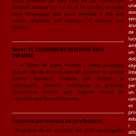
2008. Monestir de Sant Pere de Les Puel•lesDes
un
d’aquest caminar per on no hi ha camins, cerquem
ass
nous llenguatges que posin paraules a allò que
sen
intuïm, respostes que s’adeqüin al moment que
àn
estem…
de
Llegir més
luc
am
Taller: EL CREIXEMENT INTERIOR DELS
un
INFANTS
dob
A càrrec de Maria Fradera i Teresa Guardans
obj
Quines són les actituds que fan possible la qualitat
ínt
interior humana? L'interès per l'entorn, la
con
interrogació, l'atenció sostinguda, la gratuïtat,
per
l'autonomia, formen part d'aquest ventall de
un
capacitats que fan possible una…
can
Llegir més
es
pro
est
Formació permanent del professorat
i
Programa de les activitats del CETR reconegudes
dif