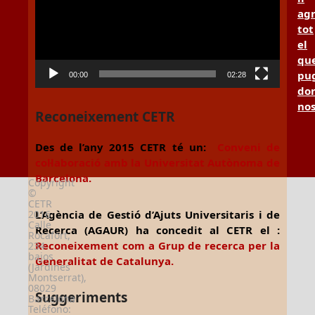
ag
tot
el
qu
pu
00:00
02:28
don
no
Reconeixement CETR
Des de l’any 2015 CETR té un:
Conveni de
col·laboració amb la Universitat Autònoma de
Barcelona.
Copyright
©
CETR
2016
L’Agència de Gestió d’Ajuts Universitaris i de
Calle
Recerca (AGAUR) ha concedit al CETR el :
Rocafort,
Reconeixement com a Grup de recerca per la
234
bajos
Generalitat de Catalunya.
(Jardines
Montserrat),
08029
Suggeriments
Barcelona
Teléfono: