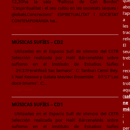
qu
12,30ha la sala “Pallissa de Can Bordoi”
ab
"L’espiritualitat i el seu cultiu en les societats laiques i
l'a
globals.Concrecions" ESPIRITUALITAT I SOCIETAT
a
CONTEMPORÀNIA ha…
les
Llegir més
tra
rel
MÚSICAS SUFÍES – CD2
El
Utilizadas en el Espacio Sufí de silencio del CETR
seu
Selección realizada por Halil BárcenaMás sobre
tre
sufísmo en el Instituto de Estudios Sufíes
i
29:37Ferahfezâ Saz Semaisi". C: Tanburi Cemil Bey.
rec
I: Nail Kesova y Galata Mevlevi Ensemble 07:57"Los
les
doce Imams". C:…
tro
Llegir més
aqu
(
sa
ne
MÚSICAS SUFÍES – CD1
mé
Utilizadas en el Espacio Sufí de silencio del CETR
;
Selección realizada por Halil BárcenaMás sobre
i
sufísmo en el Instituto de Estudios Sufíes
per